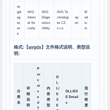
av
gdi
AVG
AVG
AVG Te
M
ag
Intern
Diagn
chnologi
op
ed
ex.
et Se
ostics
es CZ,
en
iu
ex
curity
Utility
s.r.o.
m
e
格式:【
avgdx
】文件格式说明、类型说
明:
P
er
D
c
L
ei
详
内
L/
流
分
v
DLL/EX
细
容
E
行
类
e
E Detail
说
类
X
程
名
d
s
明
型
E
度
T