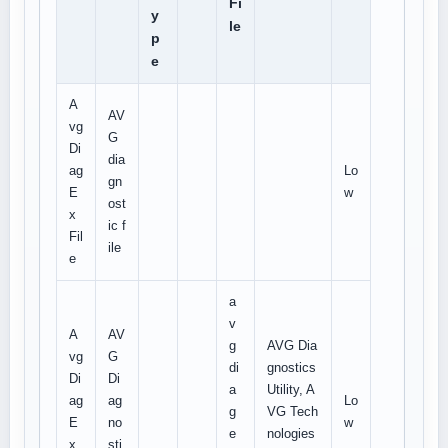
Fi
y
le
p
e
A
AV
vg
G
Di
dia
ag
Lo
gn
E
w
ost
x
ic f
Fil
ile
e
a
v
A
AV
g
AVG Dia
vg
G
di
gnostics
Di
Di
a
Utility, A
ag
ag
Lo
g
VG Tech
E
no
w
e
nologies
x
sti