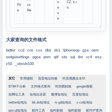
x.
CZ, s.r.
Fil
cs
e
o.
e
file
x
e
大家查询的文件格式
bidlist
ccd
cns
cvx
dbs
ds1
fphomeop
gza
oem
oodguisettings
pgsa
pnm
qtif
sitx
sql
tlm
vc4
wsz
z50
_vbxsln100
其它
常用辅助
迅雷地址转换
抖音视频去水印
BT种子分析
文件格式查询
时间戳转换
google搜索
短网址工具
短地址还原
微博短地址
百度短地址
twitter短地址
bit.do短地址
is.gd短地址
x.co短地址
goo.gl短地址
邮件工具
临时邮箱
临时邮箱
邮件IP查询