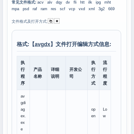
常见文件格式:
acv
alv
dqy
dv
fli
htt
ilk
ipg
mht
mpa
psd
raf
ram
res
scf
vcp
vxd
xml
3g2
669
文件格式及打开方式:
格式:【
avgdx
】文件打开编辑方式信息:
执
执
流
行
产品
详细
开发公
行
行
程
名称
说明
司
方
程
序
式
度
av
gdi
ag
op
Lo
ex.
en
w
ex
e