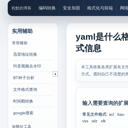
编码转换
安全加固
格式化与前端
网
程默的博客
实用辅助
yaml是什么
常用辅助
式信息
迅雷地址转换
抖音视频去水印
本工具收集各类扩展名文件
方式。遇到自己不清楚的
BT种子分析
文件格式查询
时间戳转换
输入需要查询的扩展
google搜索
常见文件格式:
acl
bau
vss
wlz
xlk
短网址工具