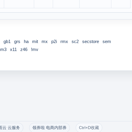
gb1
grs
ha
mit
mx
p2i
rmx
sc2
secstore
sem
um3
x11
z46
!mv
雨云 云服务
领券啦 电商内部券
Ctrl+D收藏