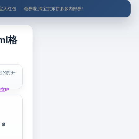
付宝大红包
领券啦,淘宝京东拼多多内部券!
ml格
它的打开
立IP
tif