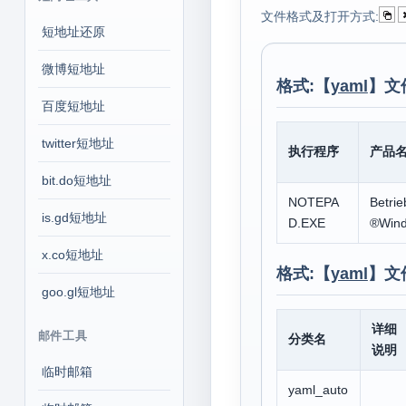
文件格式及打开方式:
短地址还原
微博短地址
格式:【
yaml
】文
百度短地址
twitter短地址
执行程序
产品
bit.do短地址
NOTEPA
Betrie
is.gd短地址
D.EXE
®Win
x.co短地址
格式:【
yaml
】文
goo.gl短地址
详细
邮件工具
分类名
说明
临时邮箱
yaml_auto