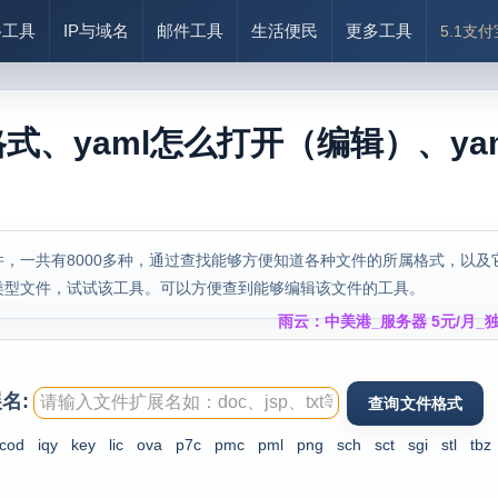
络工具
IP与域名
邮件工具
生活便民
更多工具
5.1支
格式、yaml怎么打开（编辑）、ya
，一共有8000多种，通过查找能够方便知道各种文件的所属格式，以及
类型文件，试试该工具。可以方便查到能够编辑该文件的工具。
雨云：中美港_服务器 5元/月_独
名:
cod
iqy
key
lic
ova
p7c
pmc
pml
png
sch
sct
sgi
stl
tbz