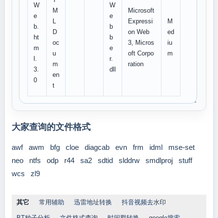
W
W
M
Microsoft
e
e
L
Expressi
M
b.
b
D
on Web
ed
ht
b
oc
3, Micros
iu
m
e
u
oft Corpo
m
l.
r.
m
ration
3.
dll
en
0
t
大家查询的文件格式
awf
awm
bfg
cloe
diagcab
evn
frm
idml
mse-set
neo
ntfs
odp
r44
sa2
sdtid
slddrw
smdlproj
stuff
wcs
zl9
其它
常用辅助
迅雷地址转换
抖音视频去水印
BT种子分析
文件格式查询
时间戳转换
google搜索