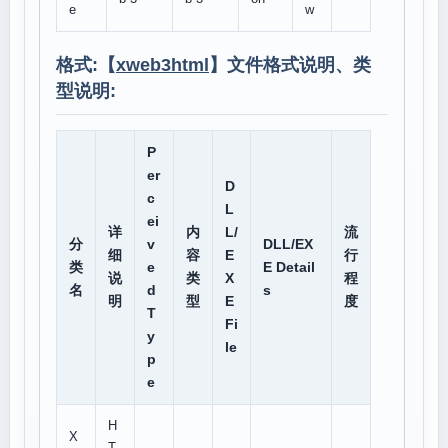
e
w
格式:【
xweb3html
】文件格式说明、类
型说明:
P
er
D
c
L
ei
详
内
L/
流
分
v
DLL/EX
细
容
E
行
类
e
E Detail
说
类
X
程
名
d
s
明
型
E
度
T
Fi
y
le
p
e
H
X
T