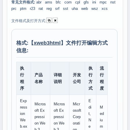
常见文件格式:
abr
ams
bfc
com
cpl
gfs
ini
mpc
nst
prc
ptm
r23
rat
reg
srf
sst
uha
web
wsz
xcs
文件格式及打开方式:
格式:【
xweb3html
】文件打开编辑方式
信息:
执
执
流
行
产品
详细
开发
行
行
程
名称
说明
公司
方
程
序
式
度
Exp
E
Micros
Micros
Micr
ress
di
M
oft Ex
oft Ex
osoft
ion
t,
ed
pressi
pressi
Corp
We
N
iu
on We
on We
orati
b.ex
e
m
b 3
b 3
on