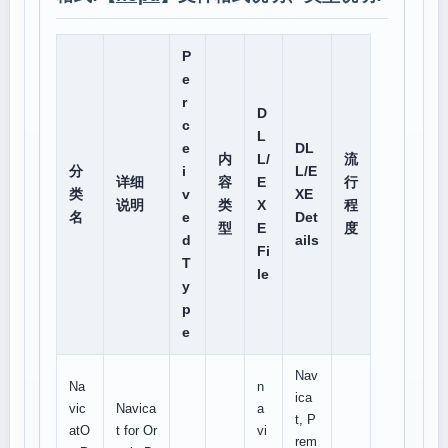
P
e
r
D
c
L
e
DL
内
L/
流
分
i
L/E
详细
容
E
行
类
v
XE
说明
类
X
程
名
e
Det
型
E
度
d
ails
Fi
T
le
y
p
e
Nav
Na
n
ica
vic
Navica
a
t, P
atO
t for Or
vi
rem