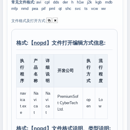
常见文件格式:
avi
cpl
dds
der
h
h1w
j2k
kgb
mdb
mfp
nmd
pea
pif
pml
qt
shc
svc
ts
vcw
wv
文件格式及打开方式:
格式:【
nopd
】文件打开编辑方式信息:
执
产
详
执
流
行
品
细
行
行
开发公司
程
名
说
方
程
序
称
明
式
度
nav
Na
Na
PremiumSof
ica
vi
vi
op
Lo
t CyberTech
t.ex
ca
ca
en
w
Ltd.
e
t
t
格式:【
nopd
】文件格式说明、类型说明: