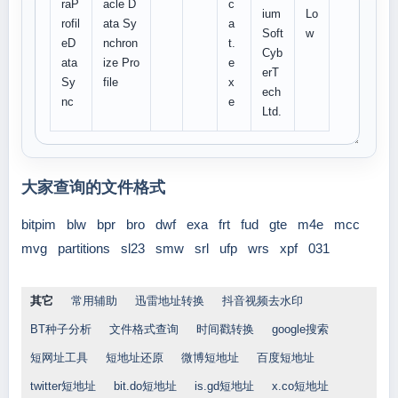
raP
acle D
c
ium
Lo
rofil
ata Sy
a
Soft
w
eD
nchron
t.
Cyb
ata
ize Pro
e
erT
Sy
file
x
ech
nc
e
Ltd.
大家查询的文件格式
bitpim
blw
bpr
bro
dwf
exa
frt
fud
gte
m4e
mcc
mvg
partitions
sl23
smw
srl
ufp
wrs
xpf
031
其它
常用辅助
迅雷地址转换
抖音视频去水印
BT种子分析
文件格式查询
时间戳转换
google搜索
短网址工具
短地址还原
微博短地址
百度短地址
twitter短地址
bit.do短地址
is.gd短地址
x.co短地址