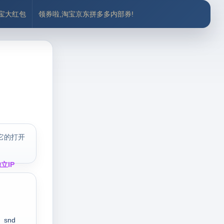
付宝大红包
领券啦,淘宝京东拼多多内部券!
它的打开
立IP
snd