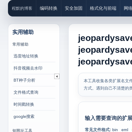
编码转换
安全加固
格式化与前端
网
程默的博客
实用辅助
jeopardy
常用辅助
jeopardy
迅雷地址转换
jeopardys
抖音视频去水印
BT种子分析
本工具收集各类扩展名文件
方式。遇到自己不清楚的
文件格式查询
时间戳转换
google搜索
输入需要查询的扩展
常见文件格式:
bin
eml
短网址工具