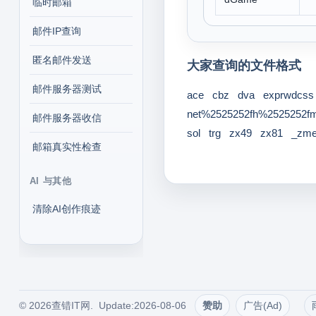
临时邮箱
邮件IP查询
匿名邮件发送
大家查询的文件格式
邮件服务器测试
ace
cbz
dva
exprwdcss
net%2525252fh%2525252f
邮件服务器收信
sol
trg
zx49
zx81
_zm
邮箱真实性检查
AI 与其他
清除AI创作痕迹
© 2026查错IT网. Update:2026-08-06
赞助
广告(Ad)