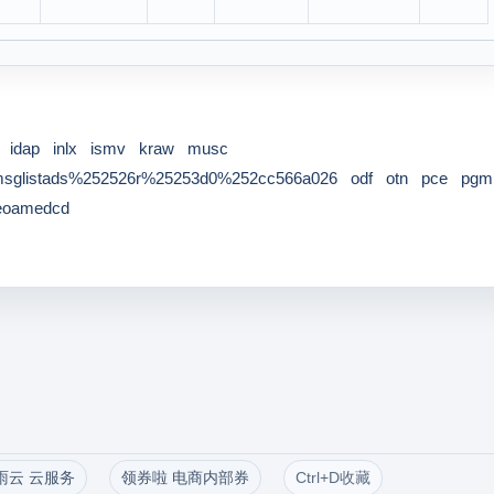
idap
inlx
ismv
kraw
musc
msglistads%252526r%25253d0%252cc566a026
odf
otn
pce
pgm
eoamedcd
雨云 云服务
领券啦 电商内部券
Ctrl+D收藏