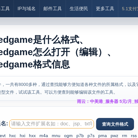
络工具
IP与域名
邮件工具
生活便民
更多工具
5.1支
savedgame是什么格式、
savedgame怎么打开（编辑）、
avedgame格式信息
，一共有8000多种，通过查找能够方便知道各种文件的所属格式，以及
类型文件，试试该工具。可以方便查到能够编辑该文件的工具。
雨云：中美港_服务器 5元/月_独
名:
evt
hxc
hxi
hxx
m4a
mnu
ogm
p7b
p7s
pma
pwz
rm
rss