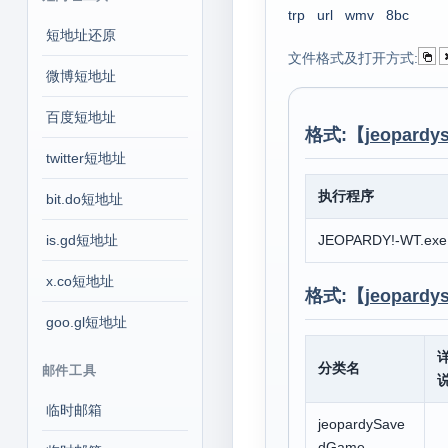
trp
url
wmv
8bc
短地址还原
文件格式及打开方式:
微博短地址
百度短地址
格式:【
jeopardy
twitter短地址
执行程序
bit.do短地址
is.gd短地址
JEOPARDY!-WT.exe
x.co短地址
格式:【
jeopardy
goo.gl短地址
分类名
邮件工具
临时邮箱
jeopardySave
dGame