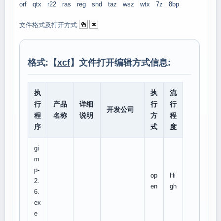
orf
qtx
r22
ras
reg
snd
taz
wsz
wtx
7z
8bp
文件格式及打开方式:
格式:【
xcf
】文件打开编辑方式信息:
执
执
流
行
产品
详细
行
行
开发公司
程
名称
说明
方
程
序
式
度
gi
m
p-
op
Hi
2.
en
gh
6.
ex
e