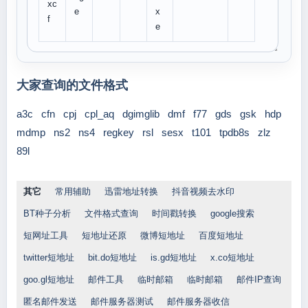
xc
e
x
f
e
大家查询的文件格式
a3c
cfn
cpj
cpl_aq
dgimglib
dmf
f77
gds
gsk
hdp
mdmp
ns2
ns4
regkey
rsl
sesx
t101
tpdb8s
zlz
89l
其它
常用辅助
迅雷地址转换
抖音视频去水印
BT种子分析
文件格式查询
时间戳转换
google搜索
短网址工具
短地址还原
微博短地址
百度短地址
twitter短地址
bit.do短地址
is.gd短地址
x.co短地址
goo.gl短地址
邮件工具
临时邮箱
临时邮箱
邮件IP查询
匿名邮件发送
邮件服务器测试
邮件服务器收信