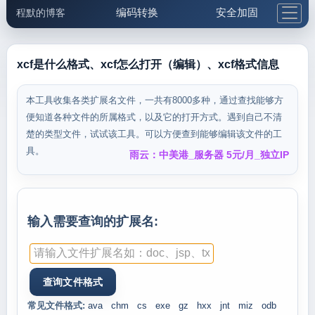
编码转换
安全加固
程默的博客
格式化与前端
网络工具
IP与域名
邮件工具
生活便民
更多工具
xcf是什么格式、xcf怎么打开（编辑）、xcf格式信息
5.1支付宝大红包
本工具收集各类扩展名文件，一共有8000多种，通过查找能够方
便知道各种文件的所属格式，以及它的打开方式。遇到自己不清
楚的类型文件，试试该工具。可以方便查到能够编辑该文件的工
具。
雨云：中美港_服务器 5元/月_独立IP
输入需要查询的扩展名:
常见文件格式:
ava
chm
cs
exe
gz
hxx
jnt
miz
odb