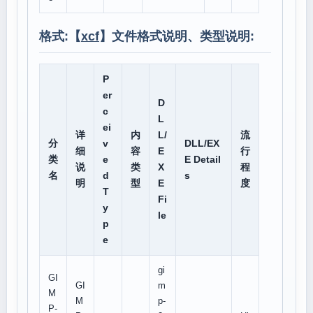
格式:【
xcf
】文件格式说明、类型说明:
P
er
D
c
L
ei
详
内
L/
流
分
v
DLL/EX
细
容
E
行
类
e
E Detail
说
类
X
程
名
d
s
明
型
E
度
T
Fi
y
le
p
e
gi
GI
GI
m
M
M
p-
P-