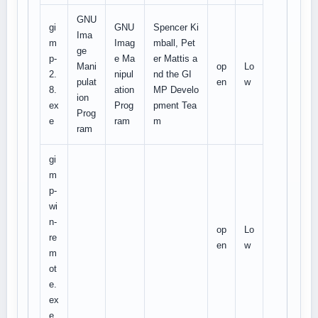
GNU
gi
GNU
Spencer Ki
Ima
m
Imag
mball, Pet
ge
p-
e Ma
er Mattis a
Mani
op
Lo
2.
nipul
nd the GI
pulat
en
w
8.
ation
MP Develo
ion
ex
Prog
pment Tea
Prog
e
ram
m
ram
gi
m
p-
wi
n-
op
Lo
re
en
w
m
ot
e.
ex
e