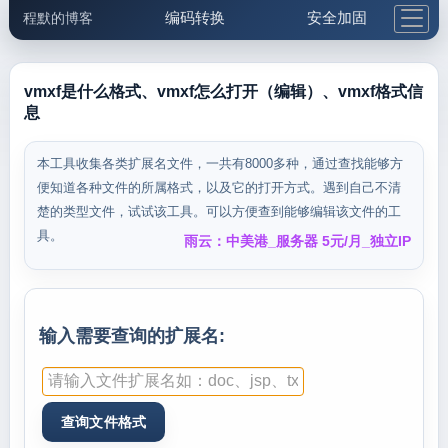
编码转换
安全加固
程默的博客
格式化与前端
网络工具
IP与域名
邮件工具
生活便民
更多工具
vmxf是什么格式、vmxf怎么打开（编辑）、vmxf格式信
息
5.1支付宝大红包
本工具收集各类扩展名文件，一共有8000多种，通过查找能够方
便知道各种文件的所属格式，以及它的打开方式。遇到自己不清
楚的类型文件，试试该工具。可以方便查到能够编辑该文件的工
具。
雨云：中美港_服务器 5元/月_独立IP
输入需要查询的扩展名: