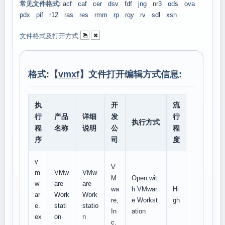
常见文件格式:
acf
caf
cer
dsv
fdf
jng
nr3
ods
ova
pdx
pif
r12
ras
res
rmm
rp
rqy
rv
sdl
xsn
文件格式及打开方式:
格式:【
vmxf
】文件打开编辑方式信息:
执
开
流
行
产品
详细
发
行
执行方式
程
名称
说明
公
程
序
司
度
v
V
m
VMw
VMw
M
Open wit
w
are
are
wa
h VMwar
Hi
ar
Work
Work
re,
e Workst
gh
e.
stati
statio
In
ation
ex
on
n
c.