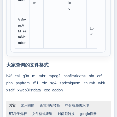
er
ic
o
VMw
re.V
Lo
MTea
w
mMe
mber
大家查询的文件格式
b4f
csl
g3n
m
mbr
mpeg2
nanflmrkxtns
ofn
orf
php
pspfram
r51
rdz
sg4
spdesignxml
thumb
wbk
xsdif
xweb3listdata
xxe_addon
其它
常用辅助
迅雷地址转换
抖音视频去水印
BT种子分析
文件格式查询
时间戳转换
google搜索