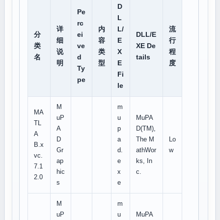
D
Pe
L
rc
详
内
L/
流
分
ei
DLL/E
细
容
E
行
类
ve
XE De
说
类
X
程
名
d
tails
明
型
E
度
Ty
Fi
pe
le
M
m
MA
uP
u
MuPA
TL
A
p
D(TM),
A
D
a
The M
Lo
B.x
Gr
d.
athWor
w
vc.
ap
e
ks, In
7.1
hic
x
c.
2.0
s
e
M
m
uP
u
MuPA