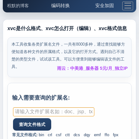
编码转换
安全加固
程默的博客
格式化与前端
网络工具
IP与域名
邮件工具
生活便民
更多工具
xvc是什么格式、xvc怎么打开（编辑）、xvc格式信息
5.1支付宝大红包
本工具收集各类扩展名文件，一共有8000多种，通过查找能够方
便知道各种文件的所属格式，以及它的打开方式。遇到自己不清
楚的类型文件，试试该工具。可以方便查到能够编辑该文件的工
具。
雨云：中美港_服务器 5元/月_独立IP
输入需要查询的扩展名:
常见文件格式:
bin
crl
csf
ctt
dcs
dqy
emf
ffo
fpx