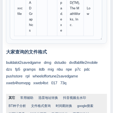
A
p
D(TM),
xvc
D
a
The M
Lo
file
Gr
d.
athWor
w
ap
e
ks, In
hic
x
c.
s
e
大家查询的文件格式
buildalot2savedgame
dmg
dstudio
dvdfabfile2mobile
dzs
fp5
gramps
itdb
mig
nbu
npe
p7c
pdc
pushstore
rpl
wheeloffortune2savedgame
xweb4homepg
xweb4txt
017
73q
其它
常用辅助
迅雷地址转换
抖音视频去水印
BT种子分析
文件格式查询
时间戳转换
google搜索