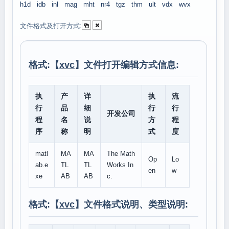
h1d
idb
inl
mag
mht
nr4
tgz
thm
ult
vdx
wvx
文件格式及打开方式:
格式:【
xvc
】文件打开编辑方式信息:
执
产
详
执
流
行
品
细
行
行
开发公司
程
名
说
方
程
序
称
明
式
度
matl
MA
MA
The Math
Op
Lo
ab.e
TL
TL
Works In
en
w
xe
AB
AB
c.
格式:【
xvc
】文件格式说明、类型说明: