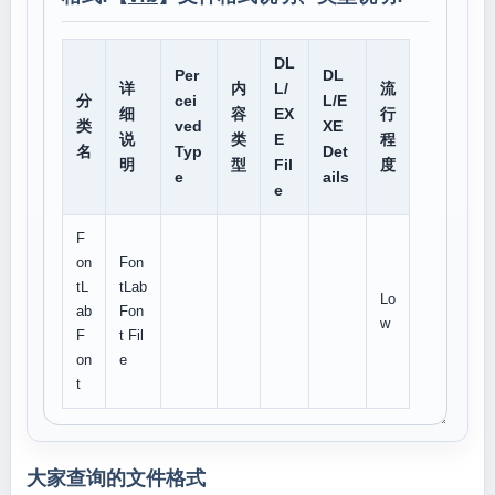
DL
Per
DL
详
内
L/
流
分
cei
L/E
细
容
EX
行
类
ved
XE
说
类
E
程
名
Typ
Det
明
型
Fil
度
e
ails
e
F
on
Fon
tL
tLab
Lo
ab
Fon
w
F
t Fil
on
e
t
大家查询的文件格式