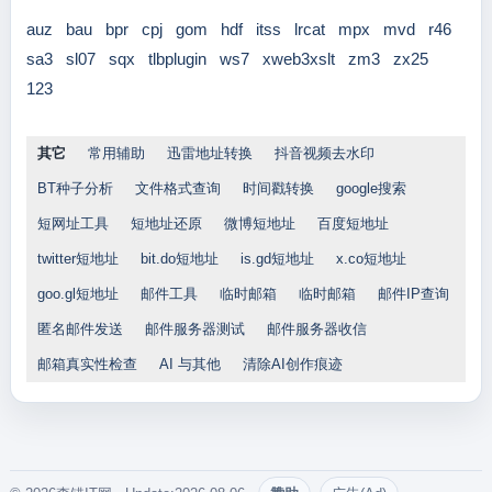
auz
bau
bpr
cpj
gom
hdf
itss
lrcat
mpx
mvd
r46
sa3
sl07
sqx
tlbplugin
ws7
xweb3xslt
zm3
zx25
123
其它
常用辅助
迅雷地址转换
抖音视频去水印
BT种子分析
文件格式查询
时间戳转换
google搜索
短网址工具
短地址还原
微博短地址
百度短地址
twitter短地址
bit.do短地址
is.gd短地址
x.co短地址
goo.gl短地址
邮件工具
临时邮箱
临时邮箱
邮件IP查询
匿名邮件发送
邮件服务器测试
邮件服务器收信
邮箱真实性检查
AI 与其他
清除AI创作痕迹