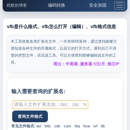
编码转换
安全加固
程默的博客
格式化与前端
网络工具
IP与域名
邮件工具
生活便民
更多工具
vfb是什么格式、vfb怎么打开（编辑）、vfb格式信息
5.1支付宝大红包
本工具收集各类扩展名文件，一共有8000多种，通过查找能够方
便知道各种文件的所属格式，以及它的打开方式。遇到自己不清
楚的类型文件，试试该工具。可以方便查到能够编辑该文件的工
具。
雨云：中美港_服务器 5元/月_独立IP
输入需要查询的扩展名:
常见文件格式:
avi
b4s
cdx
com
hta
hxw
ivf
lib