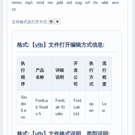
mmm
mp1
nmd
nrs
pdd
sid
sog
srf
tts
wbk
wvx
xz
文件格式及打开方式:
格式:【
vfb
】文件打开编辑方式信息:
执
开
执
流
行
产品
详细
发
行
行
程
名称
说明
公
方
程
序
司
式
度
Stu
FontLa
FontL
Font
dio
op
Lo
b Studi
ab St
Lab
5.e
en
w
o 5
udio
Ltd.
xe
格式:【
vfb
】文件格式说明、类型说明: