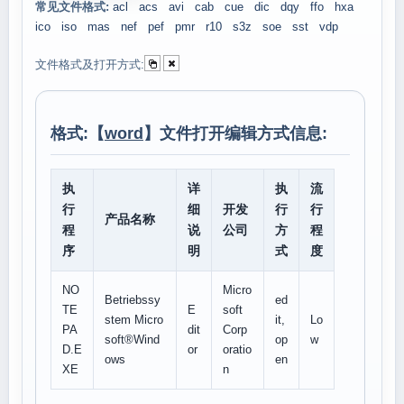
常见文件格式:
acl
acs
avi
cab
cue
dic
dqy
ffo
hxa
ico
iso
mas
nef
pef
pmr
r10
s3z
soe
sst
vdp
文件格式及打开方式:
格式:【
word
】文件打开编辑方式信息:
执
详
执
流
行
细
开发
行
行
产品名称
程
说
公司
方
程
序
明
式
度
NO
Micro
Betriebssy
ed
TE
E
soft
stem Micro
it,
Lo
PA
dit
Corp
soft®Wind
op
w
D.E
or
oratio
ows
en
XE
n