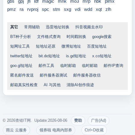
gbs
gpj
jfi
ldf
magic
mnk
mo3
mrp
nbk
plmx
pmz
ra
rvproj
spc
stm
sxg
vdi
wdd
xqt
zlh
其它
常用辅助
迅雷地址转换
抖音视频去水印
BT种子分析
文件格式查询
时间戳转换
google搜索
短网址工具
短地址还原
微博短地址
百度短地址
twitter短地址
bit.do短地址
is.gd短地址
x.co短地址
goo.gl短地址
邮件工具
临时邮箱
临时邮箱
邮件IP查询
匿名邮件发送
邮件服务器测试
邮件服务器收信
邮箱真实性检查
AI 与其他
清除AI创作痕迹
© 2026查错IT网. Update:2026-08-06
赞助
广告(Ad)
雨云 云服务
领券啦 电商内部券
Ctrl+D收藏