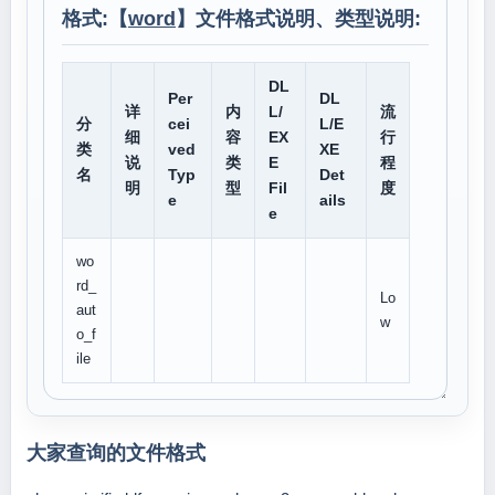
格式:【
word
】文件格式说明、类型说明:
DL
Per
DL
详
内
L/
流
分
cei
L/E
细
容
EX
行
类
ved
XE
说
类
E
程
名
Typ
Det
明
型
Fil
度
e
ails
e
wo
rd_
Lo
aut
w
o_f
ile
大家查询的文件格式