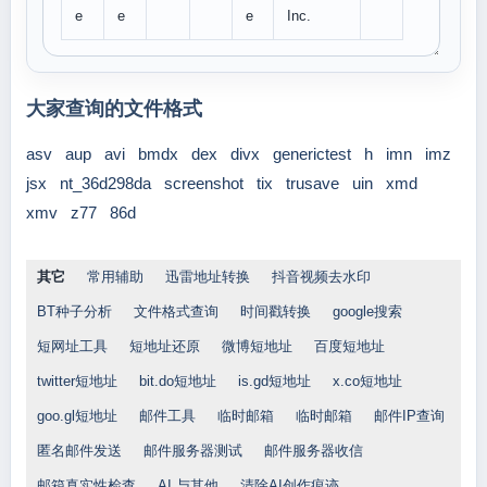
e
e
e
Inc.
大家查询的文件格式
asv
aup
avi
bmdx
dex
divx
generictest
h
imn
imz
jsx
nt_36d298da
screenshot
tix
trusave
uin
xmd
xmv
z77
86d
其它
常用辅助
迅雷地址转换
抖音视频去水印
BT种子分析
文件格式查询
时间戳转换
google搜索
短网址工具
短地址还原
微博短地址
百度短地址
twitter短地址
bit.do短地址
is.gd短地址
x.co短地址
goo.gl短地址
邮件工具
临时邮箱
临时邮箱
邮件IP查询
匿名邮件发送
邮件服务器测试
邮件服务器收信
邮箱真实性检查
AI 与其他
清除AI创作痕迹