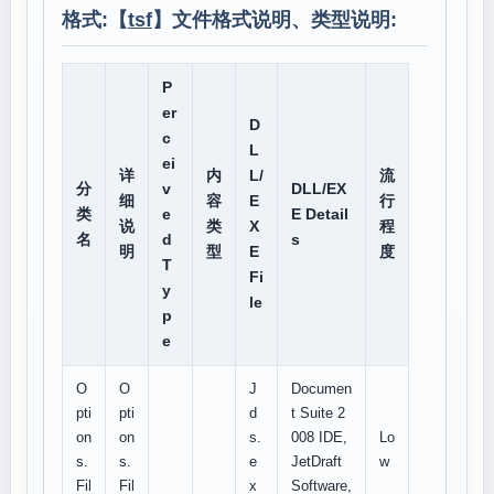
格式:【
tsf
】文件格式说明、类型说明:
P
er
D
c
L
ei
详
内
L/
流
分
v
DLL/EX
细
容
E
行
类
e
E Detail
说
类
X
程
名
d
s
明
型
E
度
T
Fi
y
le
p
e
O
O
J
Documen
pti
pti
d
t Suite 2
on
on
s.
008 IDE,
Lo
s.
s.
e
JetDraft
w
Fil
Fil
x
Software,