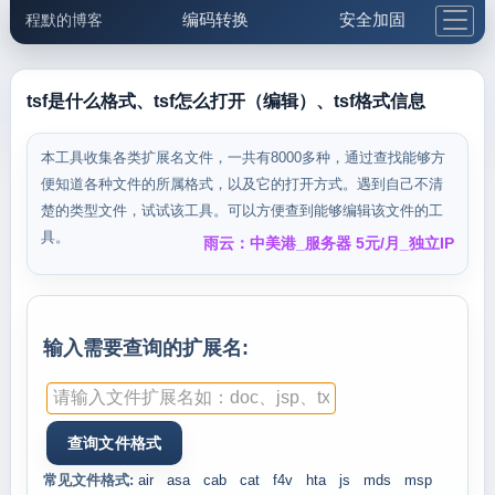
编码转换
安全加固
程默的博客
格式化与前端
网络工具
IP与域名
邮件工具
生活便民
更多工具
tsf是什么格式、tsf怎么打开（编辑）、tsf格式信息
5.1支付宝大红包
本工具收集各类扩展名文件，一共有8000多种，通过查找能够方
便知道各种文件的所属格式，以及它的打开方式。遇到自己不清
楚的类型文件，试试该工具。可以方便查到能够编辑该文件的工
具。
雨云：中美港_服务器 5元/月_独立IP
输入需要查询的扩展名:
常见文件格式:
air
asa
cab
cat
f4v
hta
js
mds
msp