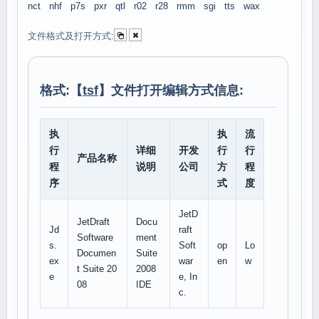
nct
nhf
p7s
pxr
qtl
r02
r28
rmm
sgi
tts
wax
文件格式及打开方式:
格式:【
tsf
】文件打开编辑方式信息:
执
执
流
行
详细
开发
行
行
产品名称
程
说明
公司
方
程
序
式
度
JetD
JetDraft
Docu
Jd
raft
Software
ment
s.
Soft
op
Lo
Documen
Suite
ex
war
en
w
t Suite 20
2008
e
e, In
08
IDE
c.