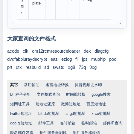
plate
Xl
t
大家查询的文件格式
accde
clk
cm12rcmresourceloader
dex
diagcfg
dvdfabbluraydecrypt
eaz
ezlog
fll
jps
muphlp
pool
prt
qtk
resbuild
sd
swstd
xg8
73q
9xg
其它
常用辅助
迅雷地址转换
抖音视频去水印
BT种子分析
文件格式查询
时间戳转换
google搜索
短网址工具
短地址还原
微博短地址
百度短地址
twitter短地址
bit.do短地址
is.gd短地址
x.co短地址
goo.gl短地址
邮件工具
临时邮箱
临时邮箱
邮件IP查询
匿名邮件发送
邮件服务器测试
邮件服务器收信