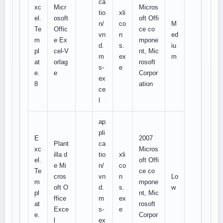
ca
xc
Micr
Micros
tio
xli
el.
osoft
oft Offi
n/
co
M
Te
Offic
ce co
vn
n
ed
m
e Ex
mpone
d.
s.
iu
pl
cel-V
nt, Mic
m
ex
m
at
orlag
rosoft
s-
e
e.
e
Corpor
ex
8
ation
ce
l
ap
pli
E
2007
Plant
ca
xc
Micros
illa d
tio
xli
el.
oft Offi
e Mi
n/
co
Te
ce co
cros
vn
n
Lo
m
mpone
oft O
d.
s.
w
pl
nt, Mic
ffice
m
ex
at
rosoft
Exce
s-
e
e.
Corpor
l
ex