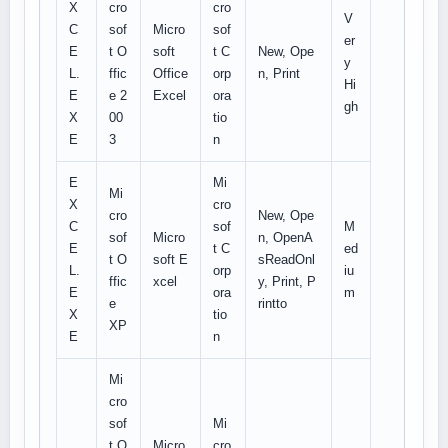
X
cro
cro
V
C
sof
Micro
sof
er
E
t O
soft
t C
New, Ope
y
L.
ffic
Office
orp
n, Print
Hi
E
e 2
Excel
ora
gh
X
00
tio
E
3
n
E
Mi
Mi
X
cro
cro
New, Ope
C
sof
M
sof
Micro
n, OpenA
E
t C
ed
t O
soft E
sReadOnl
L.
orp
iu
ffic
xcel
y, Print, P
E
ora
m
e
rintto
X
tio
XP
E
n
Mi
cro
sof
Mi
t O
Micro
cro