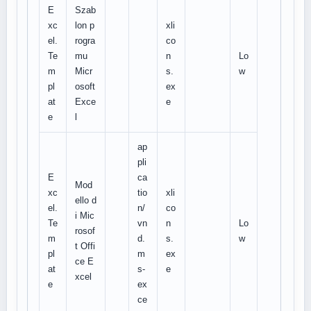
E
Szab
xc
lon p
xli
el.
rogra
co
Te
mu
n
Lo
m
Micr
s.
w
pl
osoft
ex
at
Exce
e
e
l
ap
pli
E
ca
Mod
xc
tio
xli
ello d
el.
n/
co
i Mic
Te
vn
n
Lo
rosof
m
d.
s.
w
t Offi
pl
m
ex
ce E
at
s-
e
xcel
e
ex
ce