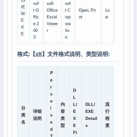
LV
sof
soft
sof
IE
t O
Office
t C
Open, Pri
Lo
W.
ffic
Excel
orp
nt
w
E
e 2
Viewe
ora
X
00
r
tio
E
3
n
格式:【
xlt
】文件格式说明、类型说明:
P
e
r
D
c
L
e
内
L/
DLL/
流
分
i
详细
容
E
EXE
行
类
v
说明
类
X
Detail
程
名
e
型
E
s
度
d
Fi
T