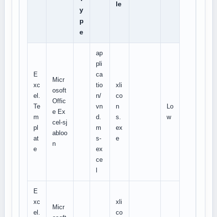
le
y
p
e
ap
pli
E
ca
Micr
xc
tio
xli
osoft
el.
n/
co
Offic
Te
vn
n
Lo
e Ex
m
d.
s.
w
cel-sj
pl
m
ex
abloo
at
s-
e
n
e
ex
ce
l
E
xc
xli
Micr
el.
co