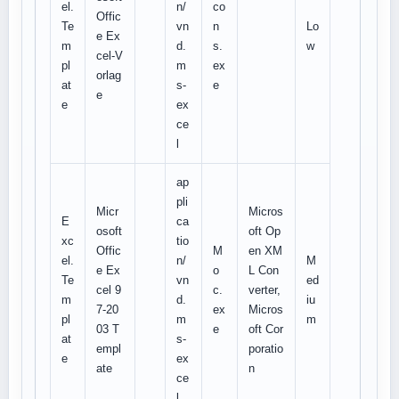
el.
n/
co
Offic
Te
vn
n
Lo
e Ex
m
d.
s.
w
cel-V
pl
m
ex
orlag
at
s-
e
e
e
ex
ce
l
ap
pli
Micr
Micros
E
ca
osoft
oft Op
xc
tio
Offic
M
en XM
el.
n/
M
e Ex
o
L Con
Te
vn
ed
cel 9
c.
verter,
m
d.
iu
7-20
ex
Micros
pl
m
m
03 T
e
oft Cor
at
s-
empl
poratio
e
ex
ate
n
ce
l