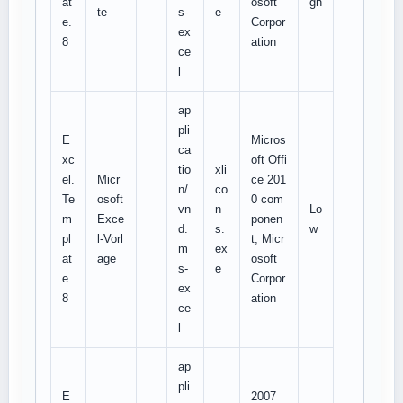
at
osoft
gh
te
s-
e
e.
Corpor
ex
8
ation
ce
l
ap
pli
E
Micros
ca
xc
oft Offi
tio
xli
el.
Micr
ce 201
n/
co
Te
osoft
0 com
vn
n
Lo
m
Exce
ponen
d.
s.
w
pl
l-Vorl
t, Micr
m
ex
at
age
osoft
s-
e
e.
Corpor
ex
8
ation
ce
l
ap
pli
E
2007