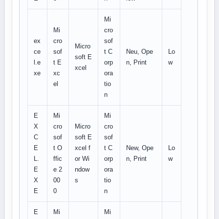
Mi
Mi
cro
ex
cro
sof
Micro
ce
sof
t C
Neu, Ope
Lo
soft E
l.e
t E
orp
n, Print
w
xcel
xe
xc
ora
el
tio
n
E
Mi
Mi
X
cro
Micro
cro
C
sof
soft E
sof
E
t O
xcel f
t C
New, Ope
Lo
L.
ffic
or Wi
orp
n, Print
w
E
e 2
ndow
ora
X
00
s
tio
E
0
n
E
Mi
Mi