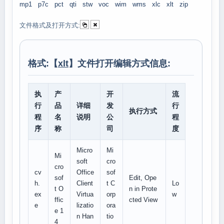
mp1
p7c
pct
qti
stw
voc
wim
wms
xlc
xlt
zip
文件格式及打开方式:
格式:【
xlt
】文件打开编辑方式信息:
执
产
开
流
行
品
详细
发
行
执行方式
程
名
说明
公
程
序
称
司
度
Micro
Mi
Mi
soft
cro
cro
cv
Office
sof
sof
Edit, Ope
h.
Client
t C
Lo
t O
n in Prote
ex
Virtua
orp
w
ffic
cted View
e
lizatio
ora
e 1
n Han
tio
4