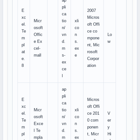
ap
pli
E
2007
ca
xc
Micros
Micr
tio
xli
el.
oft Offi
osoft
n/
co
Te
ce co
Offic
vn
n
Lo
m
mpone
e Ex
d.
s.
w
pl
nt, Mic
cel-
m
ex
at
rosoft
mall
s-
e
e.
Corpor
ex
8
ation
ce
l
ap
pli
E
Micros
ca
xc
oft Offi
Micr
tio
xli
el.
ce 201
V
osoft
n/
co
Te
0 com
er
Exce
vn
n
m
ponen
y
l Te
d.
s.
pl
t, Micr
Hi
mpla
m
ex