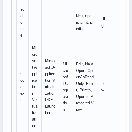
sc
al
Neu, ope
Hi
c.
n, print, pr
gh
ex
intto
e
Mi
cro
sof
Micro
Mi
Edit, New,
t A
soft A
cro
Open, Op
sft
ppl
pplica
sof
enAsRead
dd
ica
tion V
t C
Only, Prin
Lo
e.
tio
irtuali
orp
t, Printto,
w
ex
n
zation
ora
Open in P
e
Vir
DDE
tio
rotected V
tua
Launc
n
iew
liz
her
ati
on