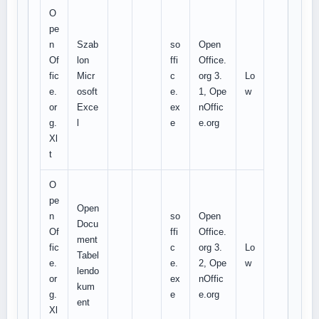
O
pe
n
Szab
so
Open
Of
lon
ffi
Office.
fic
Micr
c
org 3.
Lo
e.
osoft
e.
1, Ope
w
or
Exce
ex
nOffic
g.
l
e
e.org
Xl
t
O
pe
Open
n
so
Open
Docu
Of
ffi
Office.
ment
fic
c
org 3.
Lo
Tabel
e.
e.
2, Ope
w
lendo
or
ex
nOffic
kum
g.
e
e.org
ent
Xl