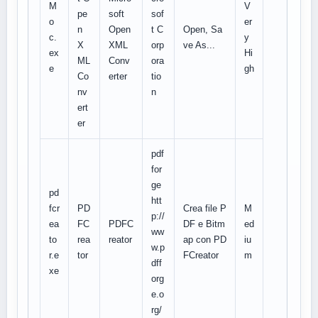
M
V
pe
soft
sof
o
er
n
Open
t C
Open, Sa
c.
y
X
XML
orp
ve As...
ex
Hi
ML
Conv
ora
e
gh
Co
erter
tio
nv
n
ert
er
pdf
for
ge
pd
htt
fcr
PD
Crea file P
M
p://
ea
FC
PDFC
DF e Bitm
ed
ww
to
rea
reator
ap con PD
iu
w.p
r.e
tor
FCreator
m
dff
xe
org
e.o
rg/