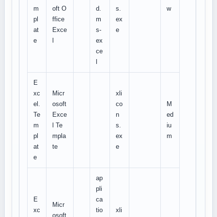
m
oft O
d.
s.
w
pl
ffice
m
ex
at
Exce
s-
e
e
l
ex
ce
l
E
xc
Micr
xli
el.
osoft
co
M
Te
Exce
n
ed
m
l Te
s.
iu
pl
mpla
ex
m
at
te
e
e
ap
pli
E
ca
Micr
xc
tio
xli
osoft