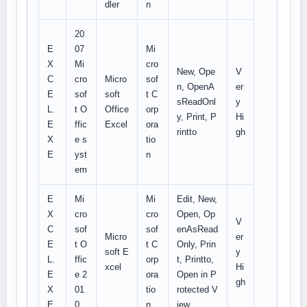
dler
n
20
E
07
Mi
X
Mi
cro
New, Ope
V
C
cro
Micro
sof
n, OpenA
er
E
sof
soft
t C
sReadOnl
y
L.
t O
Office
orp
y, Print, P
Hi
E
ffic
Excel
ora
rintto
gh
X
e s
tio
E
yst
n
em
E
Mi
Mi
Edit, New,
X
cro
cro
Open, Op
V
C
sof
sof
enAsRead
Micro
er
E
t O
t C
Only, Prin
soft E
y
L.
ffic
orp
t, Printto,
xcel
Hi
E
e 2
ora
Open in P
gh
X
01
tio
rotected V
E
0
n
iew