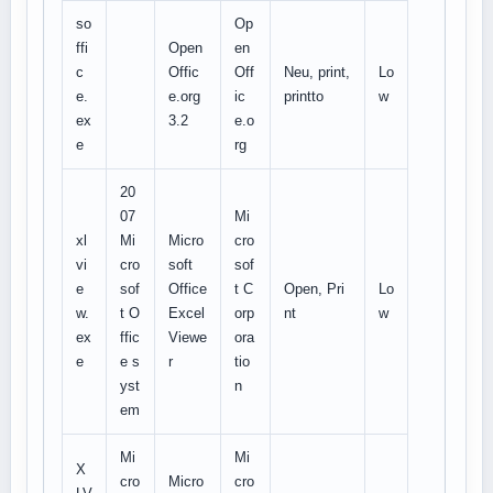
so
Op
ffi
Open
en
c
Offic
Off
Neu, print,
Lo
e.
e.org
ic
printto
w
ex
3.2
e.o
e
rg
20
07
Mi
xl
Mi
Micro
cro
vi
cro
soft
sof
e
sof
Office
t C
Open, Pri
Lo
w.
t O
Excel
orp
nt
w
ex
ffic
Viewe
ora
e
e s
r
tio
yst
n
em
Mi
Mi
X
cro
Micro
cro