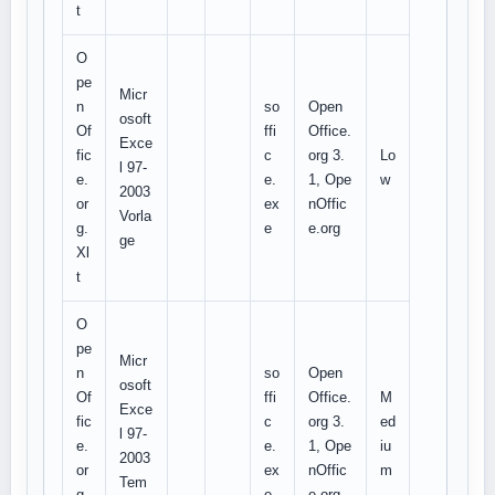
t
O
pe
Micr
n
so
Open
osoft
Of
ffi
Office.
Exce
fic
c
org 3.
Lo
l 97-
e.
e.
1, Ope
w
2003
or
ex
nOffic
Vorla
g.
e
e.org
ge
Xl
t
O
pe
Micr
n
so
Open
osoft
Of
ffi
Office.
M
Exce
fic
c
org 3.
ed
l 97-
e.
e.
1, Ope
iu
2003
or
ex
nOffic
m
Tem
g.
e
e.org