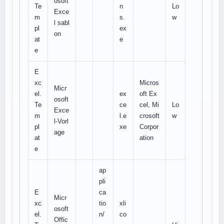
osoft
Te
n
Lo
Exce
m
s.
w
l sabl
pl
ex
on
at
e
e
E
xc
Micros
Micr
el.
ex
oft Ex
osoft
Te
ce
cel, Mi
Lo
Exce
m
l.e
crosoft
w
l-Vorl
pl
xe
Corpor
age
at
ation
e
ap
pli
E
ca
Micr
xc
tio
xli
osoft
el.
n/
co
Offic