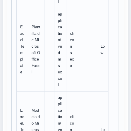
l
ap
pli
E
Plant
ca
xc
illa d
tio
xli
el.
e Mi
n/
co
Te
cros
vn
n
Lo
m
oft O
d.
s.
w
pl
ffice
m
ex
at
Exce
s-
e
e
l
ex
ce
l
ap
pli
E
Mod
ca
xc
elo d
tio
xli
el.
o Mi
n/
co
Te
cros
vn
n
Lo