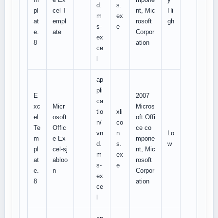
d.
s.
pl
cel T
nt, Mic
Hi
m
ex
at
empl
rosoft
gh
s-
e
e.
ate
Corpor
ex
8
ation
ce
l
ap
pli
E
2007
ca
xc
Micr
Micros
tio
xli
el.
osoft
oft Offi
n/
co
Te
Offic
ce co
vn
n
Lo
m
e Ex
mpone
d.
s.
w
pl
cel-sj
nt, Mic
m
ex
at
abloo
rosoft
s-
e
e.
n
Corpor
ex
8
ation
ce
l