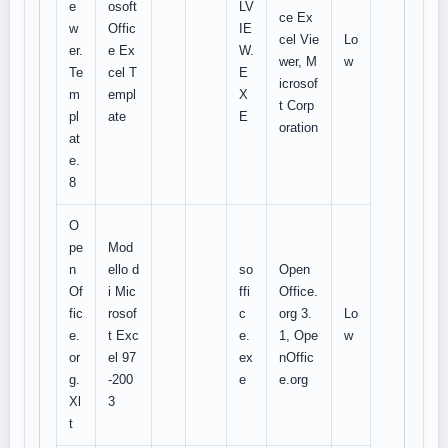
e
osoft
LV
ce Ex
w
Offic
IE
cel Vie
Lo
er.
e Ex
W.
wer, M
w
Te
cel T
E
icrosof
m
empl
X
t Corp
pl
ate
E
oration
at
e.
8
O
pe
Mod
n
ello d
so
Open
Of
i Mic
ffi
Office.
fic
rosof
c
org 3.
Lo
e.
t Exc
e.
1, Ope
w
or
el 97
ex
nOffic
g.
-200
e
e.org
Xl
3
t