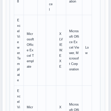
8
ation
ce
l
E
xc
el
Micros
Micr
X
Vi
oft Offi
osoft
LV
e
ce Ex
Offic
IE
w
cel Vie
Lo
e Ex
W.
er.
wer, M
w
cel T
E
Te
icrosof
empl
X
m
t Corp
ate
E
pl
oration
at
e
E
xc
el
Micros
Vi
Micr
X
oft Offi