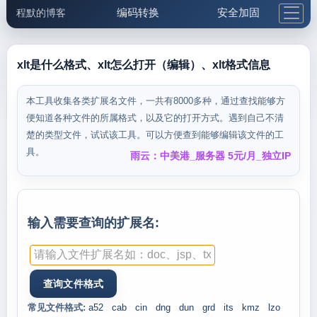
编码转换
安全加固
程默的博客
格式化与前端
网络工具
IP与域名
邮件工具
生活便民
更多工具
xlt是什么格式、xlt怎么打开（编辑）、xlt格式信息
5.1支付宝大红包
本工具收集各类扩展名文件，一共有8000多种，通过查找能够方
便知道各种文件的所属格式，以及它的打开方式。遇到自己不清
楚的类型文件，试试该工具。可以方便查到能够编辑该文件的工
具。
雨云：中美港_服务器 5元/月_独立IP
输入需要查询的扩展名:
常见文件格式:
a52
cab
cin
dng
dun
grd
its
kmz
lzo