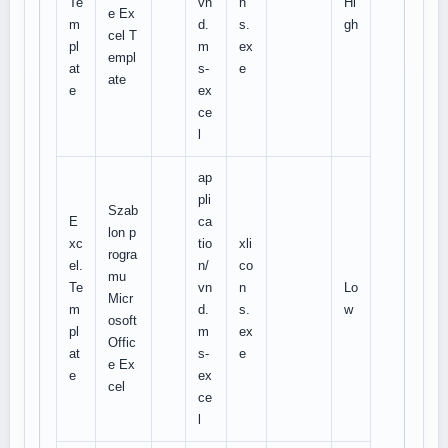
Te
vn
n
Hi
e Ex
m
d.
s.
gh
cel T
pl
m
ex
empl
at
s-
e
ate
e
ex
ce
l
ap
pli
Szab
E
ca
lon p
xc
tio
xli
rogra
el.
n/
co
mu
Te
vn
n
Lo
Micr
m
d.
s.
w
osoft
pl
m
ex
Offic
at
s-
e
e Ex
e
ex
cel
ce
l