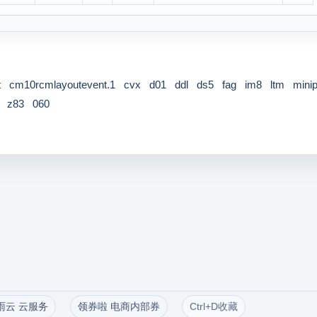
t
cm10rcmlayoutevent.1
cvx
d01
ddl
ds5
fag
im8
ltm
mini
z83
060
雨云 云服务
领券啦 电商内部券
Ctrl+D收藏