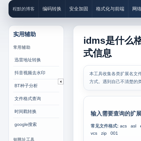
编码转换
安全加固
格式化与前端
网
程默的博客
实用辅助
idms是什么
常用辅助
式信息
迅雷地址转换
抖音视频去水印
本工具收集各类扩展名文件
方式。遇到自己不清楚的
BT种子分析
文件格式查询
时间戳转换
输入需要查询的扩展
google搜索
常见文件格式:
acs
asl
vcs
zip
001
短网址工具