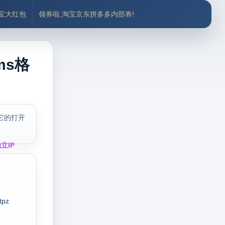
付宝大红包
领券啦,淘宝京东拼多多内部券!
ms格
它的打开
立IP
tpz