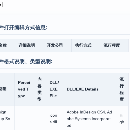
件打开编辑方式信息:
名称
详细说明
开发公司
执行方式
流行程度
件格式说明、类型说明:
内
流
Percei
DLL/
容
行
说明
ved T
EXE
DLL/EXE Details
类
程
ype
File
型
度
sign
Adobe InDesign CS4, Ad
icon
Hi
up Sn
obe Systems Incorporat
s.dll
gh
ed