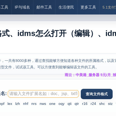
络工具
IP与域名
邮件工具
生活便民
更多工具
5.1支
格式、idms怎么打开（编辑）、id
，一共有8000多种，通过查找能够方便知道各种文件的所属格式，以及
类型文件，试试该工具。可以方便查到能够编辑该文件的工具。
雨云：中美港_服务器 5元/月_独
名:
epf
lex
lzh
nhf
nrs
nws
one
oqy
qti
qtr
r16
r24
shc
stz