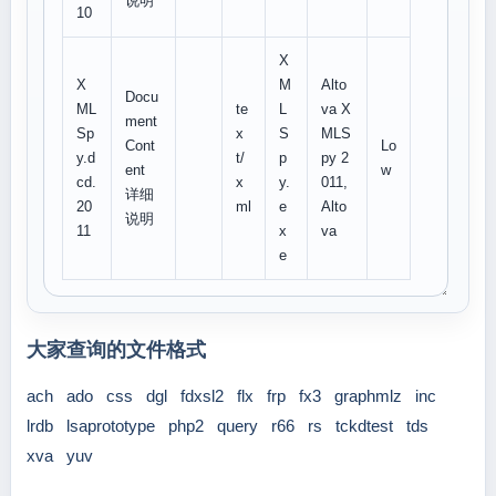
说明
10
X
X
M
Alto
Docu
ML
te
L
va X
ment
Sp
x
S
MLS
Cont
Lo
y.d
t/
p
py 2
ent
w
cd.
x
y.
011,
详细
20
ml
e
Alto
说明
11
x
va
e
大家查询的文件格式
ach
ado
css
dgl
fdxsl2
flx
frp
fx3
graphmlz
inc
lrdb
lsaprototype
php2
query
r66
rs
tckdtest
tds
xva
yuv