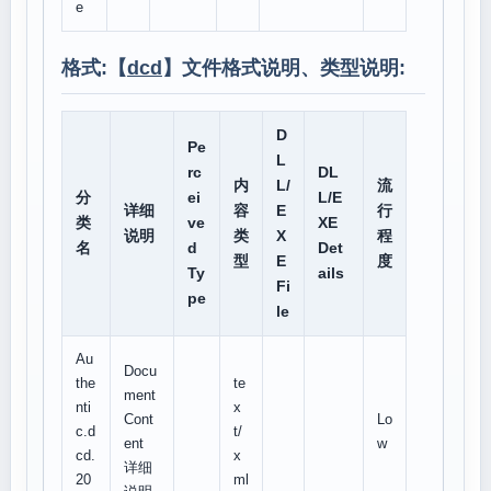
e
格式:【
dcd
】文件格式说明、类型说明:
D
Pe
L
rc
DL
内
L/
流
分
ei
L/E
详细
容
E
行
类
ve
XE
说明
类
X
程
名
d
Det
型
E
度
Ty
ails
Fi
pe
le
Au
Docu
the
te
ment
nti
x
Cont
Lo
c.d
t/
ent
w
cd.
x
详细
20
ml