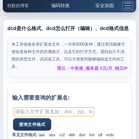
编码转换
安全加固
程默的博客
格式化与前端
网络工具
IP与域名
邮件工具
生活便民
更多工具
dcd是什么格式、dcd怎么打开（编辑）、dcd格式信息
5.1支付宝大红包
本工具收集各类扩展名文件，一共有8000多种，通过查找能够方
便知道各种文件的所属格式，以及它的打开方式。遇到自己不清
楚的类型文件，试试该工具。可以方便查到能够编辑该文件的工
具。
雨云：中美港_服务器 5元/月_独立IP
输入需要查询的扩展名:
常见文件格式:
aac
asx
cr2
deb
dun
hxt
idl
mds