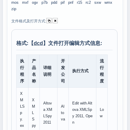
mos
mxf
ogv
p7b
pdd
pif
pnf
r15
rc2
sxw
wmx
zip
文件格式及打开方式:
格式:【
dcd
】文件打开编辑方式信息:
执
产
开
流
行
品
详细
发
行
执行方式
程
名
说明
公
程
序
称
司
度
X
M
X
Altov
Edit with Alt
LS
M
Al
a XM
ova XMLSp
Lo
p
L
to
LSpy
y 2011, Ope
w
y.
S
va
2011
n
ex
py