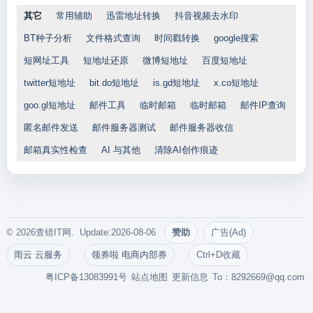
其它
常用辅助
迅雷地址转换
抖音视频去水印
BT种子分析
文件格式查询
时间戳转换
google搜索
短网址工具
短地址还原
微博短地址
百度短地址
twitter短地址
bit.do短地址
is.gd短地址
x.co短地址
goo.gl短地址
邮件工具
临时邮箱
临时邮箱
邮件IP查询
匿名邮件发送
邮件服务器测试
邮件服务器收信
邮箱真实性检查
AI 与其他
清除AI创作痕迹
© 2026查错IT网. Update:2026-08-06
赞助
广告(Ad)
雨云 云服务
领券啦 电商内部券
Ctrl+D收藏
粤ICP备13083991号
站点地图
更新信息
To：
8292669@qq.com