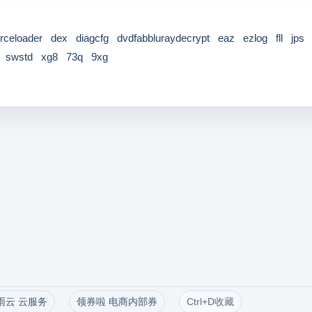
celoader
dex
diagcfg
dvdfabbluraydecrypt
eaz
ezlog
fll
jps
swstd
xg8
73q
9xg
雨云 云服务
领券啦 电商内部券
Ctrl+D收藏