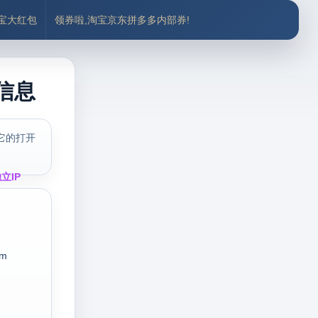
付宝大红包
领券啦,淘宝京东拼多多内部券!
式信息
它的打开
立IP
im