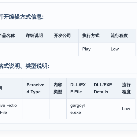
打开编辑方式信息:
产品名称
详细说明
开发公司
执行方式
流行程度
Play
Low
格式说明、类型说明:
Perceive
内容
DLL/EX
DLL/EXE
流行
明
d Type
类型
E File
Details
程度
ive Fictio
gargoyl
Low
File
e.exe