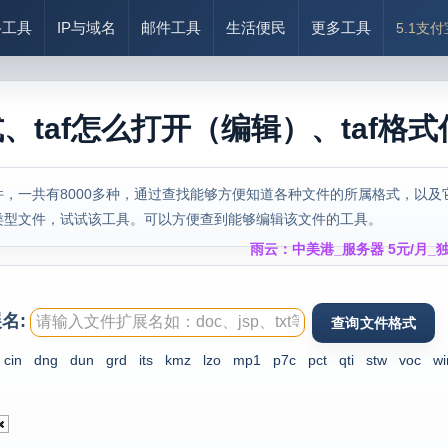
络工具
IP与域名
邮件工具
生活便民
更多工具
5.1支
式、taf怎么打开（编辑）、taf格
，一共有8000多种，通过查找能够方便知道各种文件的所属格式，以及
类型文件，试试该工具。可以方便查到能够编辑该文件的工具。
雨云：中美港_服务器 5元/月_独
名:
cin
dng
dun
grd
its
kmz
lzo
mp1
p7c
pct
qti
stw
voc
w