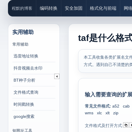
编码转换
安全加固
格式化与前端
网
程默的博客
实用辅助
taf是什么格
常用辅助
迅雷地址转换
本工具收集各类扩展名文件
方式。遇到自己不清楚的
抖音视频去水印
BT种子分析
文件格式查询
输入需要查询的扩展
时间戳转换
常见文件格式:
a52
cab
wms
xlc
xlt
zip
google搜索
文件格式及打开方式:
短网址工具