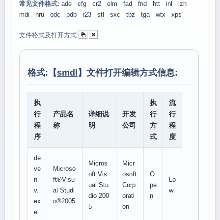
常见文件格式:
ade
cfg
cr2
elm
fad
fnd
htt
inl
lzh
mdi
nru
odc
pdb
r23
stl
sxc
tbz
tga
wtx
xps
文件格式及打开方式:
格式:【
smdl
】文件打开编辑方式信息:
执
执
流
行
产品名
详细说
开发
行
行
程
称
明
公司
方
程
序
式
度
de
Micros
Micr
ve
Microso
oft Vis
osoft
O
n
ft®Visu
Lo
ual Stu
Corp
pe
v.
al Studi
w
dio 200
orati
n
ex
o®2005
5
on
e