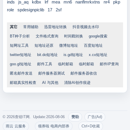
inds
js_aq
kdbx
lrf
mea
mn6
nanflmrkxtns
nr4
pkp
role
spdesignpiclib
17
2sf
其它
常用辅助
迅雷地址转换
抖音视频去水印
BT种子分析
文件格式查询
时间戳转换
google搜索
短网址工具
短地址还原
微博短地址
百度短地址
twitter短地址
bit.do短地址
is.gd短地址
x.co短地址
goo.gl短地址
邮件工具
临时邮箱
临时邮箱
邮件IP查询
匿名邮件发送
邮件服务器测试
邮件服务器收信
邮箱真实性检查
AI 与其他
清除AI创作痕迹
© 2026查错IT网. Update:2026-08-06
赞助
广告(Ad)
雨云 云服务
领券啦 电商内部券
Ctrl+D收藏