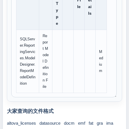
Fi
et
T
le
ai
y
ls
p
e
Re
SQLServ
por
er.Report
t M
ingServic
M
ode
es.Model
ed
l D
Designer.
iu
efin
ReportM
m
itio
odelDefin
n F
ition
ile
大家查询的文件格式
altova_licenses
datasource
docm
emf
fat
gra
ima