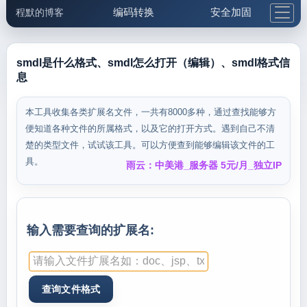
编码转换
安全加固
程默的博客
格式化与前端
网络工具
IP与域名
邮件工具
生活便民
更多工具
smdl是什么格式、smdl怎么打开（编辑）、smdl格式信
息
5.1支付宝大红包
本工具收集各类扩展名文件，一共有8000多种，通过查找能够方
便知道各种文件的所属格式，以及它的打开方式。遇到自己不清
楚的类型文件，试试该工具。可以方便查到能够编辑该文件的工
具。
雨云：中美港_服务器 5元/月_独立IP
输入需要查询的扩展名: