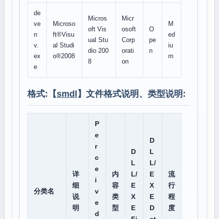
de
Micros
Micr
ve
Microso
M
oft Vis
osoft
O
n
ft®Visu
ed
ual Stu
Corp
pe
v.
al Studi
iu
dio 200
orati
n
ex
o®2008
m
8
on
e
格式:【
smdl
】文件格式说明、类型说明:
P
e
D
r
D
L
c
L
L/
e
详
内
L/
E
流
i
细
容
E
X
行
分类名
v
说
类
X
E
程
e
明
型
E
D
度
d