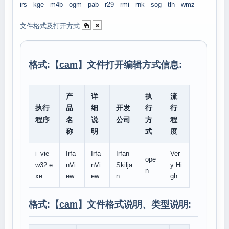
irs
kge
m4b
ogm
pab
r29
rmi
rnk
sog
tlh
wmz
文件格式及打开方式:
格式:【
cam
】文件打开编辑方式信息:
产
详
执
流
执行
品
细
开发
行
行
程序
名
说
公司
方
程
称
明
式
度
i_vie
Irfa
Irfa
Irfan
Ver
ope
w32.e
nVi
nVi
Skilja
y Hi
n
xe
ew
ew
n
gh
格式:【
cam
】文件格式说明、类型说明: