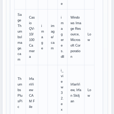
e
Sa
Cas
i
Windo
ge
io
m
ws Ima
Th
i
im
QV-
a
ge Res
um
m
ag
10/
g
ource,
Lo
bsI
a
e/
100
er
Micros
w
ma
g
ca
Ca
e
oft Cor
ge.
e
m
mer
s.
poratio
ca
a
dll
n
m
i_
vi
Th
Irfa
e
um
nVi
IrfanVi
w
bs
ew
ew, Irfa
Lo
3
Plu
CA
n Skilj
w
2.
sPi
M F
an
e
c
ile
x