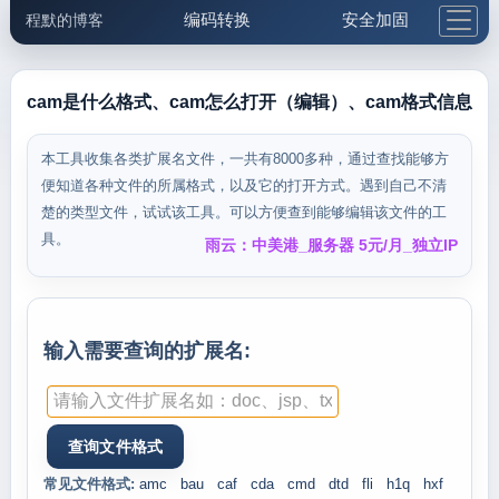
编码转换
安全加固
程默的博客
格式化与前端
网络工具
IP与域名
邮件工具
生活便民
更多工具
cam是什么格式、cam怎么打开（编辑）、cam格式信息
5.1支付宝大红包
本工具收集各类扩展名文件，一共有8000多种，通过查找能够方
便知道各种文件的所属格式，以及它的打开方式。遇到自己不清
楚的类型文件，试试该工具。可以方便查到能够编辑该文件的工
具。
雨云：中美港_服务器 5元/月_独立IP
输入需要查询的扩展名:
常见文件格式:
amc
bau
caf
cda
cmd
dtd
fli
h1q
hxf