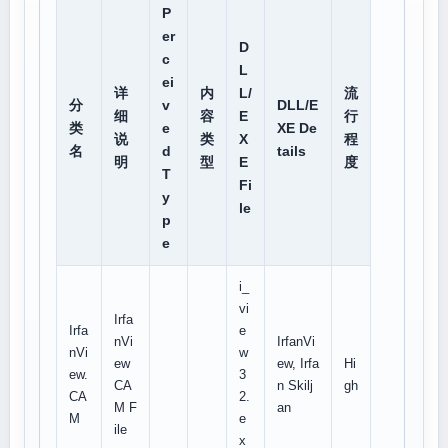
P
er
D
c
L
ei
详
内
L/
流
分
v
DLL/E
细
容
E
行
类
e
XE De
说
类
X
程
名
d
tails
明
型
E
度
T
Fi
y
le
p
e
i_
vi
Irfa
Irfa
e
nVi
IrfanVi
nVi
w
ew
ew, Irfa
Hi
ew.
3
CA
n Skilj
gh
CA
2.
M F
an
M
e
ile
x