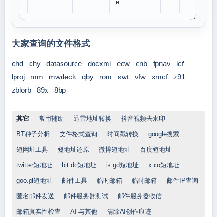
e
大家查询的文件格式
chd
chy
datasource
docxml
ecw
enb
fpnav
lcf
lproj
mm
mwdeck
qby
rom
swt
vfw
xmcf
z91
zblorb
89x
8bp
其它
常用辅助
迅雷地址转换
抖音视频去水印
BT种子分析
文件格式查询
时间戳转换
google搜索
短网址工具
短地址还原
微博短地址
百度短地址
twitter短地址
bit.do短地址
is.gd短地址
x.co短地址
goo.gl短地址
邮件工具
临时邮箱
临时邮箱
邮件IP查询
匿名邮件发送
邮件服务器测试
邮件服务器收信
邮箱真实性检查
AI 与其他
清除AI创作痕迹