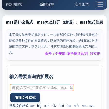
编码转换
安全加固
程默的博客
格式化与前端
网络工具
IP与域名
邮件工具
生活便民
更多工具
mss是什么格式、mss怎么打开（编辑）、mss格式信息
5.1支付宝大红包
本工具收集各类扩展名文件，一共有8000多种，通过查找能够方
便知道各种文件的所属格式，以及它的打开方式。遇到自己不清
楚的类型文件，试试该工具。可以方便查到能够编辑该文件的工
具。
雨云：中美港_服务器 5元/月_独立IP
输入需要查询的扩展名:
常见文件格式:
aw
blg
csh
f4v
hxt
ins
ncb
nre
ova