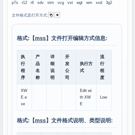
p7s
r12
rll
sdv
stm
vcg
vst
wgt
wm
xsd
3g2
文件格式及打开方式:
格式:【
mss
】文件打开编辑方式信息:
执
产
详
开
流
行
品
细
发
执行方
行
程
名
说
公
式
程
序
称
明
司
度
XW
Edit wi
E.e
th XW
Low
xe
E
格式:【
mss
】文件格式说明、类型说明: