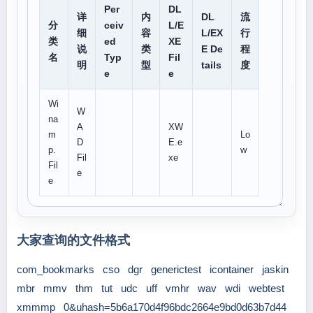
Per
DL
详
内
DL
流
分
ceiv
L/E
细
容
L/EX
行
类
ed
XE
说
类
E De
程
名
Typ
Fil
明
型
tails
度
e
e
Wi
W
na
A
XW
m
Lo
D
E.e
p.
w
Fil
xe
Fil
e
e
大家查询的文件格式
com_bookmarks
cso
dgr
generictest
icontainer
jaskin
mbr
mmv
thm
tut
udc
uff
vmhr
wav
wdi
webtest
xmmmp
0&uhash=5b6a170d4f96bdc2664e9bd0d63b7d44