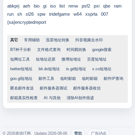
abkprj
aeh
bio
gi
iso
list
nmw
psf2
pxi
qbe
ram
run
sh
sl26
spw
tridefgame
w64
xsprla
007
{sa}encryptedreport
其它
常用辅助
迅雷地址转换
抖音视频去水印
BT种子分析
文件格式查询
时间戳转换
google搜索
短网址工具
短地址还原
微博短地址
百度短地址
twitter短地址
bit.do短地址
is.gd短地址
x.co短地址
goo.gl短地址
邮件工具
临时邮箱
临时邮箱
邮件IP查询
匿名邮件发送
邮件服务器测试
邮件服务器收信
邮箱真实性检查
AI 与其他
清除AI创作痕迹
© 2026查错IT网. Update:2026-08-06
赞助
广告(Ad)