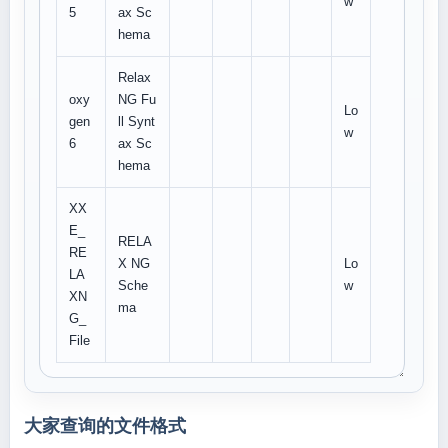
w
5
ax Sc
hema
Relax
oxy
NG Fu
Lo
gen
ll Synt
w
6
ax Sc
hema
XX
E_
RELA
RE
X NG
Lo
LA
Sche
w
XN
ma
G_
File
大家查询的文件格式