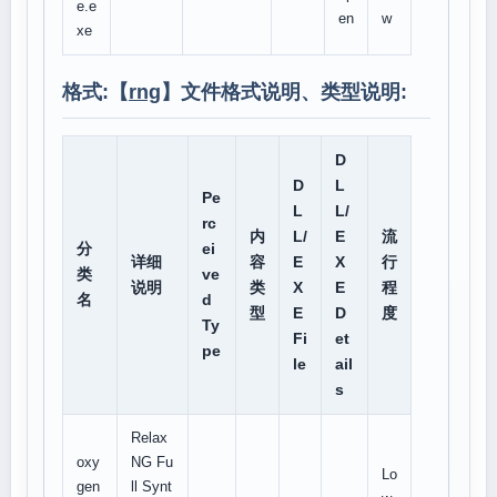
e.e
en
w
xe
格式:【
rng
】文件格式说明、类型说明:
D
D
L
Pe
L
L/
rc
内
L/
E
流
分
ei
详细
容
E
X
行
类
ve
说明
类
X
E
程
名
d
型
E
D
度
Ty
Fi
et
pe
le
ail
s
Relax
oxy
NG Fu
Lo
gen
ll Synt