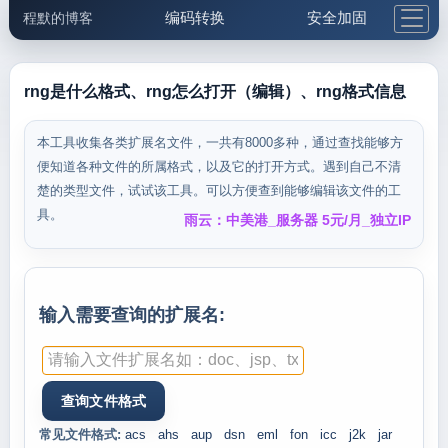
编码转换
安全加固
程默的博客
格式化与前端
网络工具
IP与域名
邮件工具
生活便民
更多工具
rng是什么格式、rng怎么打开（编辑）、rng格式信息
5.1支付宝大红包
本工具收集各类扩展名文件，一共有8000多种，通过查找能够方
便知道各种文件的所属格式，以及它的打开方式。遇到自己不清
楚的类型文件，试试该工具。可以方便查到能够编辑该文件的工
具。
雨云：中美港_服务器 5元/月_独立IP
输入需要查询的扩展名:
常见文件格式:
acs
ahs
aup
dsn
eml
fon
icc
j2k
jar