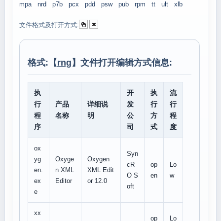
mpa
nrd
p7b
pcx
pdd
psw
pub
rpm
tt
ult
xlb
文件格式及打开方式:
格式:【
rng
】文件打开编辑方式信息:
执
开
执
流
行
产品
详细说
发
行
行
程
名称
明
公
方
程
序
司
式
度
ox
Syn
yg
Oxyge
Oxygen
cR
op
Lo
en.
n XML
XML Edit
O S
en
w
ex
Editor
or 12.0
oft
e
xx
op
Lo