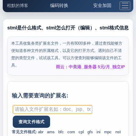
编码转换
安全加固
程默的博客
格式化与前端
网络工具
IP与域名
邮件工具
生活便民
更多工具
stml是什么格式、stml怎么打开（编辑）、stml格式信息
5.1支付宝大红包
本工具收集各类扩展名文件，一共有8000多种，通过查找能够方
便知道各种文件的所属格式，以及它的打开方式。遇到自己不清
楚的类型文件，试试该工具。可以方便查到能够编辑该文件的工
具。
雨云：中美港_服务器 5元/月_独立IP
输入需要查询的扩展名:
常见文件格式:
abr
ams
bfc
com
cpl
gfs
ini
mpc
nst