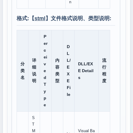
n
格式:【
stml
】文件格式说明、类型说明:
P
er
D
c
L
ei
详
内
L/
流
分
v
DLL/EX
细
容
E
行
类
e
E Detail
说
类
X
程
名
d
s
明
型
E
度
T
Fi
y
le
p
e
S
T
M
Visual Ba