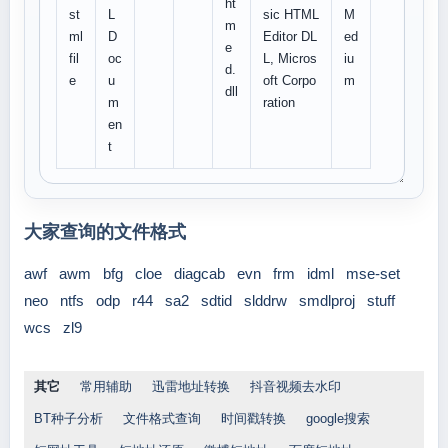
ht
st
L
sic HTML
M
m
ml
D
Editor DL
ed
e
fil
oc
L, Micros
iu
d.
e
u
oft Corpo
m
dll
m
ration
en
t
大家查询的文件格式
awf
awm
bfg
cloe
diagcab
evn
frm
idml
mse-set
neo
ntfs
odp
r44
sa2
sdtid
slddrw
smdlproj
stuff
wcs
zl9
其它
常用辅助
迅雷地址转换
抖音视频去水印
BT种子分析
文件格式查询
时间戳转换
google搜索