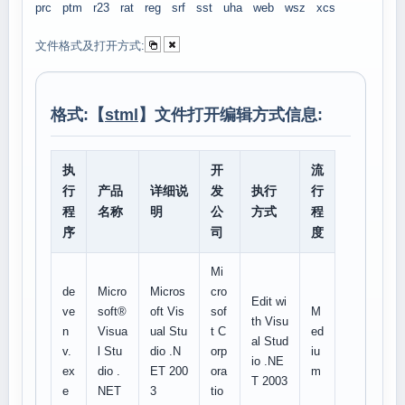
prc
ptm
r23
rat
reg
srf
sst
uha
web
wsz
xcs
文件格式及打开方式:
格式:【
stml
】文件打开编辑方式信息:
执
开
流
行
产品
详细说
发
执行
行
程
名称
明
公
方式
程
序
司
度
Mi
de
Micro
Micros
cro
Edit wi
ve
soft®
oft Vis
sof
M
th Visu
n
Visua
ual Stu
t C
ed
al Stud
v.
l Stu
dio .N
orp
iu
io .NE
ex
dio .
ET 200
ora
m
T 2003
e
NET
3
tio