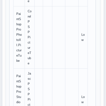
e
Co
Pai
rel
ntS
P
hop
S
Pro
P
Pho
Lo
Pi
toX
w
ct
I.Pi
ur
ctur
eT
eTu
ub
be
e
Ja
Pai
sc
ntS
P
hop
S
Pro
P
Stu
Lo
Pi
dio
w
ct