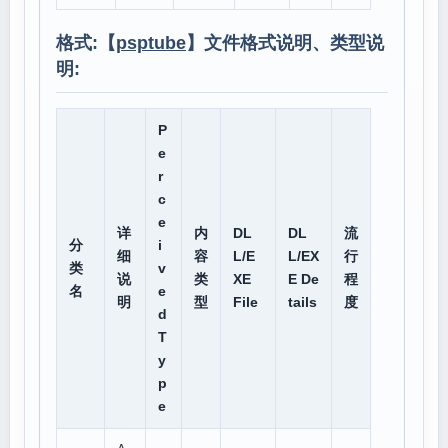
格式:【
psptube
】文件格式说明、类型说
明:
P
e
r
c
e
详
内
DL
DL
流
分
i
细
容
L/E
L/EX
行
类
v
说
类
XE
E De
程
名
e
明
型
File
tails
度
d
T
y
p
e