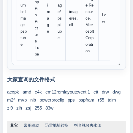
op
um
i
ag
e Re
Pr
bsI
m
e/
imag
sour
o
Lo
ma
a
ps
eres.
ce,
Pi
w
ge.
g
pt
dll
Micr
ct
psp
e
ub
osoft
ur
tub
e
Corp
e
e
orati
Tu
on
be
大家查询的文件格式
aexpk
amd
c4k
cm12rcmlayoutevent.1
ctt
drw
dwg
m2f
mvp
nib
powerproclip
pps
pspfram
r55
tdim
zl9
zlh
zsj
255
83w
其它
常用辅助
迅雷地址转换
抖音视频去水印