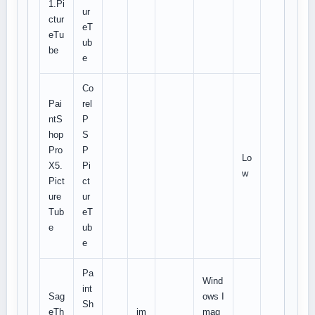
1.Pi
ur
ctur
eT
eTu
ub
be
e
Co
Pai
rel
ntS
P
hop
S
Pro
P
Lo
X5.
Pi
w
Pict
ct
ure
ur
Tub
eT
e
ub
e
Pa
Wind
int
Sag
ows I
Sh
eTh
im
mag