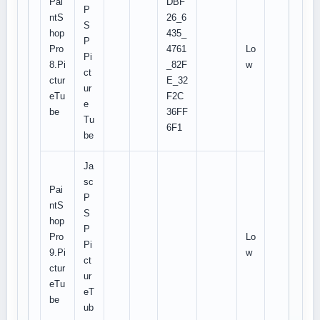
Pai
DBF
P
ntS
26_6
S
hop
435_
P
Pro
4761
Lo
Pi
8.Pi
_82F
w
ct
ctur
E_32
ur
eTu
F2C
e
be
36FF
Tu
6F1
be
Ja
sc
Pai
P
ntS
S
hop
P
Pro
Lo
Pi
9.Pi
w
ct
ctur
ur
eTu
eT
be
ub