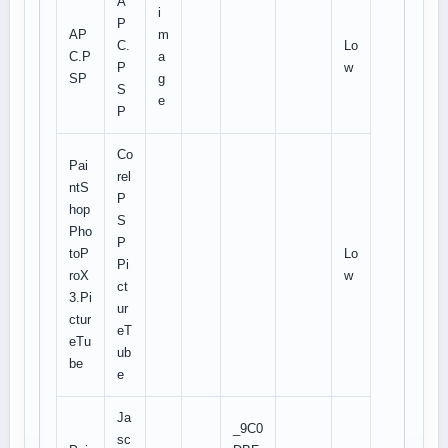
A
i
P
AP
m
C.
Lo
C.P
a
P
w
SP
g
S
e
P
Co
Pai
rel
ntS
P
hop
S
Pho
P
toP
Lo
Pi
roX
w
ct
3.Pi
ur
ctur
eT
eTu
ub
be
e
Ja
_9C0
sc