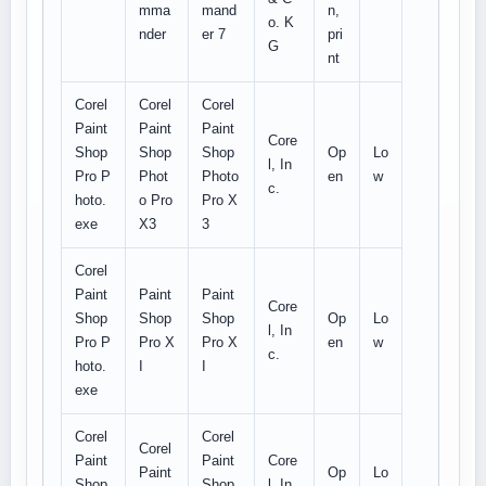
mma
mand
n,
o. K
nder
er 7
pri
G
nt
Corel
Corel
Corel
Paint
Paint
Paint
Core
Shop
Shop
Shop
Op
Lo
l, In
Pro P
Phot
Photo
en
w
c.
hoto.
o Pro
Pro X
exe
X3
3
Corel
Paint
Paint
Paint
Core
Shop
Shop
Shop
Op
Lo
l, In
Pro P
Pro X
Pro X
en
w
c.
hoto.
I
I
exe
Corel
Corel
Corel
Paint
Paint
Core
Paint
Op
Lo
Shop
Shop
l, In