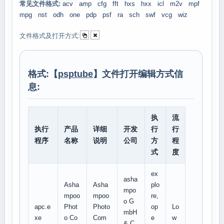
常见文件格式:
acv
amp
cfg
fft
hxs
hxx
icl
m2v
mpf
mpg
nst
odh
one
pdp
psf
ra
sch
swf
vcg
wiz
文件格式及打开方式:
格式:【
psptube
】文件打开编辑方式信
息:
执
流
执行
产品
详细
开发
行
行
程序
名称
说明
公司
方
程
式
度
ex
asha
Asha
Asha
plo
mpo
mpoo
mpoo
re,
o G
apc.e
Phot
Photo
op
Lo
mbH
xe
o Co
Com
e
w
& C