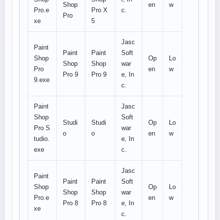
Shop
en
w
Pro.e
Pro X
c.
Pro
xe
5
Jasc
Paint
Paint
Paint
Soft
Shop
Op
Lo
Shop
Shop
war
Pro
en
w
Pro 9
Pro 9
e, In
9.exe
c.
Paint
Jasc
Shop
Soft
Studi
Studi
Op
Lo
Pro S
war
o
o
en
w
tudio.
e, In
exe
c.
Jasc
Paint
Paint
Paint
Soft
Shop
Op
Lo
Shop
Shop
war
Pro.e
en
w
Pro 8
Pro 8
e, In
xe
c.