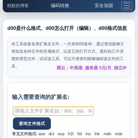
编码转换
安全加固
程默的博客
格式化与前端
网络工具
IP与域名
邮件工具
生活便民
更多工具
d00是什么格式、d00怎么打开（编辑）、d00格式信息
5.1支付宝大红包
本工具收集各类扩展名文件，一共有8000多种，通过查找能够方
便知道各种文件的所属格式，以及它的打开方式。遇到自己不清
楚的类型文件，试试该工具。可以方便查到能够编辑该文件的工
具。
雨云：中美港_服务器 5元/月_独立IP
输入需要查询的扩展名:
常见文件格式:
ase
dct
exp
h1f
htt
ins
lnk
mdn
mds