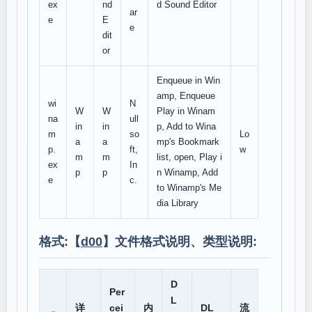
ex
nd
d Sound Editor
ar
e
E
e
dit
or
Enqueue in Win
amp, Enqueue
wi
N
W
W
Play in Winam
na
ull
in
in
p, Add to Wina
m
so
Lo
a
a
mp's Bookmark
p.
ft,
w
m
m
list, open, Play i
ex
In
p
p
n Winamp, Add
e
c.
to Winamp's Me
dia Library
格式:【
d00
】文件格式说明、类型说明:
D
Per
L
详
cei
内
DL
流