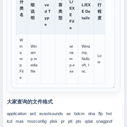
分
L/
细
ve
容
L/EX
行
类
EX
说
d T
类
E De
程
名
E
明
yp
型
tails
度
Fil
e
e
W
in
Win
wi
Wina
a
am
na
mp,
Lo
m
p m
m
Nulls
w
p.
edia
p.e
oft, I
Fil
file
xe
nc.
e
大家查询的文件格式
application
ard
avastsounds
ax
bdcm
dna
flp
hxt
lcd
mas
mozconfig
plsk
pr
ptl
pts
qdat
snagprof