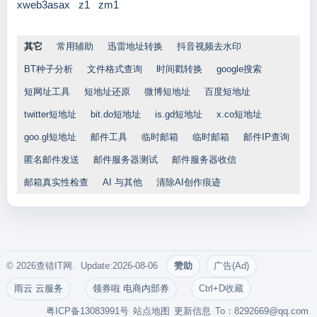
xweb3asax
z1
zm1
其它
常用辅助
迅雷地址转换
抖音视频去水印
BT种子分析
文件格式查询
时间戳转换
google搜索
短网址工具
短地址还原
微博短地址
百度短地址
twitter短地址
bit.do短地址
is.gd短地址
x.co短地址
goo.gl短地址
邮件工具
临时邮箱
临时邮箱
邮件IP查询
匿名邮件发送
邮件服务器测试
邮件服务器收信
邮箱真实性检查
AI 与其他
清除AI创作痕迹
© 2026查错IT网. Update:2026-08-06
赞助
广告(Ad)
雨云 云服务
领券啦 电商内部券
Ctrl+D收藏
粤ICP备13083991号
站点地图
更新信息
To：
8292669@qq.com