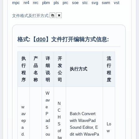
mpc
nr4
nrc
pbm
pls
prc
soe
stc
svg
swm
vst
文件格式及打开方式:
格式:【
d00
】文件打开编辑方式信息:
执
产
详
开
流
行
品
细
发
行
执行方式
程
名
说
公
程
序
称
明
司
度
W
av
N
w
e
C
av
P
Batch Convert
H
ep
ad
with WavePad
S
Lo
a
S
Sound Editor, E
of
w
d.
ou
dit with WavePa
tw