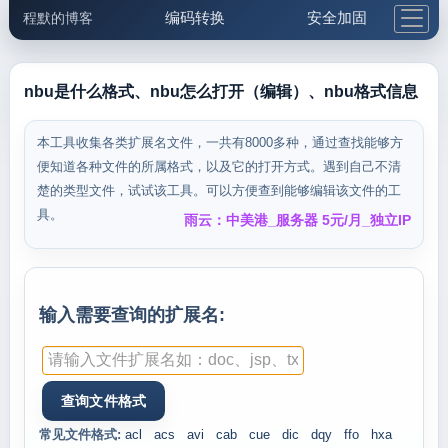
编码转换
安全加固
程默的博客
格式化与前端
网络工具
IP与域名
邮件工具
生活便民
更多工具
nbu是什么格式、nbu怎么打开（编辑）、nbu格式信息
5.1支付宝大红包
本工具收集各类扩展名文件，一共有8000多种，通过查找能够方
便知道各种文件的所属格式，以及它的打开方式。遇到自己不清
楚的类型文件，试试该工具。可以方便查到能够编辑该文件的工
具。
雨云：中美港_服务器 5元/月_独立IP
输入需要查询的扩展名:
常见文件格式:
acl
acs
avi
cab
cue
dic
dqy
ffo
hxa