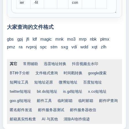
ier
-fil
con
大家查询的文件格式
gbs
gpj
jfi
ldf
magic
mnk
mo3
mrp
nbk
plmx
pmz
ra
rvproj
spc
stm
sxg
vdi
wdd
xqt
zlh
其它
常用辅助
迅雷地址转换
抖音视频去水印
BT种子分析
文件格式查询
时间戳转换
google搜索
短网址工具
短地址还原
微博短地址
百度短地址
twitter短地址
bit.do短地址
is.gd短地址
x.co短地址
goo.gl短地址
邮件工具
临时邮箱
临时邮箱
邮件IP查询
匿名邮件发送
邮件服务器测试
邮件服务器收信
邮箱真实性检查
AI 与其他
清除AI创作痕迹