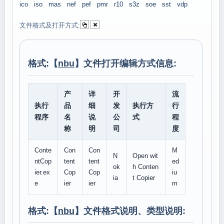
ico
iso
mas
nef
pef
pmr
r10
s3z
soe
sst
vdp
文件格式及打开方式:
格式:【
nbu
】文件打开编辑方式信息:
产
详
开
流
执行
品
细
发
执行方
行
程序
名
说
公
式
程
称
明
司
度
Conte
Con
Con
M
N
Open wit
ntCop
tent
tent
ed
ok
h Conten
ier.ex
Cop
Cop
iu
ia
t Copier
e
ier
ier
m
格式:【
nbu
】文件格式说明、类型说明: