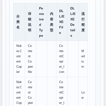
Pe
DL
DL
详
rce
内
L/E
流
分
L/E
细
ive
容
XE
行
类
XE
说
d
类
De
程
名
Fil
明
Ty
型
tail
度
e
pe
s
Nok
Co
Co
ia.C
nte
nte
M
ont
nt
ntC
ed
ent
Co
opi
iu
Cop
pier
er_I
m
ier
file
con
Nok
Co
Co
ia.C
nte
nte
ont
nt
ntC
Lo
ent
Co
opi
w
Cop
pier
er_I