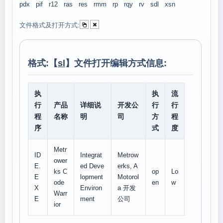
pdx
pif
r12
ras
res
rmm
rp
rqy
rv
sdl
xsn
文件格式及打开方式:
格式:【
sl
】文件打开编辑方式信息:
执
执
流
行
产品
详细说
开发公
行
行
程
名称
明
司
方
程
序
式
度
Metr
ID
Integrat
Metrow
ower
E.
ed Deve
erks, A
ks C
op
Lo
E
lopment
Motorol
ode
en
w
X
Environ
a 开发
Warr
E
ment
公司
ior