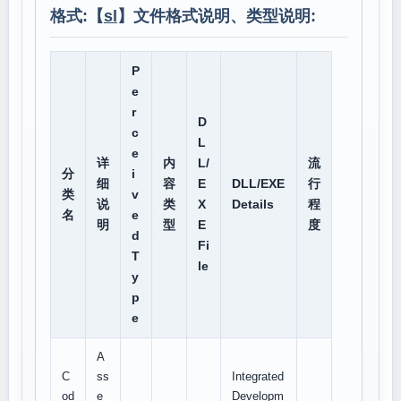
格式:【
sl
】文件格式说明、类型说明:
P
e
r
D
c
L
e
详
内
L/
流
分
i
细
容
E
DLL/EXE
行
类
v
说
类
X
Details
程
名
e
明
型
E
度
d
Fi
T
le
y
p
e
A
C
ss
Integrated
od
e
Developm