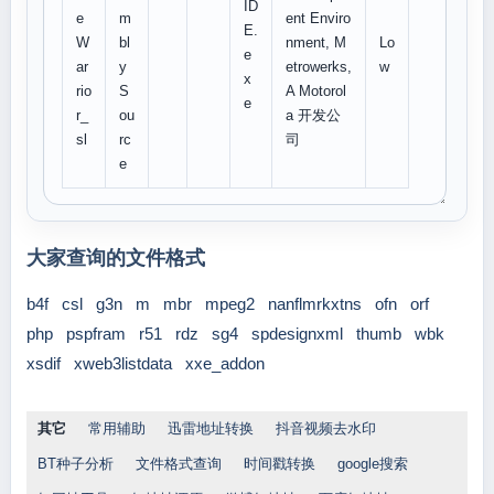
ID
e
m
ent Enviro
E.
W
bl
nment, M
Lo
e
ar
y
etrowerks,
w
x
rio
S
A Motorol
e
r_
ou
a 开发公
sl
rc
司
e
大家查询的文件格式
b4f
csl
g3n
m
mbr
mpeg2
nanflmrkxtns
ofn
orf
php
pspfram
r51
rdz
sg4
spdesignxml
thumb
wbk
xsdif
xweb3listdata
xxe_addon
其它
常用辅助
迅雷地址转换
抖音视频去水印
BT种子分析
文件格式查询
时间戳转换
google搜索