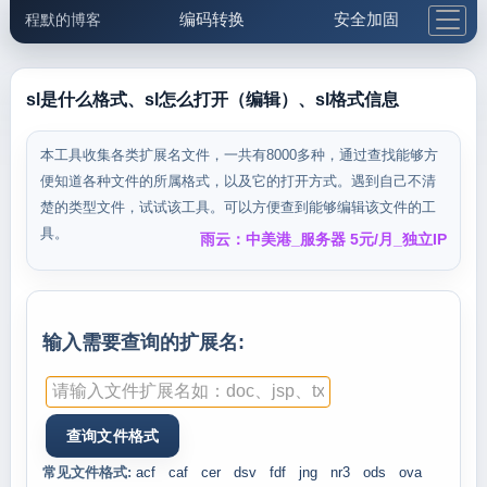
编码转换
安全加固
程默的博客
格式化与前端
网络工具
IP与域名
邮件工具
生活便民
更多工具
sl是什么格式、sl怎么打开（编辑）、sl格式信息
5.1支付宝大红包
本工具收集各类扩展名文件，一共有8000多种，通过查找能够方
便知道各种文件的所属格式，以及它的打开方式。遇到自己不清
楚的类型文件，试试该工具。可以方便查到能够编辑该文件的工
具。
雨云：中美港_服务器 5元/月_独立IP
输入需要查询的扩展名:
常见文件格式:
acf
caf
cer
dsv
fdf
jng
nr3
ods
ova