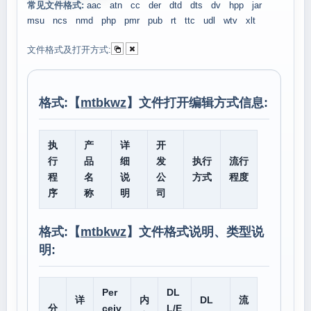
常见文件格式:
aac
atn
cc
der
dtd
dts
dv
hpp
jar
msu
ncs
nmd
php
pmr
pub
rt
ttc
udl
wtv
xlt
文件格式及打开方式:
格式:【
mtbkwz
】文件打开编辑方式信息:
执
产
详
开
行
品
细
发
执行
流行
程
名
说
公
方式
程度
序
称
明
司
格式:【
mtbkwz
】文件格式说明、类型说
明:
Per
DL
详
内
DL
流
分
ceiv
L/E