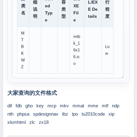
细
容
L/EX
行
类
ed
XE
说
类
E De
程
名
Typ
Fil
明
型
tails
度
e
e
M
mtb
T
k_1
B
Lo
6x1
K
w
6.ic
W
o
Z
大家查询的文件格式
dif
fdb
gho
key
mcp
mkv
mmat
mme
mtf
ndp
nth
phpsa
spdesignnav
tbz
tpo
tu2010code
xip
xlsmhtml
zlc
zx18