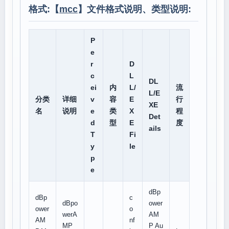
格式:【
mcc
】文件格式说明、类型说明:
P
e
r
D
c
L
DL
ei
内
L/
流
L/E
分类
详细
v
容
E
行
XE
名
说明
e
类
X
程
Det
d
型
E
度
ails
T
Fi
y
le
p
e
dBp
dBp
c
dBpo
ower
ower
o
werA
AM
AM
nf
MP
P Au