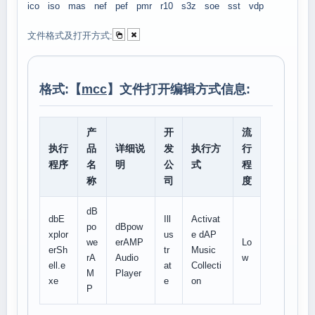
ico
iso
mas
nef
pef
pmr
r10
s3z
soe
sst
vdp
文件格式及打开方式:
格式:【
mcc
】文件打开编辑方式信息:
产
开
流
执行
品
详细说
发
执行方
行
程序
名
明
公
式
程
称
司
度
dB
dbE
Ill
Activat
po
dBpow
xplor
us
e dAP
we
erAMP
Lo
erSh
tr
Music
rA
Audio
w
ell.e
at
Collecti
M
Player
xe
e
on
P