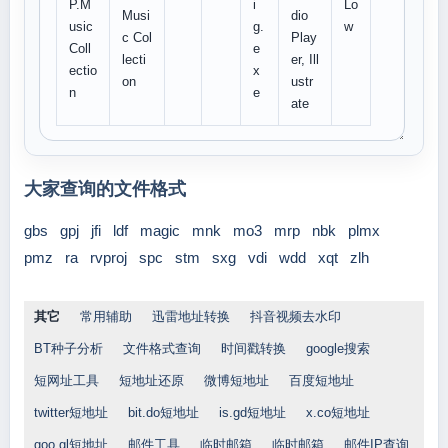
P.M
i
Lo
Musi
dio
usic
g.
w
c Col
Play
Coll
e
lecti
er, Ill
ectio
x
on
ustr
n
e
ate
大家查询的文件格式
gbs
gpj
jfi
ldf
magic
mnk
mo3
mrp
nbk
plmx
pmz
ra
rvproj
spc
stm
sxg
vdi
wdd
xqt
zlh
其它
常用辅助
迅雷地址转换
抖音视频去水印
BT种子分析
文件格式查询
时间戳转换
google搜索
短网址工具
短地址还原
微博短地址
百度短地址
twitter短地址
bit.do短地址
is.gd短地址
x.co短地址
goo.gl短地址
邮件工具
临时邮箱
临时邮箱
邮件IP查询