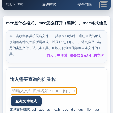
编码转换
安全加固
程默的博客
格式化与前端
网络工具
IP与域名
邮件工具
生活便民
更多工具
mcc是什么格式、mcc怎么打开（编辑）、mcc格式信息
5.1支付宝大红包
本工具收集各类扩展名文件，一共有8000多种，通过查找能够方
便知道各种文件的所属格式，以及它的打开方式。遇到自己不清
楚的类型文件，试试该工具。可以方便查到能够编辑该文件的工
具。
雨云：中美港_服务器 5元/月_独立IP
输入需要查询的扩展名:
常见文件格式:
acl
acs
avi
cab
cue
dic
dqy
ffo
hxa