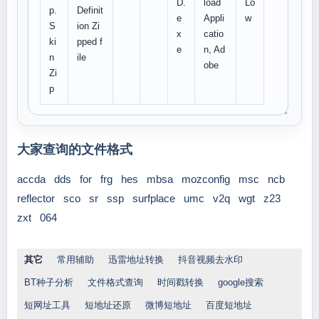
D.
load
Lo
p.
Definit
e
Appli
w
S
ion Zi
x
catio
ki
pped f
e
n, Ad
n
ile
obe
Zi
p
大家查询的文件格式
accda
dds
for
frg
hes
mbsa
mozconfig
msc
ncb
reflector
sco
sr
ssp
surfplace
umc
v2q
wgt
z23
zxt
064
其它
常用辅助
迅雷地址转换
抖音视频去水印
BT种子分析
文件格式查询
时间戳转换
google搜索
短网址工具
短地址还原
微博短地址
百度短地址