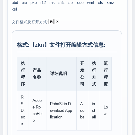
obd
pip
pko
r12
rnk
s3z
spl
suo
wmf
xls
xmz
xsl
文件格式及打开方式:
格式:【
zkn
】文件打开编辑方式信息:
执
开
执
流
行
产品
发
行
行
详细说明
程
名称
公
方
程
序
司
式
度
R
Adob
S
RoboSkin D
A
in
e Ro
Lo
D.
ownload App
do
st
boHel
w
ex
lication
be
all
p
e