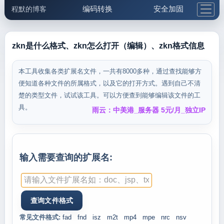
编码转换
安全加固
程默的博客
格式化与前端
网络工具
IP与域名
邮件工具
生活便民
更多工具
zkn是什么格式、zkn怎么打开（编辑）、zkn格式信息
5.1支付宝大红包
本工具收集各类扩展名文件，一共有8000多种，通过查找能够方
便知道各种文件的所属格式，以及它的打开方式。遇到自己不清
楚的类型文件，试试该工具。可以方便查到能够编辑该文件的工
具。
雨云：中美港_服务器 5元/月_独立IP
输入需要查询的扩展名:
常见文件格式:
fad
fnd
isz
m2t
mp4
mpe
nrc
nsv