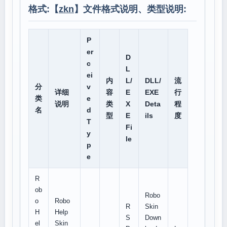
格式:【
zkn
】文件格式说明、类型说明:
P
er
D
c
L
ei
内
L/
DLL/
流
分
v
详细
容
E
EXE
行
类
e
说明
类
X
Deta
程
名
d
型
E
ils
度
T
Fi
y
le
p
e
R
ob
Robo
o
Robo
R
Skin
H
Help
S
Down
el
Skin