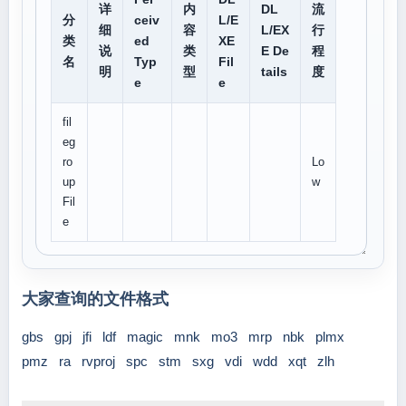
详
内
DL
流
分
ceiv
L/E
细
容
L/EX
行
类
ed
XE
说
类
E De
程
名
Typ
Fil
明
型
tails
度
e
e
fil
eg
ro
Lo
up
w
Fil
e
大家查询的文件格式
gbs
gpj
jfi
ldf
magic
mnk
mo3
mrp
nbk
plmx
pmz
ra
rvproj
spc
stm
sxg
vdi
wdd
xqt
zlh