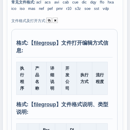
常见文件格式:
acl
acs
avi
cab
cue
dic
dqy
ffo
hxa
ico
iso
mas
nef
pef
pmr
r10
s3z
soe
sst
vdp
文件格式及打开方式:
格式:【
filegroup
】文件打开编辑方式信
息:
执
产
详
开
行
品
细
发
执行
流行
程
名
说
公
方式
程度
序
称
明
司
格式:【
filegroup
】文件格式说明、类型
说明:
Per
DL