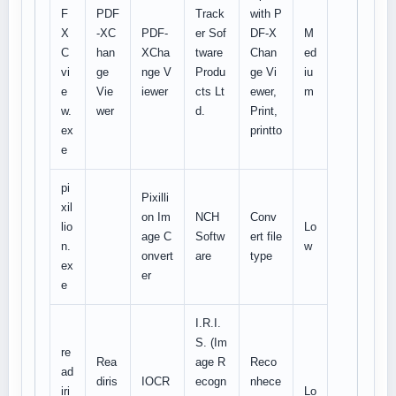
F
PDF
Track
with P
X
-XC
PDF-
er Sof
DF-X
M
C
han
XCha
tware
Chan
ed
vi
ge
nge V
Produ
ge Vi
iu
e
Vie
iewer
cts Lt
ewer,
m
w.
wer
d.
Print,
ex
printto
e
pi
Pixilli
xil
on Im
NCH
Conv
lio
Lo
age C
Softw
ert file
n.
w
onvert
are
type
ex
er
e
I.R.I.
S. (Im
re
Rea
age R
Reco
ad
diris
IOCR
ecogn
nhece
iri
Lo