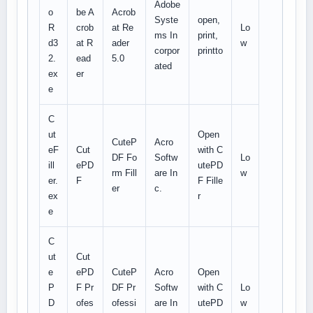
Adobe
o
be A
Acrob
Syste
open,
R
crob
at Re
Lo
ms In
print,
d3
at R
ader
w
corpor
printto
2.
ead
5.0
ated
ex
er
e
C
ut
Open
CuteP
Acro
eF
Cut
with C
DF Fo
Softw
Lo
ill
ePD
utePD
rm Fill
are In
w
er.
F
F Fille
er
c.
ex
r
e
C
ut
Cut
e
ePD
CuteP
Acro
Open
P
F Pr
DF Pr
Softw
with C
Lo
D
ofes
ofessi
are In
utePD
w