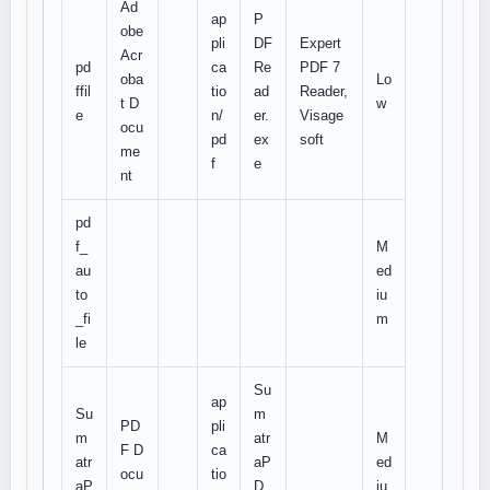
Ad
ap
P
obe
pli
DF
Expert
Acr
pd
ca
Re
PDF 7
oba
Lo
ffil
tio
ad
Reader,
t D
w
e
n/
er.
Visage
ocu
pd
ex
soft
me
f
e
nt
pd
f_
M
au
ed
to
iu
_fi
m
le
Su
ap
Su
m
PD
pli
m
atr
M
F D
ca
atr
aP
ed
ocu
tio
aP
D
iu