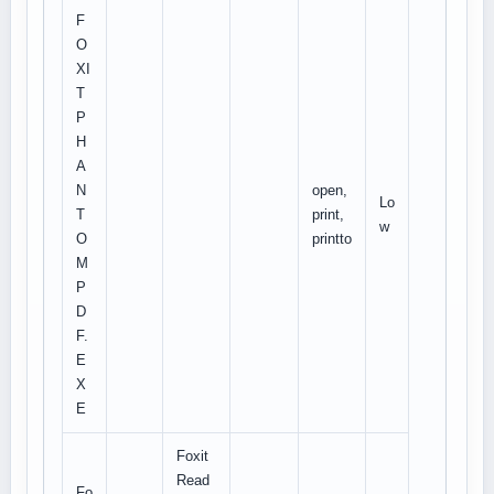
F
O
XI
T
P
H
A
N
open,
Lo
T
print,
w
O
printto
M
P
D
F.
E
X
E
Foxit
Read
Fo