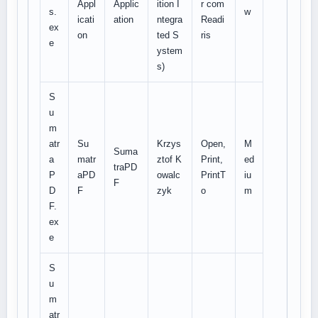
Appl
Applic
ition I
r com
s.
w
icati
ation
ntegra
Readi
ex
on
ted S
ris
e
ystem
s)
S
u
m
atr
Su
Krzys
Open,
M
Suma
a
matr
ztof K
Print,
ed
traPD
P
aPD
owalc
PrintT
iu
F
D
F
zyk
o
m
F.
ex
e
S
u
m
atr