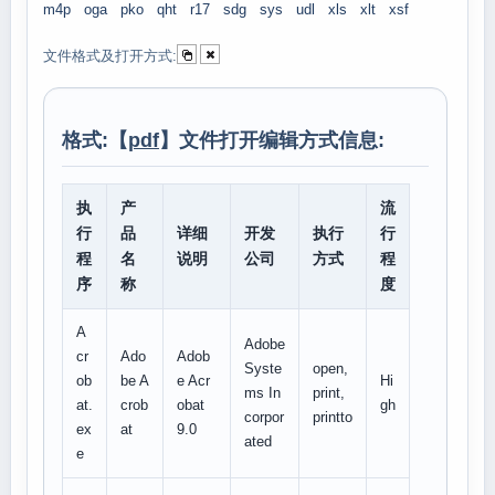
m4p
oga
pko
qht
r17
sdg
sys
udl
xls
xlt
xsf
文件格式及打开方式:
格式:【
pdf
】文件打开编辑方式信息:
执
产
流
行
品
详细
开发
执行
行
程
名
说明
公司
方式
程
序
称
度
A
Adobe
cr
Ado
Adob
Syste
open,
ob
be A
e Acr
Hi
ms In
print,
at.
crob
obat
gh
corpor
printto
ex
at
9.0
ated
e