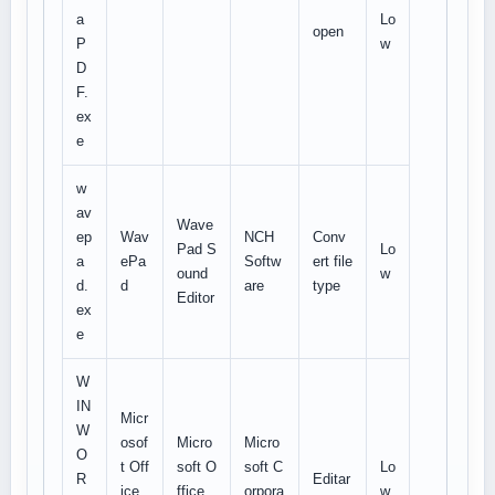
a
Lo
open
P
w
D
F.
ex
e
w
av
Wave
ep
Wav
NCH
Conv
Pad S
Lo
a
ePa
Softw
ert file
ound
w
d.
d
are
type
Editor
ex
e
W
IN
Micr
W
osof
Micro
Micro
O
t Off
soft O
soft C
Lo
R
Editar
ice
ffice
orpora
w