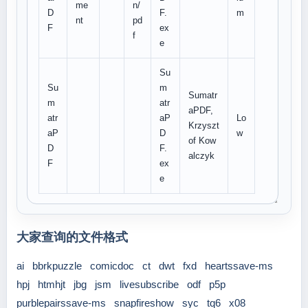
me
n/
D
F.
m
nt
pd
F
ex
f
e
Su
Su
m
Sumatr
m
atr
aPDF,
atr
aP
Lo
Krzyszt
aP
D
w
of Kow
D
F.
alczyk
F
ex
e
大家查询的文件格式
ai
bbrkpuzzle
comicdoc
ct
dwt
fxd
heartssave-ms
hpj
htmhjt
jbg
jsm
livesubscribe
odf
p5p
purblepairssave-ms
snapfireshow
syc
tq6
x08