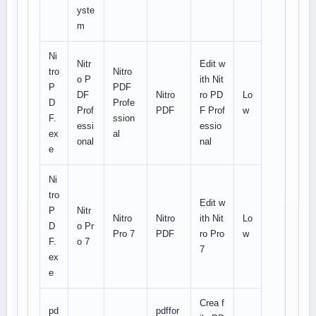
yste
m
Ni
Nitr
Edit w
tro
Nitro
o P
ith Nit
P
PDF
DF
Nitro
ro PD
Lo
D
Profe
Prof
PDF
F Prof
w
F.
ssion
essi
essio
ex
al
onal
nal
e
Ni
tro
Edit w
P
Nitr
Nitro
Nitro
ith Nit
Lo
D
o Pr
Pro 7
PDF
ro Pro
w
F.
o 7
7
ex
e
Crea f
pd
pdffor