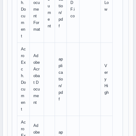
h.
ocu
D
Lo
u
tio
Do
me
F.i
w
m
n/
cu
nt
co
e
pd
m
For
nt
f
en
mat
t
Ac
ro
Ad
ap
Ex
obe
pli
V
c
Acr
ca
er
h.
oba
tio
y
Do
t D
n/
Hi
cu
ocu
pd
gh
m
me
f
en
nt
t
Ac
Ad
ro
obe
ap
Ex