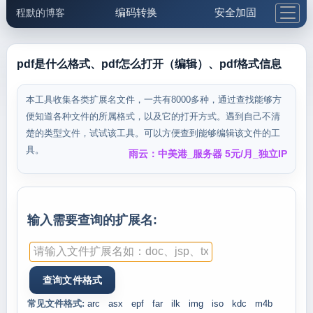
编码转换
安全加固
程默的博客
格式化与前端
网络工具
IP与域名
邮件工具
生活便民
更多工具
pdf是什么格式、pdf怎么打开（编辑）、pdf格式信息
5.1支付宝大红包
本工具收集各类扩展名文件，一共有8000多种，通过查找能够方
便知道各种文件的所属格式，以及它的打开方式。遇到自己不清
楚的类型文件，试试该工具。可以方便查到能够编辑该文件的工
具。
雨云：中美港_服务器 5元/月_独立IP
输入需要查询的扩展名:
常见文件格式:
arc
asx
epf
far
ilk
img
iso
kdc
m4b