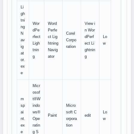
Li
gh
tni
Wor
Word
View i
ng
dPe
Perfe
n Wor
N
Corel
rfect
ct Lig
dPerf
Lo
av
Corpo
Ligh
htning
ect Li
w
ig
ration
tnin
Navig
ghtnin
at
g
ator
g
or.
ex
e
Micr
osof
m
t®W
sp
indo
Micro
ai
ws®
soft C
Lo
Paint
edit
nt.
Ope
orpora
w
ex
ratin
tion
e
g S