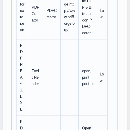
ile PD
fcr
ge htt
PDF
F e Bi
ea
PDFC
p://ww
Lo
Cre
tmap
to
reator
w.pdff
w
ator
con P
r.e
orge.o
DFCr
xe
rg/
eator
P
D
F
R
E
Foxi
open,
Lo
A
t Re
print,
w
~
ader
printto
1.
E
X
E
P
D
Open