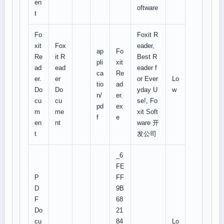
en
oftware
t
Fo
Foxit R
xit
Fox
eader,
ap
Fo
Re
it R
Best R
pli
xit
ad
ead
eader f
ca
Re
er.
er
or Ever
Lo
tio
ad
Do
Do
yday U
w
n/
er.
cu
cu
se!, Fo
pd
ex
m
me
xit Soft
f
e
en
nt
ware 开
t
发公司
_6
FE
P
FF
D
9B
F
68
Do
21
cu
84
Lo