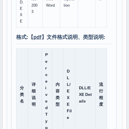
D.
200
Word
tion
E
3
X
E
格式:【
pdf
】文件格式说明、类型说明:
P
e
r
D
c
L
e
详
内
L/
流
分
i
DLL/E
细
容
E
行
类
v
XE Det
说
类
X
程
名
e
ails
明
型
E
度
d
Fil
T
e
y
p