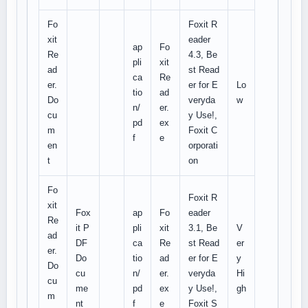
Fo
Foxit R
xit
eader
ap
Fo
Re
4.3, Be
pli
xit
ad
st Read
ca
Re
er.
er for E
Lo
tio
ad
Do
veryda
w
n/
er.
cu
y Use!,
pd
ex
m
Foxit C
f
e
en
orporati
t
on
Fo
Foxit R
xit
Fox
ap
Fo
eader
Re
it P
pli
xit
3.1, Be
V
ad
DF
ca
Re
st Read
er
er.
Do
tio
ad
er for E
y
Do
cu
n/
er.
veryda
Hi
cu
me
pd
ex
y Use!,
gh
m
nt
f
e
Foxit S