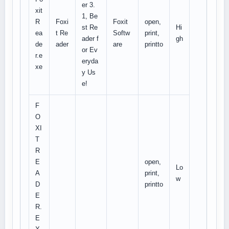
er 3.
xit
1, Be
R
Foxi
Foxit
open,
st Re
Hi
ea
t Re
Softw
print,
ader f
gh
de
ader
are
printto
or Ev
r.e
eryda
xe
y Us
e!
F
O
XI
T
R
E
open,
Lo
A
print,
w
D
printto
E
R.
E