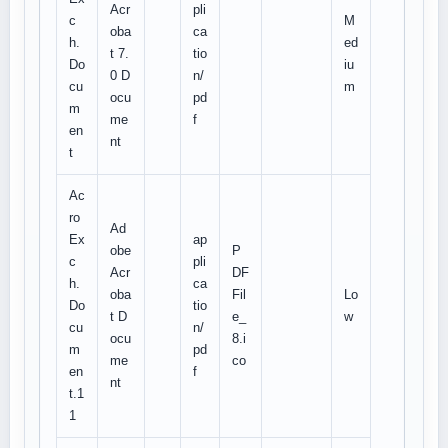
Acr
pli
c
M
oba
ca
h.
ed
t 7.
tio
Do
iu
0 D
n/
cu
m
ocu
pd
m
me
f
en
nt
t
Ac
ro
Ad
Ex
ap
obe
P
c
pli
Acr
DF
h.
ca
oba
Fil
Lo
Do
tio
t D
e_
w
cu
n/
ocu
8.i
m
pd
me
co
en
f
nt
t.1
1