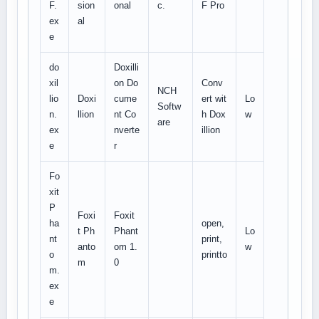
F.
sion
onal
c.
F Pro
ex
al
e
do
Doxilli
xil
on Do
Conv
NCH
lio
Doxi
cume
ert wit
Lo
Softw
n.
llion
nt Co
h Dox
w
are
ex
nverte
illion
e
r
Fo
xit
P
Foxi
Foxit
ha
open,
t Ph
Phant
Lo
nt
print,
anto
om 1.
w
o
printto
m
0
m.
ex
e