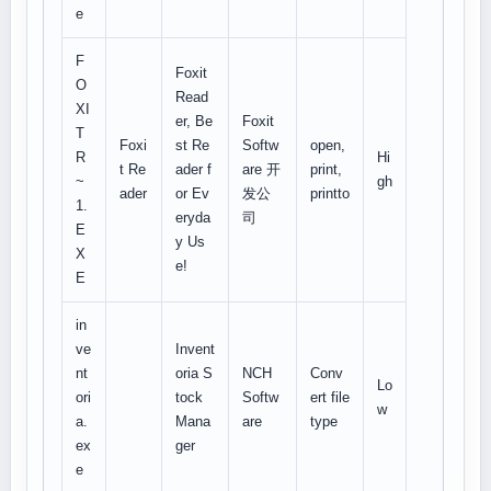
e
F
Foxit
O
Read
XI
er, Be
Foxit
T
Foxi
st Re
Softw
open,
R
Hi
t Re
ader f
are 开
print,
~
gh
ader
or Ev
发公
printto
1.
eryda
司
E
y Us
X
e!
E
in
ve
Invent
nt
oria S
NCH
Conv
Lo
ori
tock
Softw
ert file
w
a.
Mana
are
type
ex
ger
e