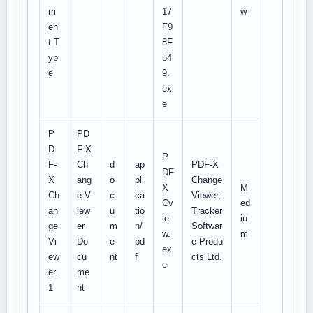
m
17
w
en
F9
t T
8F
yp
54
e
9.
ex
e
P
PD
D
F-X
P
F-
Ch
d
ap
PDF-X
DF
X
ang
o
pli
Change
X
M
Ch
e V
c
ca
Viewer,
Cv
ed
an
iew
u
tio
Tracker
ie
iu
ge
er
m
n/
Softwar
w.
m
Vi
Do
e
pd
e Produ
ex
ew
cu
nt
f
cts Ltd.
e
er.
me
1
nt