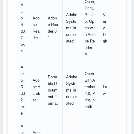
Open,
A
Print,
cr
Adobe
Printt
V
o
Ado
Adob
Syste
o, Op
er
R
be
e Rea
ms In
en wit
y
d3
Rea
der 8.
corpor
h Ado
Hi
2.
der
1
ated
be Re
gh
ex
ader
e
XI
A
cr
Open
Porta
Adobe
o
Ado
with A
ble D
Syste
R
be A
crobat
Lo
ocum
ms In
d3
crob
4.0, P
w
ent F
corpor
2.
at
rint, p
ormat
ated
ex
rintto
e
A
cr
Ado