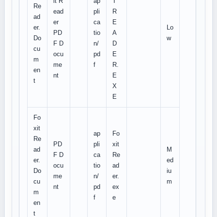
it R
ap
T
Re
ead
pli
R
ad
er
ca
E
er.
Lo
PD
tio
A
Do
w
F D
n/
D
cu
ocu
pd
E
m
me
f
R.
en
nt
E
t
X
E
Fo
xit
ap
Fo
Re
PD
pli
xit
ad
M
F D
ca
Re
er.
ed
ocu
tio
ad
Do
iu
me
n/
er.
cu
m
nt
pd
ex
m
f
e
en
t