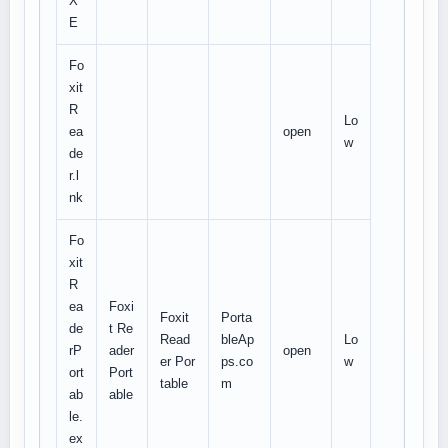
X
E
Fo
xit
R
Lo
ea
open
w
de
r.l
nk
Fo
xit
R
ea
Foxi
Foxit
Porta
de
t Re
Read
bleAp
Lo
rP
ader
open
er Por
ps.co
w
ort
Port
table
m
ab
able
le.
ex