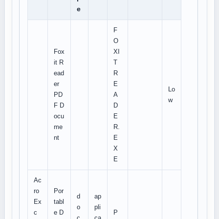
e
F
O
Fox
XI
it R
T
ead
R
er
E
Lo
PD
A
w
F D
D
ocu
E
me
R.
nt
E
X
E
Ac
ro
Por
d
ap
Ex
tabl
o
pli
c
e D
P
c
ca