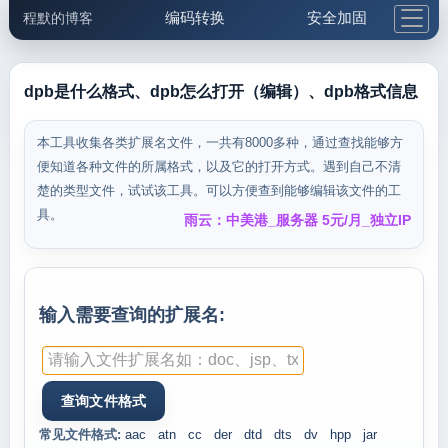
编码转换
安全加固
程默的博客
格式化与前端
网络工具
IP与域名
邮件工具
生活便民
更多工具
dpb是什么格式、dpb怎么打开（编辑）、dpb格式信息
5.1支付宝大红包
本工具收集各类扩展名文件，一共有8000多种，通过查找能够方
便知道各种文件的所属格式，以及它的打开方式。遇到自己不清
楚的类型文件，试试该工具。可以方便查到能够编辑该文件的工
具。
雨云：中美港_服务器 5元/月_独立IP
输入需要查询的扩展名:
常见文件格式:
aac
atn
cc
der
dtd
dts
dv
hpp
jar