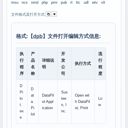
msu
ncs
nmd
php
pmr
pub
rt
ttc
udl
wtv
xlt
文件格式及打开方式:
格式:【
dpb
】文件打开编辑方式信息:
执
产
开
流
行
品
详细说
发
行
执行方式
程
名
明
公
程
序
称
司
度
D
D
Pi
Sus
at
DataPil
Open wit
lo
tee
Lo
a
ot Appl
h DataPil
t.
n, I
w
Pi
ication
ot, Print
ex
nc.
lot
e