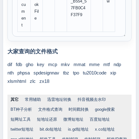
_B554_5
w
cu
ok
7FB0C4
m
Fil
F37F9
en
e
t
大家查询的文件格式
dif
fdb
gho
key
mcp
mkv
mmat
mme
mtf
ndp
nth
phpsa
spdesignnav
tbz
tpo
tu2010code
xip
xlsmhtml
zlc
zx18
其它
常用辅助
迅雷地址转换
抖音视频去水印
BT种子分析
文件格式查询
时间戳转换
google搜索
短网址工具
短地址还原
微博短地址
百度短地址
twitter短地址
bit.do短地址
is.gd短地址
x.co短地址