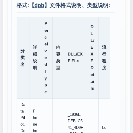
格式:【
dpb
】文件格式说明、类型说明:
P
D
er
L
c
L/
ei
详
内
E
流
分
v
细
容
DLL/EX
X
行
类
e
说
类
E File
E
程
名
d
明
型
D
度
T
et
y
ai
p
ls
e
Da
ta
P
_1936E
Pil
ho
DEB_C5
ot.
ne
41_4D9F
Lo
Do
bo