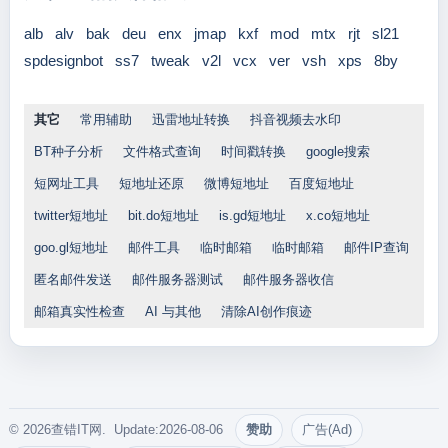
alb
alv
bak
deu
enx
jmap
kxf
mod
mtx
rjt
sl21
spdesignbot
ss7
tweak
v2l
vcx
ver
vsh
xps
8by
其它
常用辅助
迅雷地址转换
抖音视频去水印
BT种子分析
文件格式查询
时间戳转换
google搜索
短网址工具
短地址还原
微博短地址
百度短地址
twitter短地址
bit.do短地址
is.gd短地址
x.co短地址
goo.gl短地址
邮件工具
临时邮箱
临时邮箱
邮件IP查询
匿名邮件发送
邮件服务器测试
邮件服务器收信
邮箱真实性检查
AI 与其他
清除AI创作痕迹
© 2026查错IT网. Update:2026-08-06
赞助
广告(Ad)