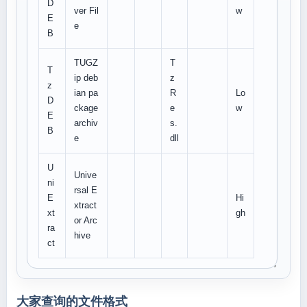
D
ver Fil
w
E
e
B
TUGZ
T
T
ip deb
z
z
ian pa
R
Lo
D
ckage
e
w
E
archiv
s.
B
e
dll
U
Unive
ni
rsal E
E
Hi
xtract
xt
gh
or Arc
ra
hive
ct
大家查询的文件格式