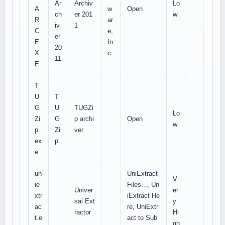
Ar
Archiv
Lo
A
w
Open
ch
er 201
w
R
ar
iv
1
C.
e,
er
E
In
20
X
c.
11
E
T
U
T
G
U
TUGZi
Lo
Zi
G
p archi
Open
w
p.
Zi
ver
ex
p
e
un
UniExtract
V
ie
Files..., Un
Univer
er
xtr
iExtract He
sal Ext
y
ac
re, UniExtr
ractor
Hi
t.e
act to Sub
gh