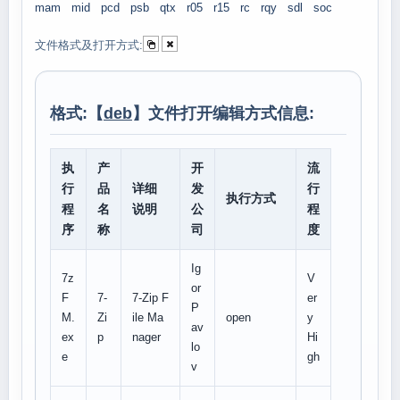
mam
mid
pcd
psb
qtx
r05
r15
rc
rqy
sdl
soc
文件格式及打开方式:
格式:【
deb
】文件打开编辑方式信息:
执
产
开
流
行
品
详细
发
行
执行方式
程
名
说明
公
程
序
称
司
度
Ig
7z
V
or
F
7-
7-Zip F
er
P
M.
Zi
ile Ma
open
y
av
ex
p
nager
Hi
lo
e
gh
v