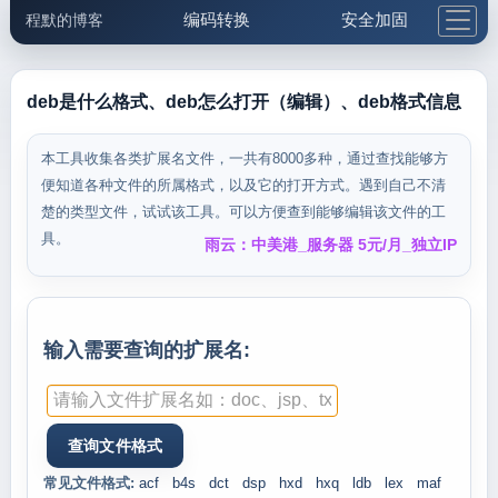
编码转换
安全加固
程默的博客
格式化与前端
网络工具
IP与域名
邮件工具
生活便民
更多工具
deb是什么格式、deb怎么打开（编辑）、deb格式信息
5.1支付宝大红包
本工具收集各类扩展名文件，一共有8000多种，通过查找能够方
便知道各种文件的所属格式，以及它的打开方式。遇到自己不清
楚的类型文件，试试该工具。可以方便查到能够编辑该文件的工
具。
雨云：中美港_服务器 5元/月_独立IP
输入需要查询的扩展名:
常见文件格式:
acf
b4s
dct
dsp
hxd
hxq
ldb
lex
maf