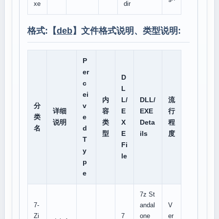
xe
dir
格式:【
deb
】文件格式说明、类型说明:
P
er
D
c
L
ei
内
L/
DLL/
流
分
v
详细
容
E
EXE
行
类
e
说明
类
X
Deta
程
名
d
型
E
ils
度
T
Fi
y
le
p
e
7z St
7-
andal
V
Zi
7
one
er