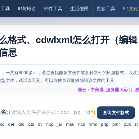
络工具
IP与域名
邮件工具
生活便民
更多工具
5.1支
是什么格式、cdwlxml怎么打开（编
式信息
，一共有8000多种，通过查找能够方便知道各种文件的所属格式，以及
类型文件，试试该工具。可以方便查到能够编辑该文件的工具。
雨云：中美港_服务器 5元/月_独
名:
cc
der
dtd
dts
dv
hpp
jar
msu
ncs
nmd
php
pmr
pub
rt