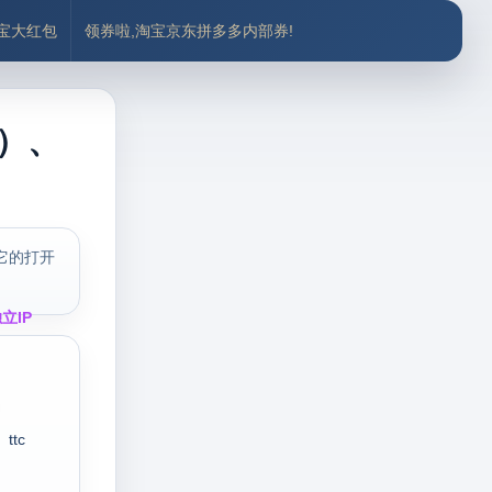
付宝大红包
领券啦,淘宝京东拼多多内部券!
辑）、
它的打开
立IP
ttc