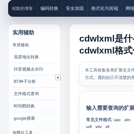
编码转换
安全加固
格式化与前端
网
程默的博客
实用辅助
cdwlxml
常用辅助
cdwlxml格
迅雷地址转换
抖音视频去水印
本工具收集各类扩展名文件
方式。遇到自己不清楚的
BT种子分析
文件格式查询
时间戳转换
输入需要查询的扩展
google搜索
常见文件格式:
aac
atn
udl
wtv
xlt
短网址工具