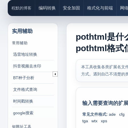
编码转换
安全加固
格式化与前端
网
程默的博客
实用辅助
pothtml
常用辅助
pothtml格
迅雷地址转换
抖音视频去水印
本工具收集各类扩展名文件
方式。遇到自己不清楚的
BT种子分析
文件格式查询
时间戳转换
输入需要查询的扩展
google搜索
常见文件格式:
ade
cfg
tga
wtx
xps
短网址工具