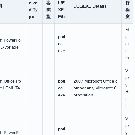
eive
容
L/E
行
明
DLL/EXE Details
d Ty
类
XE
程
pe
型
File
度
M
ppti
e
ft PowerPo
co.
di
L-Vorlage
exe
u
m
V
er
ft Office Po
ppti
2007 Microsoft Office c
y
nt HTML Te
co.
omponent, Microsoft C
Hi
exe
orporation
g
h
V
er
ppti
ft PowerPo
y