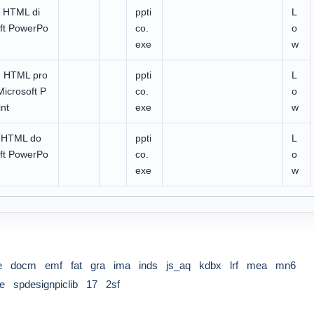
 HTML di
ppti
L
ft PowerPo
co.
o
exe
w
n HTML pro
ppti
L
icrosoft P
co.
o
nt
exe
w
 HTML do
ppti
L
ft PowerPo
co.
o
exe
w
e
docm
emf
fat
gra
ima
inds
js_aq
kdbx
lrf
mea
mn6
le
spdesignpiclib
17
2sf