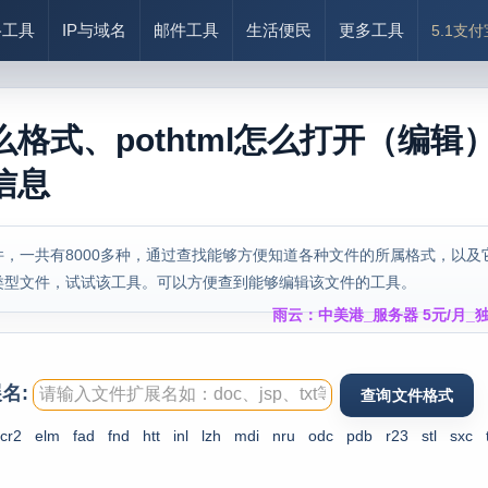
络工具
IP与域名
邮件工具
生活便民
更多工具
5.1支
是什么格式、pothtml怎么打开（编辑
式信息
，一共有8000多种，通过查找能够方便知道各种文件的所属格式，以及
类型文件，试试该工具。可以方便查到能够编辑该文件的工具。
雨云：中美港_服务器 5元/月_独
名:
cr2
elm
fad
fnd
htt
inl
lzh
mdi
nru
odc
pdb
r23
stl
sxc