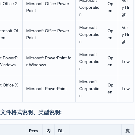
Microsoft
Ver
t Office 2
Microsoft Office Power
Op
Corporatio
y Hi
Point
en
n
gh
Microsoft
Ver
crosoft Of
Microsoft Office Power
Op
Corporatio
y Hi
tem
Point
en
n
gh
Microsoft
ft PowerP
Microsoft PowerPoint fo
Op
Corporatio
Low
 Windows
r Windows
en
n
Microsoft
t Office X
Op
Microsoft PowerPoint
Corporatio
Low
en
n
文件格式说明、类型说明:
Perc
内
DL
流