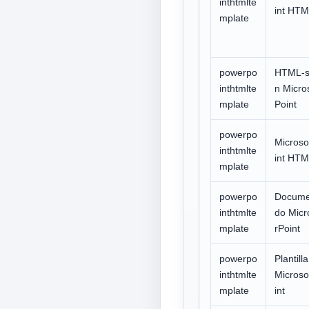
inthtmlte
int HTM
mplate
powerpo
HTML-s
inthtmlte
n Micro
mplate
Point
powerpo
Microso
inthtmlte
int HTM
mplate
powerpo
Docume
inthtmlte
do Micr
mplate
rPoint
powerpo
Plantil
inthtmlte
Microso
mplate
int