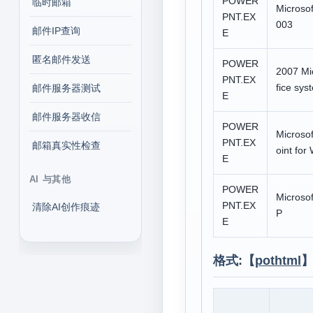
POWER
临时邮箱
Microsof
PNT.EX
003
邮件IP查询
E
匿名邮件发送
POWER
2007 Mi
PNT.EX
fice sys
邮件服务器测试
E
邮件服务器收信
POWER
Microso
PNT.EX
邮箱真实性检查
oint for
E
AI 与其他
POWER
Microsof
PNT.EX
清除AI创作痕迹
P
E
格式:【
pothtml
】