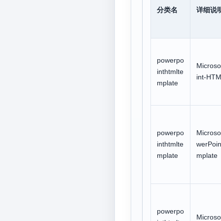
分类名
详细说
powerpo
Microso
inthtmlte
int-HTM
mplate
powerpo
Microso
inthtmlte
werPoi
mplate
mplate
powerpo
Microso