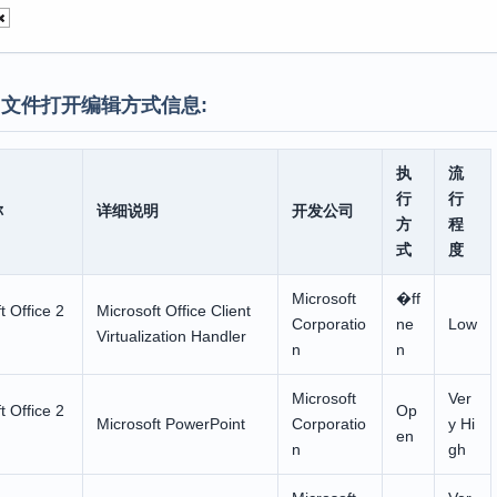
文件打开编辑方式信息:
执
流
行
行
称
详细说明
开发公司
方
程
式
度
Microsoft
�ff
t Office 2
Microsoft Office Client
Corporatio
ne
Low
Virtualization Handler
n
n
Microsoft
Ver
t Office 2
Op
Microsoft PowerPoint
Corporatio
y Hi
en
n
gh