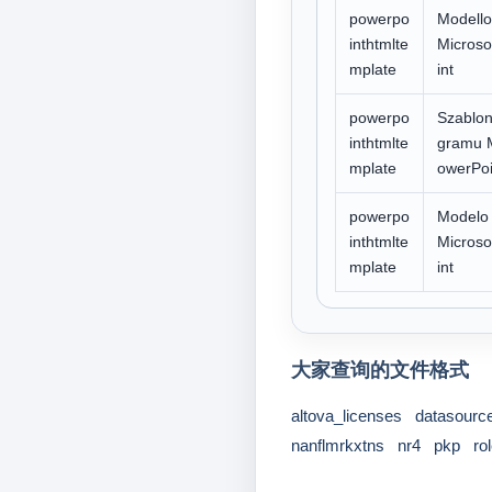
powerpo
Modello
inthtmlte
Microso
mplate
int
powerpo
Szablo
inthtmlte
gramu M
mplate
owerPoi
powerpo
Modelo
inthtmlte
Microso
mplate
int
大家查询的文件格式
altova_licenses
datasourc
nanflmrkxtns
nr4
pkp
ro