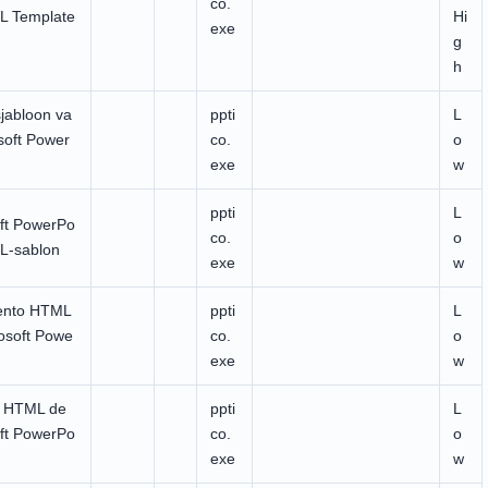
co.
L Template
Hi
exe
g
h
jabloon va
ppti
L
soft Power
co.
o
exe
w
ppti
L
ft PowerPo
co.
o
L-sablon
exe
w
nto HTML
ppti
L
osoft Powe
co.
o
exe
w
la HTML de
ppti
L
ft PowerPo
co.
o
exe
w