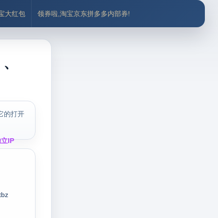
付宝大红包
领券啦,淘宝京东拼多多内部券!
）、
它的打开
立IP
tbz