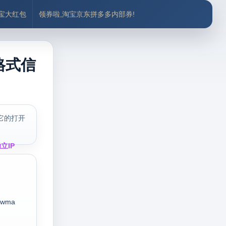
付宝大红包
领券啦,淘宝京东拼多多内部券!
格式信
它的打开
立IP
wma