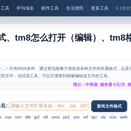
络工具
IP与域名
邮件工具
生活便民
更多工具
5.1支
式、tm8怎么打开（编辑）、tm8
，一共有8000多种，通过查找能够方便知道各种文件的所属格式，以及
类型文件，试试该工具。可以方便查到能够编辑该文件的工具。
雨云：中美港_服务器 5元/月_独
名:
s
cue
icm
idb
jp2
oft
oma
ps1
soc
srf
tpz
uls
vcw
web