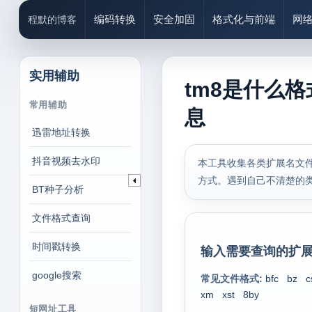
编码转换
安全加固
格式化与前端
网
程默的博客
实用辅助
tm8是什么格
常用辅助
息
迅雷地址转换
抖音视频去水印
本工具收集各类扩展名文件
方式。遇到自己不清楚的
BT种子分析
文件格式查询
时间戳转换
输入需要查询的扩展
google搜索
常见文件格式:
bfc
bz
c
xm
xst
8by
短网址工具