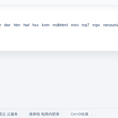
r
dwr
htm
hwl
hxx
knm
mdbhtml
miro
mp7
mpv
neroseri
雨云 云服务
领券啦 电商内部券
Ctrl+D收藏