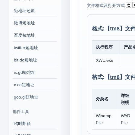
文件格式及打开方式:
短地址还原
微博短地址
格式:【
tm8
】文件
百度短地址
执行程序
产品
twitter短地址
bit.do短地址
XWE.exe
is.gd短地址
格式:【
tm8
】文
x.co短地址
详细
goo.gl短地址
分类名
说明
邮件工具
Winamp.
WAD
File
File
临时邮箱