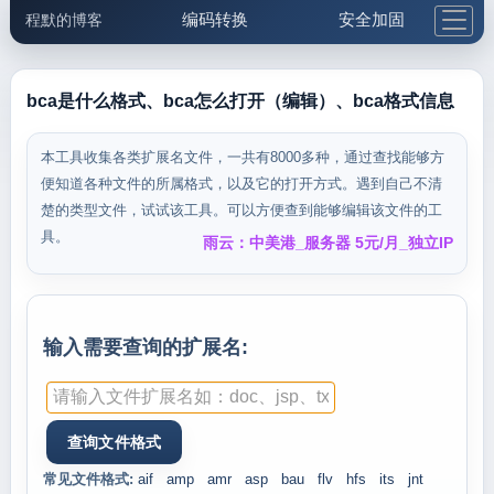
编码转换
安全加固
程默的博客
格式化与前端
网络工具
IP与域名
邮件工具
生活便民
更多工具
bca是什么格式、bca怎么打开（编辑）、bca格式信息
5.1支付宝大红包
本工具收集各类扩展名文件，一共有8000多种，通过查找能够方
便知道各种文件的所属格式，以及它的打开方式。遇到自己不清
楚的类型文件，试试该工具。可以方便查到能够编辑该文件的工
具。
雨云：中美港_服务器 5元/月_独立IP
输入需要查询的扩展名:
常见文件格式:
aif
amp
amr
asp
bau
flv
hfs
its
jnt