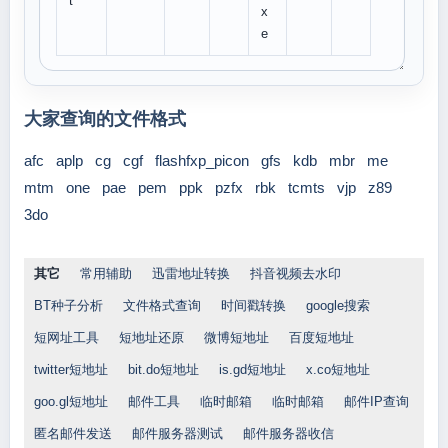
t
x
e
大家查询的文件格式
afc
aplp
cg
cgf
flashfxp_picon
gfs
kdb
mbr
me
mtm
one
pae
pem
ppk
pzfx
rbk
tcmts
vjp
z89
3do
其它
常用辅助
迅雷地址转换
抖音视频去水印
BT种子分析
文件格式查询
时间戳转换
google搜索
短网址工具
短地址还原
微博短地址
百度短地址
twitter短地址
bit.do短地址
is.gd短地址
x.co短地址
goo.gl短地址
邮件工具
临时邮箱
临时邮箱
邮件IP查询
匿名邮件发送
邮件服务器测试
邮件服务器收信