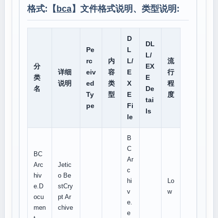
格式:【
bca
】文件格式说明、类型说明:
D
DL
Pe
L
L/
rc
内
L/
流
分
EX
详细
eiv
容
E
行
类
E
说明
ed
类
X
程
名
De
Ty
型
E
度
tai
pe
Fi
ls
le
B
C
BC
Ar
Arc
Jetic
c
hiv
o Be
hi
Lo
e.D
stCry
v
w
ocu
pt Ar
e.
men
chive
e