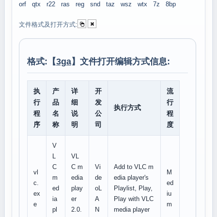
orf
qtx
r22
ras
reg
snd
taz
wsz
wtx
7z
8bp
文件格式及打开方式:
格式:【
3ga
】文件打开编辑方式信息:
执
产
详
开
流
行
品
细
发
行
执行方式
程
名
说
公
程
序
称
明
司
度
V
L
VL
C
C m
Vi
Add to VLC m
vl
M
m
edia
de
edia player's
c.
ed
ed
play
oL
Playlist, Play,
ex
iu
ia
er
A
Play with VLC
e
m
pl
2.0.
N
media player