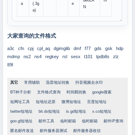
deoLA
m
a
(.3g
e
N
a)
大家查询的文件格式
a3c
cfn
cpj
cpl_aq
dgimglib
dmf
f77
gds
gsk
hdp
mdmp
ns2
ns4
regkey
rsl
sesx
t101
tpdb8s
zlz
89l
其它
常用辅助
迅雷地址转换
抖音视频去水印
BT种子分析
文件格式查询
时间戳转换
google搜索
短网址工具
短地址还原
微博短地址
百度短地址
twitter短地址
bit.do短地址
is.gd短地址
x.co短地址
goo.gl短地址
邮件工具
临时邮箱
临时邮箱
邮件IP查询
匿名邮件发送
邮件服务器测试
邮件服务器收信