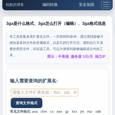
编码转换
安全加固
程默的博客
格式化与前端
网络工具
IP与域名
邮件工具
生活便民
更多工具
3ga是什么格式、3ga怎么打开（编辑）、3ga格式信息
5.1支付宝大红包
本工具收集各类扩展名文件，一共有8000多种，通过查找能够方
便知道各种文件的所属格式，以及它的打开方式。遇到自己不清
楚的类型文件，试试该工具。可以方便查到能够编辑该文件的工
具。
雨云：中美港_服务器 5元/月_独立IP
输入需要查询的扩展名:
常见文件格式:
ava
chm
cs
exe
gz
hxx
jnt
miz
odb