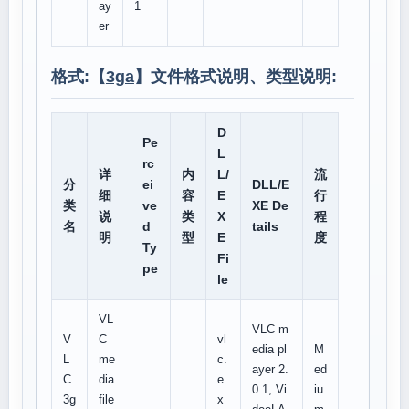
ay
1
er
格式:【
3ga
】文件格式说明、类型说明:
D
Pe
L
rc
详
内
L/
流
分
ei
DLL/E
细
容
E
行
类
ve
XE De
说
类
X
程
名
d
tails
明
型
E
度
Ty
Fi
pe
le
VL
VLC m
V
C
vl
edia pl
M
L
me
c.
ayer 2.
ed
C.
dia
e
0.1, Vi
iu
3g
file
x