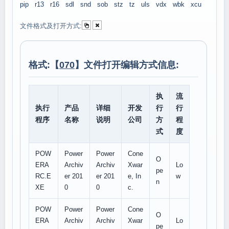
pip
r13
r16
sdl
snd
sob
stz
tz
uls
vdx
wbk
xcu
文件格式及打开方式:
格式:【
070
】文件打开编辑方式信息:
执
流
执行
产品
详细
开发
行
行
程序
名称
说明
公司
方
程
式
度
POW
Power
Power
Cone
O
ERA
Archiv
Archiv
Xwar
Lo
pe
RC.E
er 201
er 201
e, In
w
n
XE
0
0
c.
POW
Power
Power
Cone
O
ERA
Archiv
Archiv
Xwar
Lo
pe