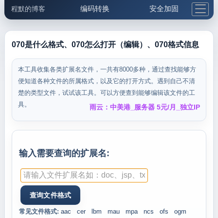
编码转换
安全加固
程默的博客
格式化与前端
网络工具
IP与域名
邮件工具
生活便民
更多工具
070是什么格式、070怎么打开（编辑）、070格式信息
5.1支付宝大红包
本工具收集各类扩展名文件，一共有8000多种，通过查找能够方
便知道各种文件的所属格式，以及它的打开方式。遇到自己不清
楚的类型文件，试试该工具。可以方便查到能够编辑该文件的工
具。
雨云：中美港_服务器 5元/月_独立IP
输入需要查询的扩展名:
常见文件格式:
aac
cer
lbm
mau
mpa
ncs
ofs
ogm