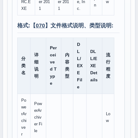
RC.E
er 201
er 201
e, In
w
n
XE
1
1
c.
格式:【
070
】文件格式说明、类型说明:
D
Per
L
DL
详
cei
内
流
分
L/
L/E
细
ve
容
行
类
EX
XE
说
d T
类
程
名
E
Det
明
yp
型
度
Fil
ails
e
e
Po
Pow
we
erAr
rAr
Lo
chiv
chi
w
er Fi
ve
le
r