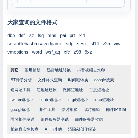
大家查询的文件格式
dbp
dsf
isz
lsq
mns
pai
prt
r44
scrabblehasbrosavedgame
sdp
sesx
sl14
v2b
viw
vmoptions
word
wsf_aq
xfc
z98
9xz
其它
常用辅助
迅雷地址转换
抖音视频去水印
BT种子分析
文件格式查询
时间戳转换
google搜索
短网址工具
短地址还原
微博短地址
百度短地址
twitter短地址
bit.do短地址
is.gd短地址
x.co短地址
goo.gl短地址
邮件工具
临时邮箱
临时邮箱
邮件IP查询
匿名邮件发送
邮件服务器测试
邮件服务器收信
邮箱真实性检查
AI 与其他
清除AI创作痕迹