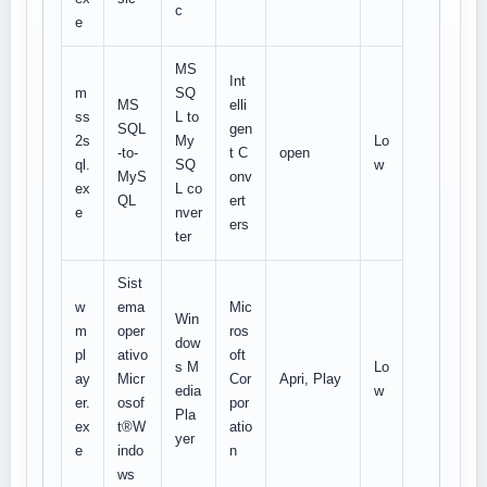
c
e
MS
Int
m
SQ
MS
elli
ss
L to
SQL
gen
2s
My
Lo
-to-
t C
open
ql.
SQ
w
MyS
onv
ex
L co
QL
ert
e
nver
ers
ter
Sist
w
ema
Mic
Win
m
oper
ros
dow
pl
ativo
oft
s M
Lo
ay
Micr
Cor
Apri, Play
edia
w
er.
osof
por
Pla
ex
t®W
atio
yer
e
indo
n
ws