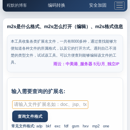
编码转换
安全加固
程默的博客
格式化与前端
网络工具
IP与域名
邮件工具
生活便民
更多工具
m2s是什么格式、m2s怎么打开（编辑）、m2s格式信息
5.1支付宝大红包
本工具收集各类扩展名文件，一共有8000多种，通过查找能够方
便知道各种文件的所属格式，以及它的打开方式。遇到自己不清
楚的类型文件，试试该工具。可以方便查到能够编辑该文件的工
具。
雨云：中美港_服务器 5元/月_独立IP
输入需要查询的扩展名:
常见文件格式:
adp
bkf
exc
fdf
gsm
hxv
mp2
one