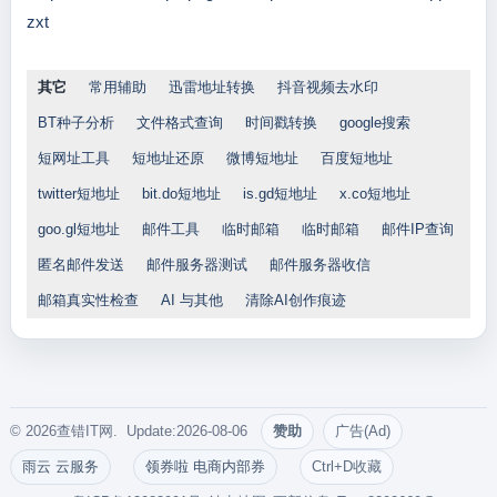
zxt
其它
常用辅助
迅雷地址转换
抖音视频去水印
BT种子分析
文件格式查询
时间戳转换
google搜索
短网址工具
短地址还原
微博短地址
百度短地址
twitter短地址
bit.do短地址
is.gd短地址
x.co短地址
goo.gl短地址
邮件工具
临时邮箱
临时邮箱
邮件IP查询
匿名邮件发送
邮件服务器测试
邮件服务器收信
邮箱真实性检查
AI 与其他
清除AI创作痕迹
© 2026查错IT网. Update:2026-08-06
赞助
广告(Ad)
雨云 云服务
领券啦 电商内部券
Ctrl+D收藏