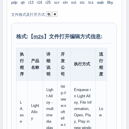
pdp
qti
r13
r14
r25
scr
sln
sst
stc
tcs
wab
8by
文件格式及打开方式:
格式:【
m2s
】文件打开编辑方式信息:
执
详
开
流
行
产品
细
发
行
执行方式
程
名称
说
公
程
序
明
司
度
htt
Ligh
Enqueue i
p://
t All
n Light All
ww
L
oy -
oy, File Inf
Light
w.s
A.
mult
ormation,
Lo
Allo
oft
ex
ime
Open, Pla
w
y
ell
e
dia
y, Play in
a.c
play
new windo