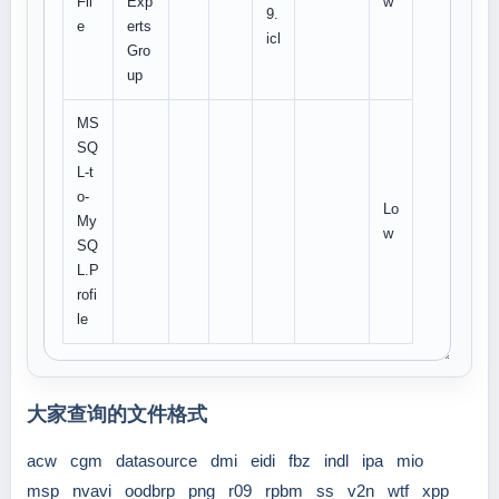
Fil
Exp
w
9.
e
erts
icl
Gro
up
MS
SQ
L-t
o-
Lo
My
w
SQ
L.P
rofi
le
大家查询的文件格式
acw
cgm
datasource
dmi
eidi
fbz
indl
ipa
mio
msp
nvavi
oodbrp
png
r09
rpbm
ss
v2n
wtf
xpp