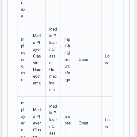
o.
ex
e
Med
Medi
ia P
m
mp
a Pl
laye
pl
c-h
ayer
r Cl
ay
c@
Clas
assi
Lo
er
So
Open
sic -
c -
w
c.
urc
Hom
Ho
ex
efo
ecin
mec
e
rge
ema
ine
ma
m
Med
pl
Medi
ia P
ay
a Pl
Ga
laye
Lo
er
ayer
bes
Open
r Cl
w
c.
Clas
t
assi
ex
sic