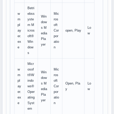
Betri
w
ebss
Mic
Win
m
yste
ros
dow
pl
m M
oft
s M
Lo
ay
icros
Cor
open, Play
edia
w
er.
oft®
por
Pla
ex
Win
atio
yer
e
dow
n
s
Micr
w
osof
Mic
Win
m
t®W
ros
dow
pl
indo
oft
s M
Open, Pla
Lo
ay
ws®
Cor
edia
y
w
er.
Oper
por
Pla
ex
ating
atio
yer
e
Syst
n
em