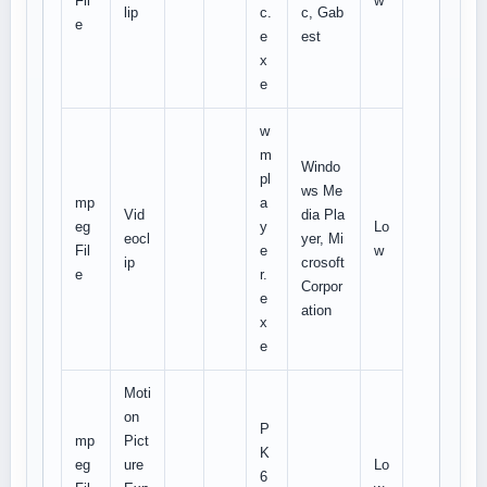
Fil
w
lip
c.
c, Gab
e
e
est
x
e
w
m
Windo
pl
ws Me
mp
a
Vid
dia Pla
eg
y
Lo
eocl
yer, Mi
Fil
e
w
ip
crosoft
e
r.
Corpor
e
ation
x
e
Moti
on
P
mp
Pict
K
eg
ure
Lo
6