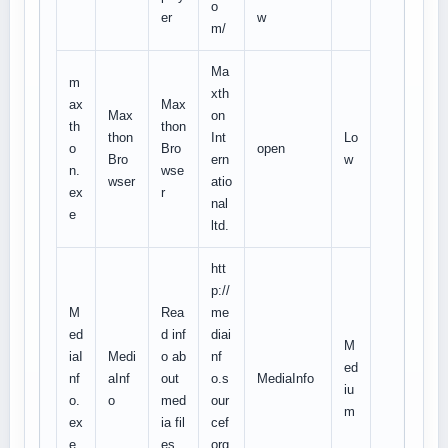
o
er
w
m/
Ma
m
xth
ax
Max
Max
on
th
thon
thon
Int
Lo
o
Bro
open
Bro
ern
w
n.
wse
wser
atio
ex
r
nal
e
ltd.
htt
p://
M
Rea
me
ed
d inf
diai
M
iaI
Medi
o ab
nf
ed
nf
aInf
out
o.s
MediaInfo
iu
o.
o
med
our
m
ex
ia fil
cef
e
es
org