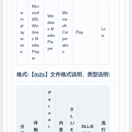
Micr
w
osof
Mic
Win
m
t(R)
ros
dow
pl
Win
oft
s M
Lo
ay
dow
Cor
Play
edia
w
er.
s M
por
Pla
ex
edia
atio
yer
e
Play
n
er
格式:【
m2s
】文件格式说明、类型说明:
P
e
r
D
c
L
e
详
内
L/
流
分
i
DLL/E
细
容
E
行