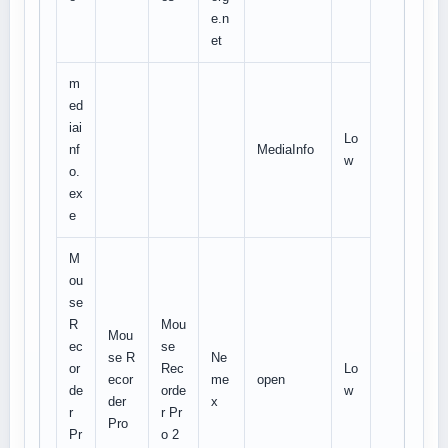
e.n
et
m
ed
iai
Lo
nf
MediaInfo
w
o.
ex
e
M
ou
se
R
Mou
Mou
ec
se
se R
Ne
or
Rec
Lo
ecor
me
open
de
orde
w
der
x
r
r Pr
Pro
Pr
o 2