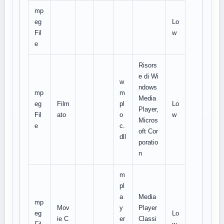
mp
eg
Lo
Fil
w
e
Risors
e di Wi
w
ndows
mp
m
Media
eg
Film
pl
Lo
Player,
Fil
ato
o
w
Micros
e
c.
oft Cor
dll
poratio
n
m
pl
a
Media
mp
Mov
y
Player
eg
Lo
ie C
er
Classi