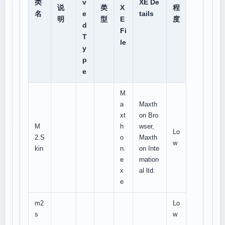
类
v
XE De
说
类
X
程
名
e
tails
明
型
E
度
d
Fi
T
le
y
p
e
M
a
Maxth
xt
on Bro
M
h
wser,
Lo
2.S
o
Maxth
w
kin
n.
on Inte
e
rnation
x
al ltd.
e
m2
Lo
s
w