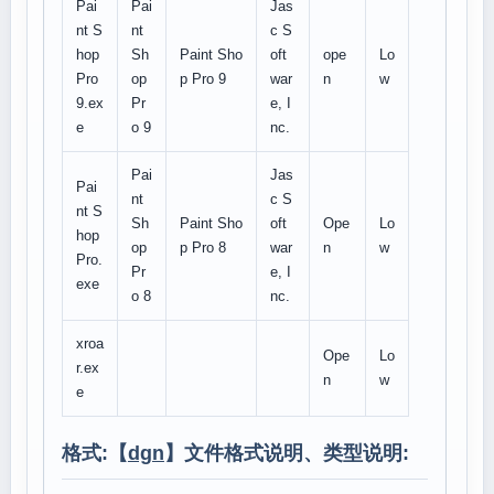
Pai
Pai
Jas
nt S
nt
c S
hop
Sh
Paint Sho
oft
ope
Lo
Pro
op
p Pro 9
war
n
w
9.ex
Pr
e, I
e
o 9
nc.
Pai
Jas
Pai
nt
c S
nt S
Sh
Paint Sho
oft
Ope
Lo
hop
op
p Pro 8
war
n
w
Pro.
Pr
e, I
exe
o 8
nc.
xroa
Ope
Lo
r.ex
n
w
e
格式:【
dgn
】文件格式说明、类型说明: