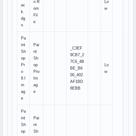
n R
Lo
ac
om
w
k.
Fil
dg
e
n
Pa
int
Pai
_C3EF
Sh
nt
9CB7_2
op
Sh
7C6_4B
Pr
op
Lo
BE_B6
o
Pro
w
00_402
8.I
Im
AF1BD
m
ag
8EBB
ag
e
e
Pa
int
Pai
Sh
nt
op
Sh