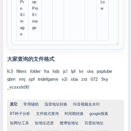
Pr
op
Lo
o
Pro
w
9.I
9 I
m
ma
ag
ge
e
大家查询的文件格式
fc3
filters
folder
fra
hds
jc!
lpf
lvr
ora
psptube
qbm
rmj
spf
tridefgame
v2i
xba
zst
072
9xy
_vcsxsln90
其它
常用辅助
迅雷地址转换
抖音视频去水印
BT种子分析
文件格式查询
时间戳转换
google搜索
短网址工具
短地址还原
微博短地址
百度短地址