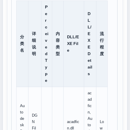
P
e
D
r
L
c
L/
详
ei
内
E
流
分
DLL/E
细
v
容
X
行
类
XE Fil
说
e
类
E
程
名
e
明
d
型
D
度
T
et
y
ail
p
s
e
ac
ad
Au
fic
to
n,
DG
de
Au
N
acadfic
Lo
sk
to
Fil
n.dll
w