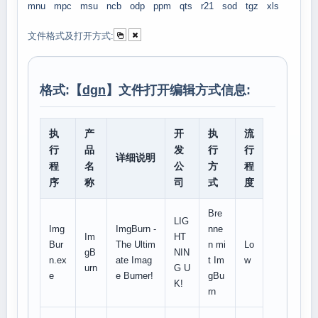
mnu
mpc
msu
ncb
odp
ppm
qts
r21
sod
tgz
xls
文件格式及打开方式:
格式:【
dgn
】文件打开编辑方式信息:
执
产
开
执
流
行
品
发
行
行
详细说明
程
名
公
方
程
序
称
司
式
度
Bre
LIG
Img
ImgBurn -
nne
Im
HT
Bur
The Ultim
n mi
Lo
gB
NIN
n.ex
ate Imag
t Im
w
urn
G U
e
e Burner!
gBu
K!
rn