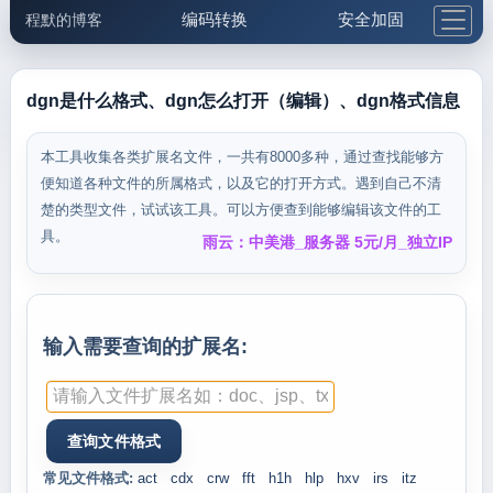
编码转换
安全加固
程默的博客
格式化与前端
网络工具
IP与域名
邮件工具
生活便民
更多工具
dgn是什么格式、dgn怎么打开（编辑）、dgn格式信息
5.1支付宝大红包
本工具收集各类扩展名文件，一共有8000多种，通过查找能够方
便知道各种文件的所属格式，以及它的打开方式。遇到自己不清
楚的类型文件，试试该工具。可以方便查到能够编辑该文件的工
具。
雨云：中美港_服务器 5元/月_独立IP
输入需要查询的扩展名:
常见文件格式:
act
cdx
crw
fft
h1h
hlp
hxv
irs
itz