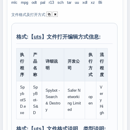
mlc
mpg
odt
pal
r13
sch
tar
uu
xdl
xz
8li
文件格式及打开方式:
格式:【
uts
】文件打开编辑方式信息:
执
产
执
流
行
品
详细说
开发公
行
行
程
名
明
司
方
程
序
称
式
度
Sp
Sp
V
Spybot -
Safer N
yb
yB
er
Search
etworki
op
otS
ot-
y
& Destro
ng Limit
en
D.e
S&
Hi
y
ed
xe
D
gh
格式:【
uts
】文件格式说明、类型说明: