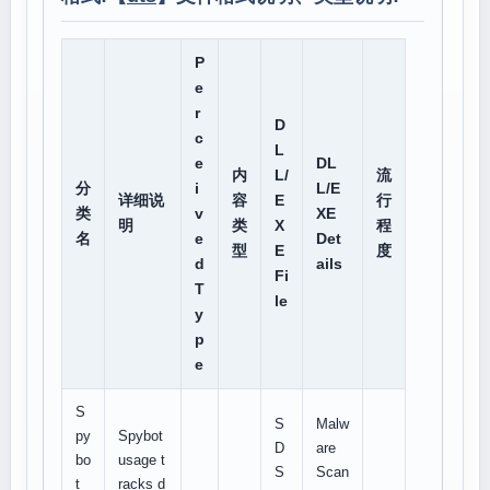
P
e
r
D
c
L
e
DL
内
L/
流
分
i
L/E
详细说
容
E
行
类
v
XE
明
类
X
程
名
e
Det
型
E
度
d
ails
Fi
T
le
y
p
e
S
S
Malw
py
Spybot
D
are
bo
usage t
S
Scan
t
racks d