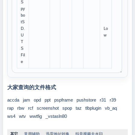
S
py
bo
tS
D.
Lo
U
w
T
S
Fil
e
大家查询的文件格式
accda
jam
opd
ppt
pspframe
pushstore
r31
r39
rap
rbw
rcf
screenshot
spop
taz
tlbplugin
vb_aq
ws4
wtv
wwtfig
_vstasln80
其它
常用辅助
迅雷地址转换
抖音视频去水印