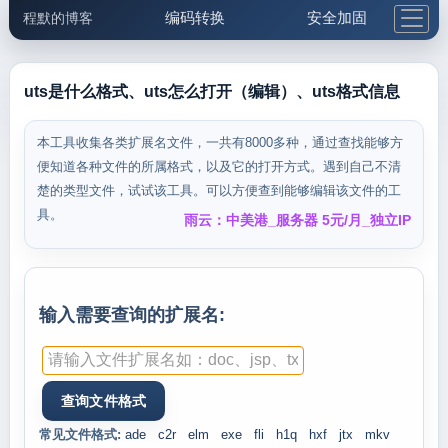
编码转换
安全加固
程默的博客
格式化与前端
网络工具
IP与域名
邮件工具
生活便民
更多工具
uts是什么格式、uts怎么打开（编辑）、uts格式信息
5.1支付宝大红包
本工具收集各类扩展名文件，一共有8000多种，通过查找能够方
便知道各种文件的所属格式，以及它的打开方式。遇到自己不清
楚的类型文件，试试该工具。可以方便查到能够编辑该文件的工
具。
雨云：中美港_服务器 5元/月_独立IP
输入需要查询的扩展名:
常见文件格式:
ade
c2r
elm
exe
fli
h1q
hxf
jtx
mkv