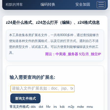
编码转换
安全加固
程默的博客
格式化与前端
网络工具
IP与域名
邮件工具
生活便民
更多工具
z24是什么格式、z24怎么打开（编辑）、z24格式信息
5.1支付宝大红包
本工具收集各类扩展名文件，一共有8000多种，通过查找能够方
便知道各种文件的所属格式，以及它的打开方式。遇到自己不清
楚的类型文件，试试该工具。可以方便查到能够编辑该文件的工
具。
雨云：中美港_服务器 5元/月_独立IP
输入需要查询的扩展名:
常见文件格式:
dds
dot
f4v
irs
kdc
m2p
mdw
mnu