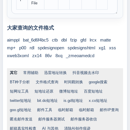
File
大家查询的文件格式
aimppl
bat_6d6f4bc5
ctb
dbl
fzip
gfd
lrcx
matte
mp+
p00
rdl
spdesignopen
spdesignshtml
xg1
xss
xweb3xoml
zx14
86v
8xq
_zmeoamedcd
其它
常用辅助
迅雷地址转换
抖音视频去水印
BT种子分析
文件格式查询
时间戳转换
google搜索
短网址工具
短地址还原
微博短地址
百度短地址
twitter短地址
bit.do短地址
is.gd短地址
x.co短地址
goo.gl短地址
邮件工具
临时邮箱
临时邮箱
邮件IP查询
匿名邮件发送
邮件服务器测试
邮件服务器收信
邮箱真实性检查
AI 与其他
清除AI创作痕迹