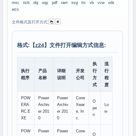
msc
ncb
obj
oqy
pdf
ram
svg
trc
vb
vcw
vdx
wcs
文件格式及打开方式:
格式:【
z24
】文件打开编辑方式信息:
执
流
执行
产品
详细
开发
行
行
程序
名称
说明
公司
方
程
式
度
POW
Power
Power
Cone
O
ERA
Archiv
Archiv
Xwar
Lo
pe
RC.E
er 201
er 201
e, In
w
n
XE
0
0
c.
POW
Power
Power
Cone
O