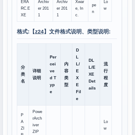
ERA
Archiv
Archiv
Xwar
Lo
pe
RC.E
er 201
er 201
e, In
w
n
XE
1
1
c.
格式:【
z24
】文件格式说明、类型说明:
D
Per
L
DL
cei
内
L/
流
分
L/E
详细
ve
容
E
行
类
XE
说明
d T
类
X
程
名
Det
yp
型
E
度
ails
e
Fil
e
Powe
P
rArch
A
Lo
iver
ZI
w
ZIP
P