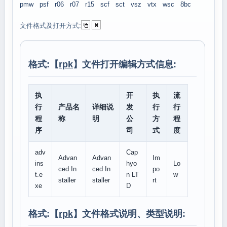
pmw
psf
r06
r07
r15
scf
sct
vsz
vtx
wsc
8bc
文件格式及打开方式:
格式:【
rpk
】文件打开编辑方式信息:
执
开
执
流
行
产品名
详细说
发
行
行
程
称
明
公
方
程
序
司
式
度
adv
Cap
Advan
Advan
Im
ins
hyo
Lo
ced In
ced In
po
t.e
n LT
w
staller
staller
rt
xe
D
格式:【
rpk
】文件格式说明、类型说明: