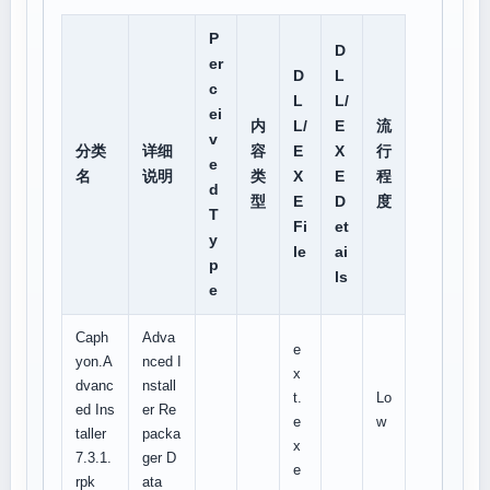
P
D
er
D
L
c
L
L/
ei
内
L/
E
流
v
分类
详细
容
E
X
行
e
名
说明
类
X
E
程
d
型
E
D
度
T
Fi
et
y
le
ai
p
ls
e
Caph
Adva
e
yon.A
nced I
x
dvanc
nstall
t.
Lo
ed Ins
er Re
e
w
taller
packa
x
7.3.1.
ger D
e
rpk
ata