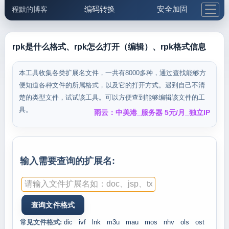
编码转换
安全加固
程默的博客
格式化与前端
网络工具
IP与域名
邮件工具
生活便民
更多工具
rpk是什么格式、rpk怎么打开（编辑）、rpk格式信息
5.1支付宝大红包
本工具收集各类扩展名文件，一共有8000多种，通过查找能够方
便知道各种文件的所属格式，以及它的打开方式。遇到自己不清
楚的类型文件，试试该工具。可以方便查到能够编辑该文件的工
具。
雨云：中美港_服务器 5元/月_独立IP
输入需要查询的扩展名:
常见文件格式:
dic
ivf
lnk
m3u
mau
mos
nhv
ols
ost