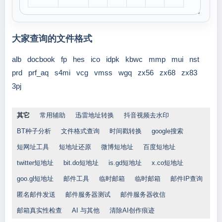
大家查询的文件格式
alb
docbook
fp
hes
ico
idpk
kbwc
mmp
mui
nst
prd
prf_aq
s4mi
vcg
vmss
wgq
zx56
zx68
zx83
3pj
其它
常用辅助
迅雷地址转换
抖音视频去水印
BT种子分析
文件格式查询
时间戳转换
google搜索
短网址工具
短地址还原
微博短地址
百度短地址
twitter短地址
bit.do短地址
is.gd短地址
x.co短地址
goo.gl短地址
邮件工具
临时邮箱
临时邮箱
邮件IP查询
匿名邮件发送
邮件服务器测试
邮件服务器收信
邮箱真实性检查
AI 与其他
清除AI创作痕迹