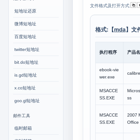
文件格式及打开方式:
短地址还原
微博短地址
格式:【
mda
】文
百度短地址
twitter短地址
执行程序
产品
bit.do短地址
ebook-vie
calibr
is.gd短地址
wer.exe
x.co短地址
MSACCE
Micro
SS.EXE
ss
goo.gl短地址
MSACCE
2007 M
邮件工具
SS.EXE
Office
临时邮箱