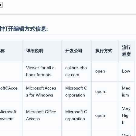
件打开编辑方式信息:
流行
名称
详细说明
开发公司
执行方式
程度
Viewer for all e-
calibre-ebo
e
open
Low
book formats
ok.com
soft®Acce
Microsoft Acces
Microsoft C
Med
open
s for Windows
orporation
ium
Very
icrosoft
Microsoft Office
Microsoft C
open
Hig
 system
Access
orporation
h
Very