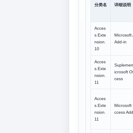
分类名
详细说明
Acces
s.Exte
Microsoft
nsion.
Add-in
10
Acces
Suplemen
s.Exte
icrosoft O
nsion.
cess
11
Acces
s.Exte
Microsoft 
nsion.
ccess Add
11