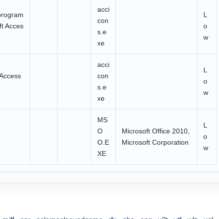
acci
program
L
con
ft Acces
o
s.e
w
xe
acci
L
 Access
con
o
s.e
w
xe
MS
L
O
Microsoft Office 2010,
o
O.E
Microsoft Corporation
w
XE