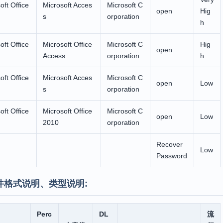
oft Office
Microsoft Acces
Microsoft C
open
Hig
s
orporation
h
oft Office
Microsoft Office
Microsoft C
Hig
open
Access
orporation
h
oft Office
Microsoft Acces
Microsoft C
open
Low
s
orporation
oft Office
Microsoft Office
Microsoft C
open
Low
2010
orporation
Recover
Low
Password
件格式说明、类型说明:
Perc
DL
流