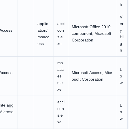
h
V
applic
acci
er
Microsoft Office 2010
 Access
ation/
con
y
component, Microsoft
msacc
s.e
Hi
Corporation
ess
xe
g
h
ms
acc
L
 Access
Microsoft Access, Micr
es
o
osoft Corporation
s.e
w
xe
acci
te agg
L
con
 Microso
o
s.e
w
xe