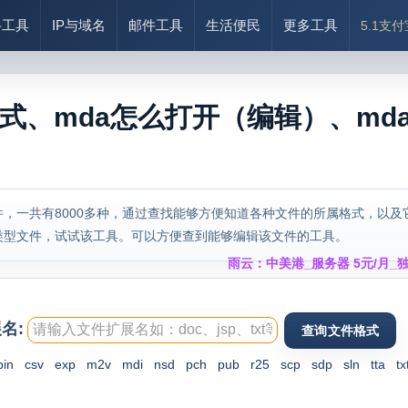
络工具
IP与域名
邮件工具
生活便民
更多工具
5.1支
格式、mda怎么打开（编辑）、md
，一共有8000多种，通过查找能够方便知道各种文件的所属格式，以及
类型文件，试试该工具。可以方便查到能够编辑该文件的工具。
雨云：中美港_服务器 5元/月_独
名:
bin
csv
exp
m2v
mdi
nsd
pch
pub
r25
scp
sdp
sln
tta
tx