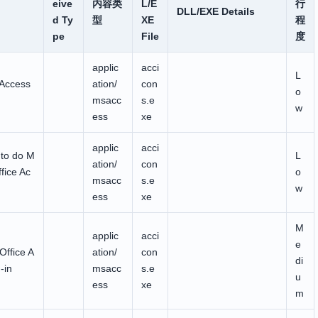
eive
内容类
L/E
行
DLL/EXE Details
d Ty
型
XE
程
pe
File
度
applic
acci
L
 Access
ation/
con
o
msacc
s.e
w
ess
xe
applic
acci
to do M
L
ation/
con
ffice Ac
o
msacc
s.e
w
ess
xe
M
applic
acci
e
Office A
ation/
con
di
-in
msacc
s.e
u
ess
xe
m