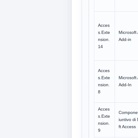
Acces
s.Exte
Microsoft
nsion.
Add-in
14
Acces
s.Exte
Microsoft
nsion.
Add-In
8
Acces
Componen
s.Exte
iuntivo di
nsion.
ft Access
9