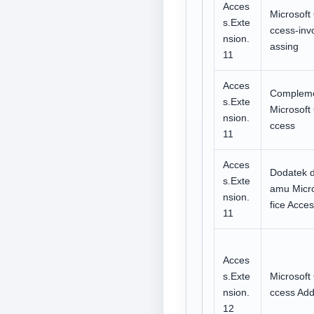
Acces
Microsoft 
s.Exte
ccess-inv
nsion.
assing
11
Acces
Compleme
s.Exte
Microsoft 
nsion.
ccess
11
Acces
Dodatek d
s.Exte
amu Micro
nsion.
fice Acce
11
Acces
s.Exte
Microsoft 
nsion.
ccess Add
12