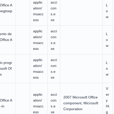
applic
acci
Office A
L
ation/
con
oegtoep
o
msacc
s.e
w
ess
xe
applic
acci
nto de
L
ation/
con
Office A
o
msacc
s.e
w
ess
xe
applic
acci
o progr
L
ation/
con
soft Of
o
msacc
s.e
ss
w
ess
xe
V
applic
acci
er
2007 Microsoft Office
Office A
ation/
con
y
component, Microsoft
-in
msacc
s.e
Hi
Corporation
ess
xe
g