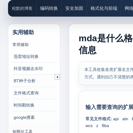
编码转换
安全加固
格式化与前端
网
程默的博客
实用辅助
mda是什么
常用辅助
信息
迅雷地址转换
抖音视频去水印
本工具收集各类扩展名文件
方式。遇到自己不清楚的
BT种子分析
文件格式查询
时间戳转换
输入需要查询的扩展
google搜索
常见文件格式:
api
atn
wcs
z
8ba
短网址工具