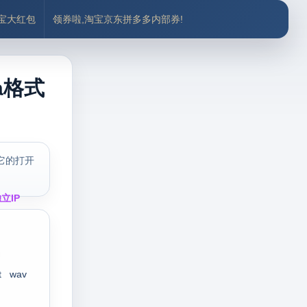
付宝大红包
领券啦,淘宝京东拼多多内部券!
a格式
它的打开
立IP
t
wav