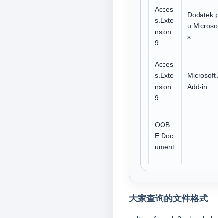
Acces
Dodatek 
s.Exte
u Microso
nsion.
s
9
Acces
s.Exte
Microsoft
nsion.
Add-in
9
OOB
E.Doc
ument
大家查询的文件格式