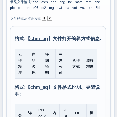
常见文件格式:
ase
asm
ccd
dng
ite
mam
mdf
obd
pip
pnf
pnt
r06
rc2
reg
swf
tta
vcf
vsz
xz
8bi
文件格式及打开方式:
格式:【
chm_aq
】文件打开编辑方式信息:
执
产
详
开
行
品
细
发
执行
流行
程
名
说
公
方式
程度
序
称
明
司
格式:【
chm_aq
】文件格式说明、类型说
明:
Per
DL
详
内
DL
流
分
ceiv
L/E