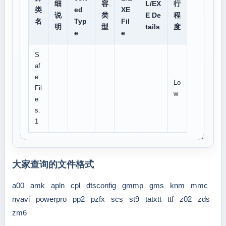
细
容
L/EX
行
类
ed
XE
说
类
E De
程
名
Typ
Fil
明
型
tails
度
e
e
S
af
e
Lo
Fil
w
e
s.
1
大家查询的文件格式
a00
amk
apln
cpl
dtsconfig
gmmp
gms
knm
mmc
nvavi
powerpro
pp2
pzfx
scs
st9
tatxtt
ttf
z02
zds
zm6