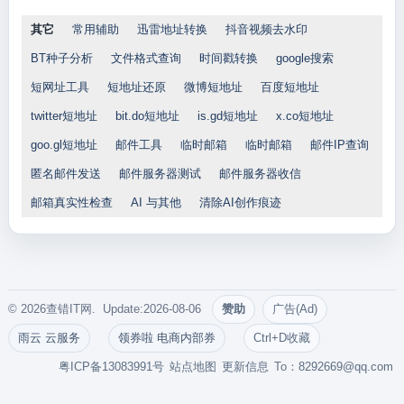
其它
常用辅助
迅雷地址转换
抖音视频去水印
BT种子分析
文件格式查询
时间戳转换
google搜索
短网址工具
短地址还原
微博短地址
百度短地址
twitter短地址
bit.do短地址
is.gd短地址
x.co短地址
goo.gl短地址
邮件工具
临时邮箱
临时邮箱
邮件IP查询
匿名邮件发送
邮件服务器测试
邮件服务器收信
邮箱真实性检查
AI 与其他
清除AI创作痕迹
© 2026查错IT网. Update:2026-08-06
赞助
广告(Ad)
雨云 云服务
领券啦 电商内部券
Ctrl+D收藏
粤ICP备13083991号
站点地图
更新信息
To：
8292669@qq.com