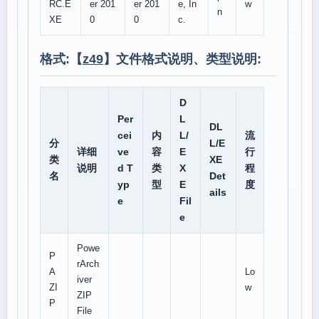
RC.E
er 201
er 201
e, In
w
n
XE
0
0
c.
格式:【
z49
】文件格式说明、类型说明:
D
Per
L
DL
cei
内
L/
流
分
L/E
详细
ve
容
E
行
类
XE
说明
d T
类
X
程
名
Det
yp
型
E
度
ails
e
Fil
e
Powe
P
rArch
A
Lo
iver
ZI
w
ZIP
P
File