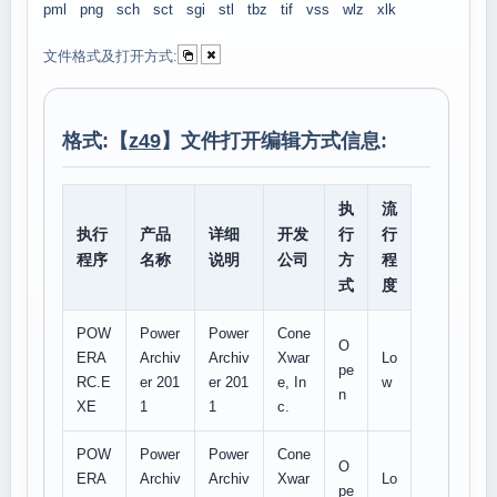
pml
png
sch
sct
sgi
stl
tbz
tif
vss
wlz
xlk
文件格式及打开方式:
格式:【
z49
】文件打开编辑方式信息:
执
流
执行
产品
详细
开发
行
行
程序
名称
说明
公司
方
程
式
度
POW
Power
Power
Cone
O
ERA
Archiv
Archiv
Xwar
Lo
pe
RC.E
er 201
er 201
e, In
w
n
XE
1
1
c.
POW
Power
Power
Cone
O
ERA
Archiv
Archiv
Xwar
Lo
pe