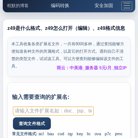
编码转换
安全加固
程默的博客
格式化与前端
网络工具
IP与域名
邮件工具
生活便民
更多工具
z49是什么格式、z49怎么打开（编辑）、z49格式信息
5.1支付宝大红包
本工具收集各类扩展名文件，一共有8000多种，通过查找能够方
便知道各种文件的所属格式，以及它的打开方式。遇到自己不清
楚的类型文件，试试该工具。可以方便查到能够编辑该文件的工
具。
雨云：中美港_服务器 5元/月_独立IP
输入需要查询的扩展名:
常见文件格式:
acl
bau
cod
iqy
key
lic
ova
p7c
pmc