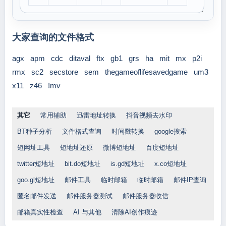
大家查询的文件格式
agx
apm
cdc
ditaval
ftx
gb1
grs
ha
mit
mx
p2i
rmx
sc2
secstore
sem
thegameoflifesavedgame
um3
x11
z46
!mv
其它
常用辅助
迅雷地址转换
抖音视频去水印
BT种子分析
文件格式查询
时间戳转换
google搜索
短网址工具
短地址还原
微博短地址
百度短地址
twitter短地址
bit.do短地址
is.gd短地址
x.co短地址
goo.gl短地址
邮件工具
临时邮箱
临时邮箱
邮件IP查询
匿名邮件发送
邮件服务器测试
邮件服务器收信
邮箱真实性检查
AI 与其他
清除AI创作痕迹