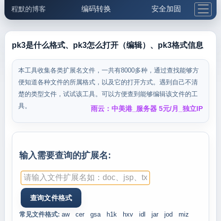
编码转换
安全加固
程默的博客
格式化与前端
网络工具
IP与域名
邮件工具
生活便民
更多工具
pk3是什么格式、pk3怎么打开（编辑）、pk3格式信息
5.1支付宝大红包
本工具收集各类扩展名文件，一共有8000多种，通过查找能够方
便知道各种文件的所属格式，以及它的打开方式。遇到自己不清
楚的类型文件，试试该工具。可以方便查到能够编辑该文件的工
具。
雨云：中美港_服务器 5元/月_独立IP
输入需要查询的扩展名:
常见文件格式:
aw
cer
gsa
h1k
hxv
idl
jar
jod
miz