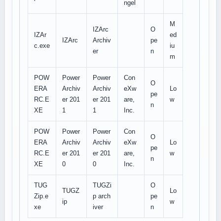
ngel
M
IZArc
O
IZAr
ed
IZArc
Archiv
pe
c.exe
iu
er
n
m
POW
Power
Power
Con
O
ERA
Archiv
Archiv
eXw
Lo
pe
RC.E
er 201
er 201
are,
w
n
XE
1
1
Inc.
POW
Power
Power
Con
O
ERA
Archiv
Archiv
eXw
Lo
pe
RC.E
er 201
er 201
are,
w
n
XE
0
0
Inc.
TUG
TUGZi
O
TUGZ
Lo
Zip.e
p arch
pe
ip
w
xe
iver
n