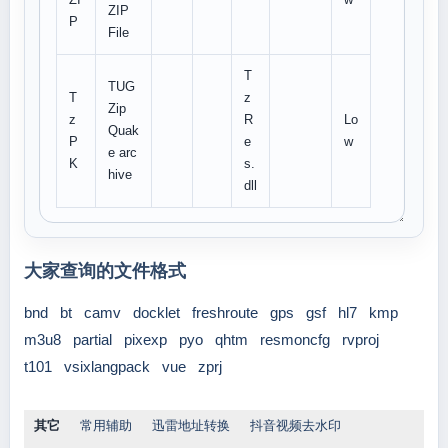
ZIP
P
File
T
TUG
T
z
Zip
z
R
Lo
Quak
P
e
w
e arc
K
s.
hive
dll
大家查询的文件格式
bnd
bt
camv
docklet
freshroute
gps
gsf
hl7
kmp
m3u8
partial
pixexp
pyo
qhtm
resmoncfg
rvproj
t101
vsixlangpack
vue
zprj
其它
常用辅助
迅雷地址转换
抖音视频去水印