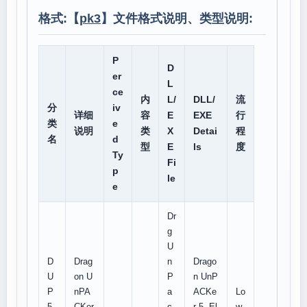
格式:【
pk3
】文件格式说明、类型说明:
P
D
er
L
ce
内
L/
DLL/
流
分
iv
详细
容
E
EXE
行
类
e
说明
类
X
Detai
程
名
d
型
E
ls
度
Ty
Fi
p
le
e
Dr
g
U
D
Drag
n
Drago
U
on U
P
n UnP
P
nPA
a
ACKe
Lo
5.
CKer
c
r 5, El
w