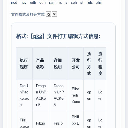
ncd
nuv
odh
otm
ram
rc
s
soh
stf
uls
xlm
文件格式及打开方式:
格式:【
pk3
】文件打开编辑方式信息:
执
流
执行
产品
详细
开发
行
行
程序
名称
说明
公司
方
程
式
度
DrgU
Drago
Drago
Elbe
nPac
n UnP
n UnP
op
Lo
rerh
k5.ex
ACKe
ACKer
en
w
Zone
e
r 5
5
Phili
Filzi
op
Lo
Filzip
Filzip
pp E
p.exe
en
w