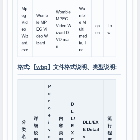
Mp
Wo
Womble
eg
Womb
mbl
MPEG
Vid
le MP
e M
Video W
op
Lo
eo
EG Vi
ulti
izard D
en
w
Wiz
deo W
med
VD mai
ard.
izard
ia, I
n
exe
nc.
格式:【
wbp
】文件格式说明、类型说明:
P
e
r
D
c
L
e
详
内
L/
流
分
i
DLL/EX
细
容
E
行
类
v
E Detail
说
类
X
程
名
e
s