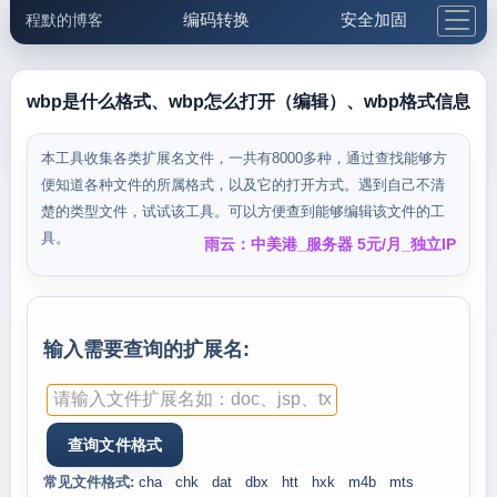
编码转换
安全加固
程默的博客
格式化与前端
网络工具
IP与域名
邮件工具
生活便民
更多工具
wbp是什么格式、wbp怎么打开（编辑）、wbp格式信息
5.1支付宝大红包
本工具收集各类扩展名文件，一共有8000多种，通过查找能够方
便知道各种文件的所属格式，以及它的打开方式。遇到自己不清
楚的类型文件，试试该工具。可以方便查到能够编辑该文件的工
具。
雨云：中美港_服务器 5元/月_独立IP
输入需要查询的扩展名:
常见文件格式:
cha
chk
dat
dbx
htt
hxk
m4b
mts