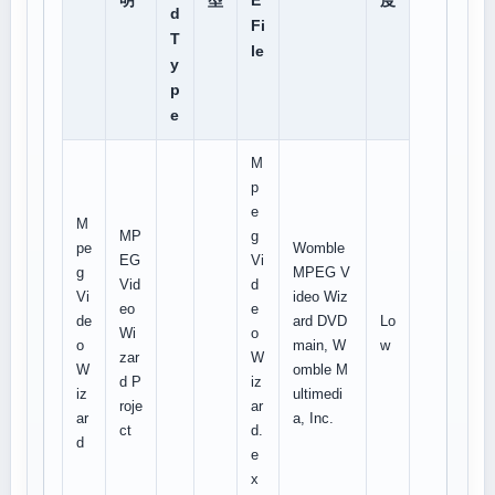
明
型
E
度
d
Fi
T
le
y
p
e
M
p
e
M
MP
g
pe
Womble
EG
Vi
g
MPEG V
Vid
d
Vi
ideo Wiz
eo
e
de
ard DVD
Lo
Wi
o
o
main, W
w
zar
W
W
omble M
d P
iz
iz
ultimedi
roje
ar
ar
a, Inc.
ct
d.
d
e
x