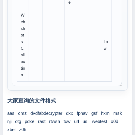
e
W
eb
sh
ot
s.
Lo
C
w
oll
ec
tio
n
大家查询的文件格式
aas
cmz
dvdfabdecrypter
dxx
fpnav
gsf
hxm
msk
nji
otg
pdxe
rast
rtwsh
tuw
url
usl
webtest
x09
xbel
z06