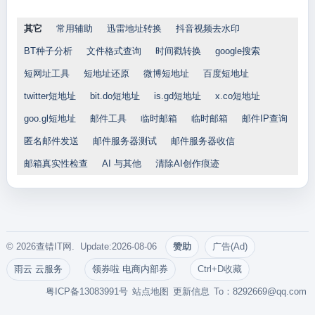
其它
常用辅助
迅雷地址转换
抖音视频去水印
BT种子分析
文件格式查询
时间戳转换
google搜索
短网址工具
短地址还原
微博短地址
百度短地址
twitter短地址
bit.do短地址
is.gd短地址
x.co短地址
goo.gl短地址
邮件工具
临时邮箱
临时邮箱
邮件IP查询
匿名邮件发送
邮件服务器测试
邮件服务器收信
邮箱真实性检查
AI 与其他
清除AI创作痕迹
© 2026查错IT网. Update:2026-08-06
赞助
广告(Ad)
雨云 云服务
领券啦 电商内部券
Ctrl+D收藏
粤ICP备13083991号
站点地图
更新信息
To：
8292669@qq.com