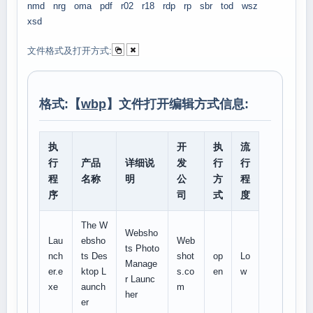
nmd
nrg
oma
pdf
r02
r18
rdp
rp
sbr
tod
wsz
xsd
文件格式及打开方式:
格式:【
wbp
】文件打开编辑方式信息:
执
开
执
流
行
产品
详细说
发
行
行
程
名称
明
公
方
程
序
司
式
度
The W
Websho
Lau
ebsho
Web
ts Photo
nch
ts Des
shot
op
Lo
Manage
er.e
ktop L
s.co
en
w
r Launc
xe
aunch
m
her
er