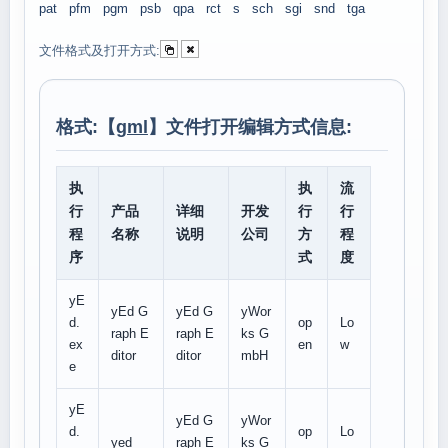
pat
pfm
pgm
psb
qpa
rct
s
sch
sgi
snd
tga
文件格式及打开方式:
格式:【
gml
】文件打开编辑方式信息:
执
执
流
行
产品
详细
开发
行
行
程
名称
说明
公司
方
程
序
式
度
yE
yEd G
yEd G
yWor
d.
op
Lo
raph E
raph E
ks G
ex
en
w
ditor
ditor
mbH
e
yE
yEd G
yWor
d.
op
Lo
yed
raph E
ks G