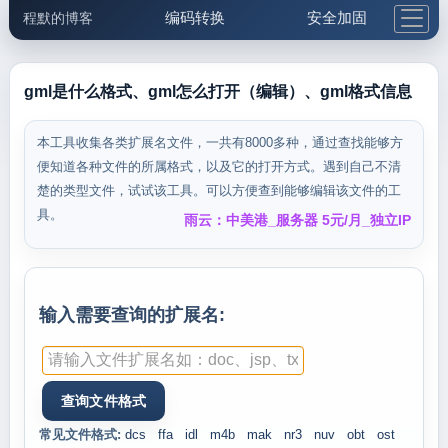
编码转换
安全加固
程默的博客
格式化与前端
网络工具
IP与域名
邮件工具
生活便民
更多工具
gml是什么格式、gml怎么打开（编辑）、gml格式信息
5.1支付宝大红包
本工具收集各类扩展名文件，一共有8000多种，通过查找能够方
便知道各种文件的所属格式，以及它的打开方式。遇到自己不清
楚的类型文件，试试该工具。可以方便查到能够编辑该文件的工
具。
雨云：中美港_服务器 5元/月_独立IP
输入需要查询的扩展名:
常见文件格式:
dcs
ffa
idl
m4b
mak
nr3
nuv
obt
ost