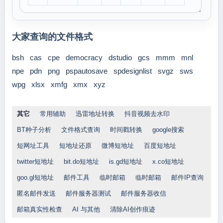
大家查询的文件格式
bsh
cas
cpe
democracy
dstudio
gcs
mmm
mnl
npe
pdn
png
pspautosave
spdesignlist
svgz
sws
wpg
xlsx
xmfg
xmx
xyz
其它
常用辅助
迅雷地址转换
抖音视频去水印
BT种子分析
文件格式查询
时间戳转换
google搜索
短网址工具
短地址还原
微博短地址
百度短地址
twitter短地址
bit.do短地址
is.gd短地址
x.co短地址
goo.gl短地址
邮件工具
临时邮箱
临时邮箱
邮件IP查询
匿名邮件发送
邮件服务器测试
邮件服务器收信
邮箱真实性检查
AI 与其他
清除AI创作痕迹