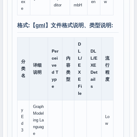
ex
en
w
ditor
mbH
e
格式:【
gml
】文件格式说明、类型说明:
D
Per
L
DL
cei
内
L/
L/E
流
分
详细
ve
容
E
XE
行
类
说明
d T
类
X
Det
程
名
yp
型
E
ail
度
e
Fi
s
le
Graph
y
Model
E
Lo
ing La
d
w
nguag
3
e