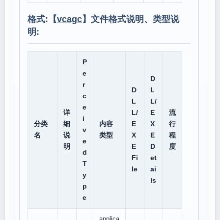
格式:【
vcagc
】文件格式说明、类型说
明:
P
e
D
r
D
L
c
L
L/
e
详
L/
E
流
i
分类
细
内容
E
X
行
v
名
说
类型
X
E
程
e
明
E
D
度
d
Fi
et
T
le
ai
y
ls
p
e
applica