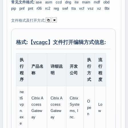
常见文件格式:
ase
asm
ccd
dng
ite
mam
mdf
obd
pip
pnf
pnt
r06
rc2
reg
swf
tta
vcf
vsz
xz
8bi
文件格式及打开方式:
格式:【
vcagc
】文件打开编辑方式信息:
执
执
流
行
产品名
详细说
开发
行
行
程
称
明
公司
方
程
序
式
度
ne
t6
Citrix A
Citrix A
Citrix
O
vp
ccess
ccess
Syste
Lo
pe
n.
Gatew
Gatew
ms, I
w
n
ex
ay
ay
nc.
e