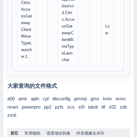
Citrix.
tion/vn
Acce
d.Citri
ssGat
x.Acce
eway
ssGat
Lo
Client
ewayC
w
Mime
lientMi
TypeL
meTyp
aunch
eLaun
er.1
cher
大家查询的文件格式
a00
amk
apln
cpl
dtsconfig
gmmp
gms
knm
mmc
nvavi
powerpro
pp2
pzfx
scs
st9
tatxtt
ttf
z02
zds
zm6
其它
常用辅助
迅雷地址转换
抖音视频去水印