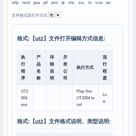
mfp
nmd
pea
pif
pml
qt
shc
svc
ts
vcw
wv
文件格式及打开方式:
格式:【
ut2
】文件打开编辑方式信息:
执
产
详
开
流
行
品
细
发
行
执行方式
程
名
说
公
程
序
称
明
司
度
UT2
Play this
Lo
004.
UT2004 le
w
exe
vel
格式:【
ut2
】文件格式说明、类型说明: