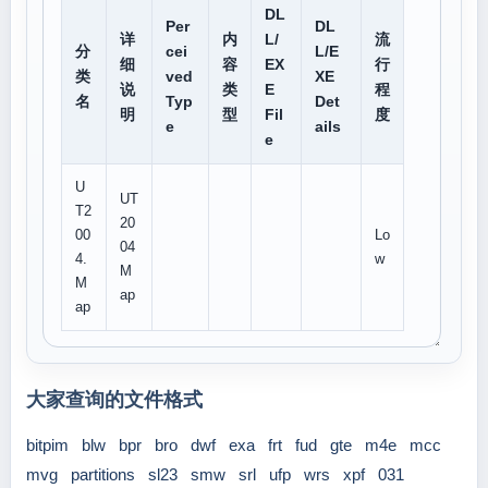
DL
Per
DL
详
内
L/
流
分
cei
L/E
细
容
EX
行
类
ved
XE
说
类
E
程
名
Typ
Det
明
型
Fil
度
e
ails
e
U
UT
T2
20
00
Lo
04
4.
w
M
M
ap
ap
大家查询的文件格式
bitpim
blw
bpr
bro
dwf
exa
frt
fud
gte
m4e
mcc
mvg
partitions
sl23
smw
srl
ufp
wrs
xpf
031