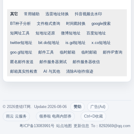
其它
常用辅助
迅雷地址转换
抖音视频去水印
BT种子分析
文件格式查询
时间戳转换
google搜索
短网址工具
短地址还原
微博短地址
百度短地址
twitter短地址
bit.do短地址
is.gd短地址
x.co短地址
goo.gl短地址
邮件工具
临时邮箱
临时邮箱
邮件IP查询
匿名邮件发送
邮件服务器测试
邮件服务器收信
邮箱真实性检查
AI 与其他
清除AI创作痕迹
© 2026查错IT网. Update:2026-08-06
赞助
广告(Ad)
雨云 云服务
领券啦 电商内部券
Ctrl+D收藏
粤ICP备13083991号
站点地图
更新信息
To：
8292669@qq.com