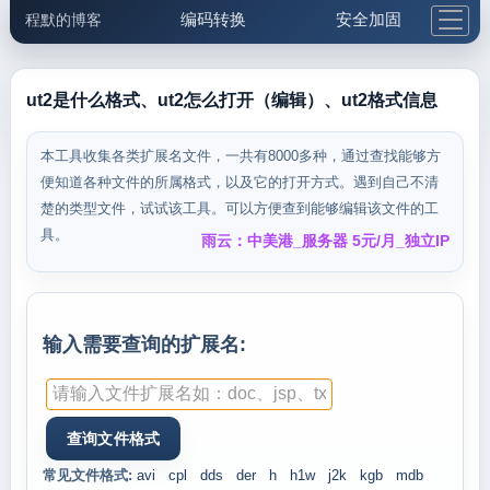
编码转换
安全加固
程默的博客
格式化与前端
网络工具
IP与域名
邮件工具
生活便民
更多工具
ut2是什么格式、ut2怎么打开（编辑）、ut2格式信息
5.1支付宝大红包
本工具收集各类扩展名文件，一共有8000多种，通过查找能够方
便知道各种文件的所属格式，以及它的打开方式。遇到自己不清
楚的类型文件，试试该工具。可以方便查到能够编辑该文件的工
具。
雨云：中美港_服务器 5元/月_独立IP
输入需要查询的扩展名:
常见文件格式:
avi
cpl
dds
der
h
h1w
j2k
kgb
mdb